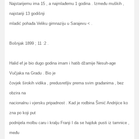
Najstarijemu ima 15 , a najmlađemu 1 godina . Između muških ,
najstariji 13 godišnji
mladić pohađa Veliku gimnaziju u Sarajevu < .
Bošnjak 1899 ; 11 :2 .
Halid ef.je bio dugo godina imam i hatib džamije Nesuh-age
Vučjaka na Gradu . Bio je
čovjek širokih vidika , predusretljiv prema svim građanima , bez
obzira na
nacionalnu i vjersku pripadnost . Kad je rodbina Šimić Andrijice ko
zna po koji put
podnijela molbu caru i kralju Franji I da se hajduk pusti iz tamnice ,
među