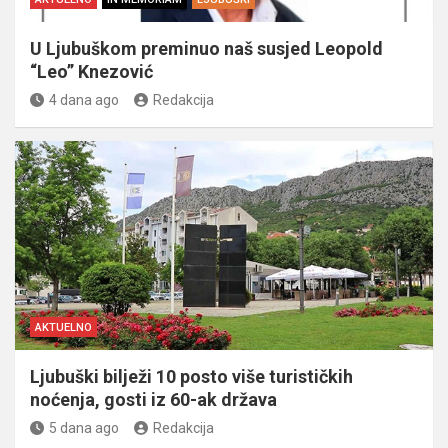
U Ljubuškom preminuo naš susjed Leopold
“Leo” Knezović
4 dana ago
Redakcija
AKTUELNO
Ljubuški bilježi 10 posto više turističkih
noćenja, gosti iz 60-ak država
5 dana ago
Redakcija