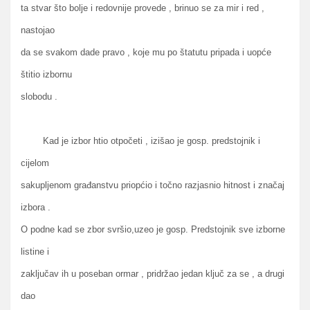
ta stvar što bolje i redovnije provede , brinuo se za mir i red ,
nastojao
da se svakom dade pravo , koje mu po štatutu pripada i uopće
štitio izbornu
slobodu .
Kad je izbor htio otpočeti , izišao je gosp. predstojnik i
cijelom
sakupljenom građanstvu priopćio i točno razjasnio hitnost i značaj
izbora .
O podne kad se zbor svršio,uzeo je gosp. Predstojnik sve izborne
listine i
zaključav ih u poseban ormar , pridržao jedan ključ za se , a drugi
dao