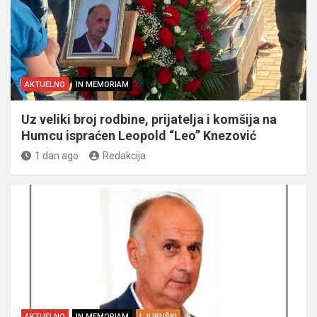
AKTUELNO
IN MEMORIAM
Uz veliki broj rodbine, prijatelja i komšija na
Humcu ispraćen Leopold “Leo” Knezović
1 dan ago
Redakcija
AKTUELNO
IN MEMORIAM
LJUBUŠKI