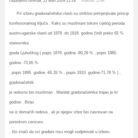
Objavljeno četvrtak, 12 Mart 2009 12:28
Klikova: 1148
Pri izboru gradonačelnika vlasti su striktno primjenjivale princip
konfesionalnog ključa . Kako su muslimani tokom cijelog perioda
austro-ugarske vlasti od 1878. do 1918. godine činili preko 65 %
stanovnika
grada Ljubuškog ( popis 1879. godine -90,29 % , popis 1885.
godine -73,65 %
, popis 1895. godine -65,35 % , popis 1910. godine-71,78 % ) ,
gradonačelnik
je redovno bio musliman . Mandat gradonačelnika trajao je tri
godine . Birao
se iz domaćih redova , ali je njegov izbor bio zasnovan na
poreskom cenzusu
, što znači da svi građani nisu mogli sudjelovati u izboru .