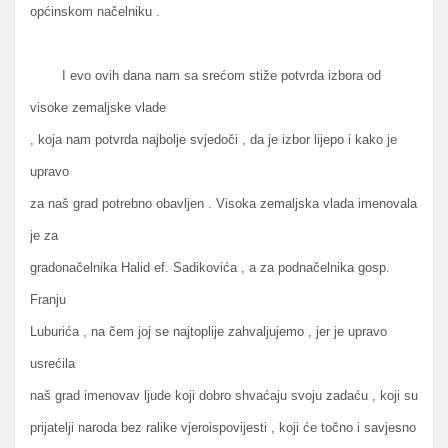
općinskom načelniku .
I evo ovih dana nam sa srećom stiže potvrda izbora od
visoke zemaljske vlade
, koja nam potvrda najbolje svjedoči , da je izbor lijepo i kako je
upravo
za naš grad potrebno obavljen . Visoka zemaljska vlada imenovala
je za
gradonačelnika Halid ef. Sadikovića , a za podnačelnika gosp.
Franju
Luburića , na čem joj se najtoplije zahvaljujemo , jer je upravo
usrećila
naš grad imenovav ljude koji dobro shvaćaju svoju zadaću , koji su
prijatelji naroda bez ralike vjeroispovijesti , koji će točno i savjesno