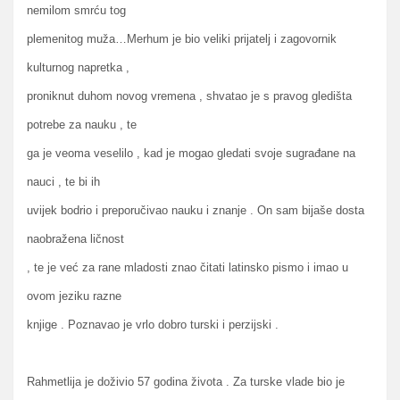
nemilom smrću tog
plemenitog muža…Merhum je bio veliki prijatelj i zagovornik
kulturnog napretka ,
proniknut duhom novog vremena , shvatao je s pravog gledišta
potrebe za nauku , te
ga je veoma veselilo , kad je mogao gledati svoje sugrađane na
nauci , te bi ih
uvijek bodrio i preporučivao nauku i znanje . On sam bijaše dosta
naobražena ličnost
, te je već za rane mladosti znao čitati latinsko pismo i imao u
ovom jeziku razne
knjige . Poznavao je vrlo dobro turski i perzijski .
Rahmetlija je doživio 57 godina života . Za turske vlade bio je