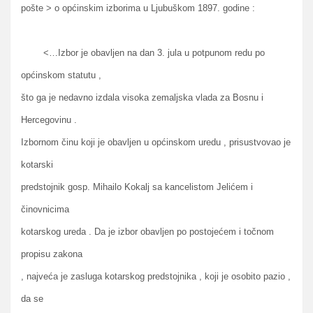
pošte > o općinskim izborima u Ljubuškom 1897. godine :
<…Izbor je obavljen na dan 3. jula u potpunom redu po
općinskom statutu ,
što ga je nedavno izdala visoka zemaljska vlada za Bosnu i
Hercegovinu .
Izbornom činu koji je obavljen u općinskom uredu , prisustvovao je
kotarski
predstojnik gosp. Mihailo Kokalj sa kancelistom Jelićem i
činovnicima
kotarskog ureda . Da je izbor obavljen po postojećem i točnom
propisu zakona
, najveća je zasluga kotarskog predstojnika , koji je osobito pazio ,
da se