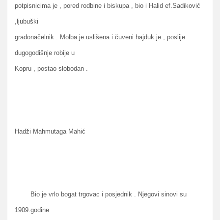
potpisnicima je , pored rodbine i biskupa , bio i Halid ef.Sadiković
,ljubuški
gradonačelnik . Molba je uslišena i čuveni hajduk je , poslije
dugogodišnje robije u
Kopru , postao slobodan .
Hadži Mahmutaga Mahić
Bio je vrlo bogat trgovac i posjednik . Njegovi sinovi su
1909.godine