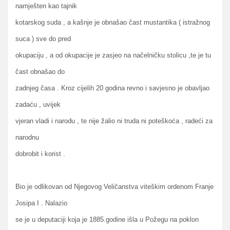
namješten kao tajnik
kotarskog suda , a kašnje je obnašao čast mustantika ( istražnog
suca ) sve do pred
okupaciju , a od okupacije je zasjeo na načelničku stolicu ,te je tu
čast obnašao do
zadnjeg časa . Kroz cijelih 20 godina revno i savjesno je obavljao
zadaću , uvijek
vjeran vladi i narodu , te nije žalio ni truda ni poteškoća , radeći za
narodnu
dobrobit i korist .
Bio je odlikovan od Njegovog Veličanstva viteškim ordenom Franje
Josipa I . Nalazio
se je u deputaciji koja je 1885.godine išla u Požegu na poklon