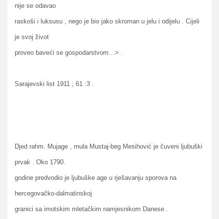
nije se odavao
raskoši i luksusu , nego je bio jako skroman u jelu i odijelu . Cijeli
je svoj život
proveo baveći se gospodarstvom…> .
Sarajevski list 1911 ; 61 :3 .
Djed rahm. Mujage , mula Mustaj-beg Mesihović je čuveni ljubuški
prvak . Oko 1790.
godine predvodio je ljubuške age u rješavanju sporova na
hercegovačko-dalmatinskoj
granici sa imotskim mletačkim namjesnikom Danese .