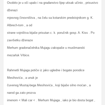
Osobito je u oči upalo i na građanstvo lijep utisak učinio , prisustvo
dženazi
mjesnog činovništva , na čelu sa kotarskim predstojnikom g. K.
Albrech-tom , a od
strane vojništva bijaše prisutan c. k. poručnik gosp. A. Kiss . Po
završetku dženaze
Merhum gradonačelnika Mujagu zakopaše u muslimanski
mezarluk Vrbice.
Rahmetli Mujaga potiče iz jako ugledne i bogate porodice
Mesihovića , a unuk je
čuvenog Mustaj-bega Mesihovića , koji bijaše silno moćan , a
narod ga zato prozva
imenom < Mali car < . Merhum Mujaga , iako je bio dosta bogat ,