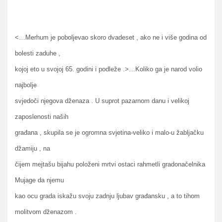
<…Merhum je poboljevao skoro dvadeset , ako ne i više godina od
bolesti zaduhe ,
kojoj eto u svojoj 65. godini i podleže .>…Koliko ga je narod volio
najbolje
svjedoči njegova dženaza . U suprot pazarnom danu i velikoj
zaposlenosti naših
građana , skupila se je ogromna svjetina-veliko i malo-u žabljačku
džamiju , na
čijem mejtašu bijahu položeni mrtvi ostaci rahmetli gradonačelnika
Mujage da njemu
kao ocu grada iskažu svoju zadnju ljubav građansku , a to tihom
molitvom dženazom .