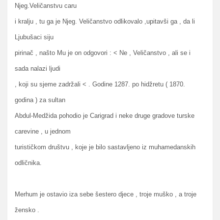
Njeg.Veličanstvu caru
i kralju , tu ga je Njeg. Veličanstvo odlikovalo ,upitavši ga , da li
Ljubušaci siju
pirinač , našto Mu je on odgovori : < Ne , Veličanstvo , ali se i
sada nalazi ljudi
, koji su sjeme zadržali < . Godine 1287. po hidžretu ( 1870.
godina ) za sultan
Abdul-Medžida pohodio je Carigrad i neke druge gradove turske
carevine , u jednom
turističkom društvu , koje je bilo sastavljeno iz muhamedanskih
odličnika.
Merhum je ostavio iza sebe šestero djece , troje muško , a troje
žensko .