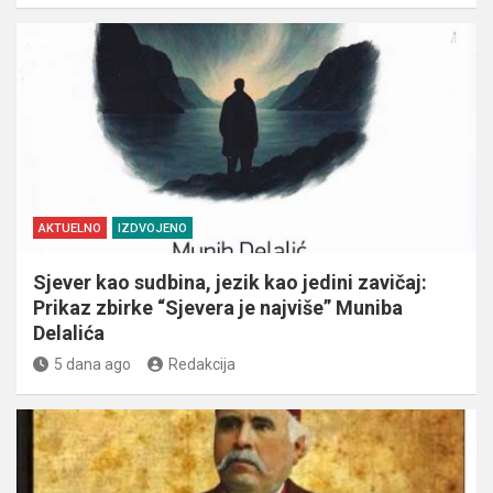
AKTUELNO
IZDVOJENO
Sjever kao sudbina, jezik kao jedini zavičaj:
Prikaz zbirke “Sjevera je najviše” Muniba
Delalića
5 dana ago
Redakcija