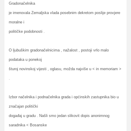
Gradonačelnika
je imenovala Zemaljska vlada posebnim dekretom poslije provjere
moralne i
političke podobnosti .
O ljubuškim gradonačelnicima , nažalost , postoji vrlo malo
podataka u ponekoj
šturoj novinskoj vijesti , oglasu, možda najviše u < in memoriam >
.
Izbor načelnika i podnačelnika grada i općinskih zastupnika bio u
značajan politički
događaj u gradu . Našli smo jedan slikovit dopis anonimnog
saradnika < Bosanske