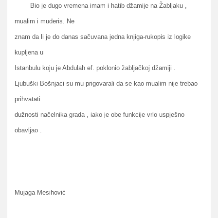
Bio je dugo vremena imam i hatib džamije na Žabljaku ,
mualim i muderis. Ne
znam da li je do danas sačuvana jedna knjiga-rukopis iz logike
kupljena u
Istanbulu koju je Abdulah ef. poklonio žabljačkoj džamiji .
Ljubuški Bošnjaci su mu prigovarali da se kao mualim nije trebao
prihvatati
dužnosti načelnika grada , iako je obe funkcije vrlo uspješno
obavljao .
Mujaga Mesihović