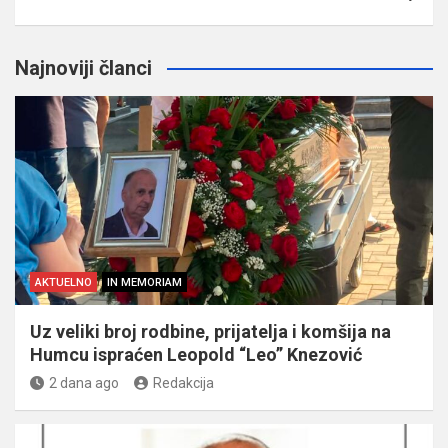
Najnoviji članci
AKTUELNO
IN MEMORIAM
Uz veliki broj rodbine, prijatelja i komšija na
Humcu ispraćen Leopold “Leo” Knezović
2 dana ago
Redakcija