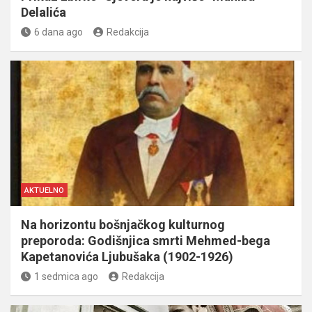
Delalića
6 dana ago
Redakcija
AKTUELNO
Na horizontu bošnjačkog kulturnog
preporoda: Godišnjica smrti Mehmed-bega
Kapetanovića Ljubušaka (1902-1926)
1 sedmica ago
Redakcija