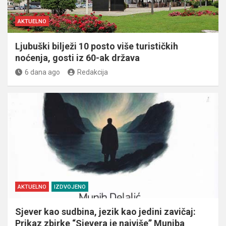
AKTUELNO
Ljubuški bilježi 10 posto više turističkih
noćenja, gosti iz 60-ak država
6 dana ago
Redakcija
AKTUELNO
IZDVOJENO
Sjever kao sudbina, jezik kao jedini zavičaj:
Prikaz zbirke “Sjevera je najviše” Muniba