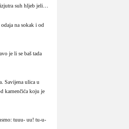
izjutra suh hljeb jeli…
iz odaja na sokak i od
vo je li se baš tada
a. Savijena ulica u
 od kamenčića koju je
smo: tuuu- uu! tu-u-