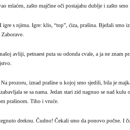
vao mlaćen, zašto majčine oči postajahu dublje i zašto smo 
I igre s njima. Igre: klis, “top”, ćiza, prašina. Bježali smo 
. Zaborave.
našoj avliji, petnaest puta su odonda cvale, a ja ne znam pra
jstvo.
. Na prozoru, iznad prašine u kojoj smo sjedili, bila je majk
, zabavljala se sa nama. Jedan stari zid nagnuo se nad kulu
om prašinom. Tiho i vruće.
tegnuto dreknu. Čudno! Čekali smo da ponovo počne. I ču