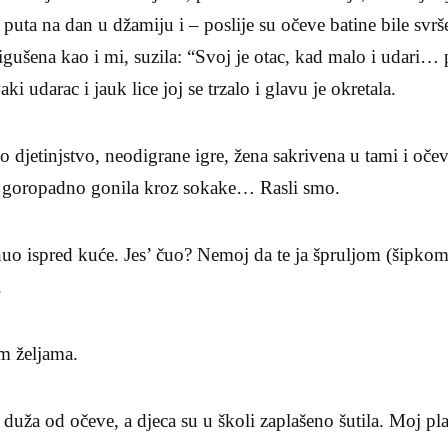
t puta na dan u džamiju i – poslije su očeve batine bile svrš
gušena kao i mi, suzila: “Svoj je otac, kad malo i udari… 
aki udarac i jauk lice joj se trzalo i glavu je okretala.
o djetinjstvo, neodigrane igre, žena sakrivena u tami i oče
 je goropadno gonila kroz sokake… Rasli smo.
uo ispred kuće. Jes’ čuo? Nemoj da te ja špruljom (šipkom
.
im željama.
je duža od očeve, a djeca su u školi zaplašeno šutila. Moj p