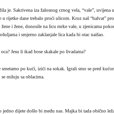
ila je. Sakrivena iza žalosnog crnog vela, “vale”, uvijena u
je u rijetke dane trebalo proći ulicom. Kroz naš “halvat” prol
 žene i žene, donosile na licu mrke vale, u zjenicama pokor
ošuljama i smjerno zaklanjale lica kada bi otac naišao.
e oca? Jesu li ikad bose skakale po livadama?
 smetamo po kući, izići na sokak. Igrali smo se pred kućom
 se miluju sa oblacima.
 jedno dijete došlo bi među nas. Majka bi tada obično le