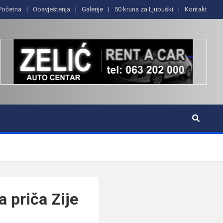
Početna
Obavještenja
Galerije
50 kruna za Ljubuški
Kontakt
 priča Zije