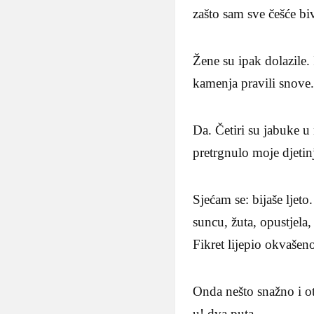
zašto sam sve češće bi
Žene su ipak dolazile. 
kamenja pravili snove
Da. Četiri su jabuke u 
pretrgnulo moje djetin
Sjećam se: bijaše ljeto
suncu, žuta, opustjela
Fikret lijepio okvašen
Onda nešto snažno i o
u! dva puta.