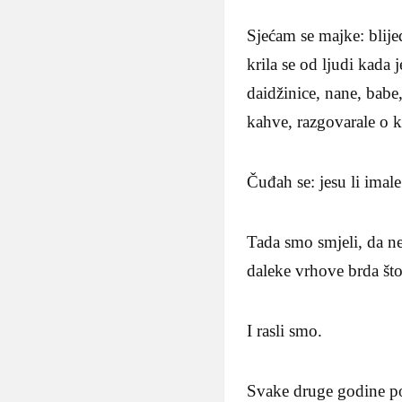
Sjećam se majke: blijed
krila se od ljudi kada 
daidžinice, nane, babe,
kahve, razgovarale o k
Čuđah se: jesu li imal
Tada smo smjeli, da ne
daleke vrhove brda što
I rasli smo.
Svake druge godine po