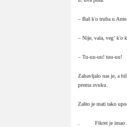
– Baš k'o truba u Ante
– Nije, vala, veg’ k'
– Tu-uu-uu! tuu-uu!
Zabavljalo nas je, a bi
prema zvuku.
Zašto je mati tako upo
. Fikret je imao zel