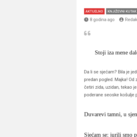
AKTUELNO
KNJIŽEVNI KUTAK
8 godina ago
Redak
Stoji iza mene dal
Da li se sjećam? Bila je je
predan pogled. Majka! Od z
četiri zida, uzidan, tekao 
poderane seoske košulje pro
Duvarevi tamni, u sjenc
Sjećam se: jurili smo 