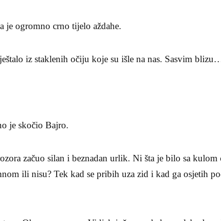
je ogromno crno tijelo aždahe.
ještalo iz staklenih očiju koje su išle na nas. Sasvim blizu…
no je skočio Bajro.
ozora začuo silan i beznadan urlik. Ni šta je bilo sa kulom
a mnom ili nisu? Tek kad se pribih uza zid i kad ga osjetih 