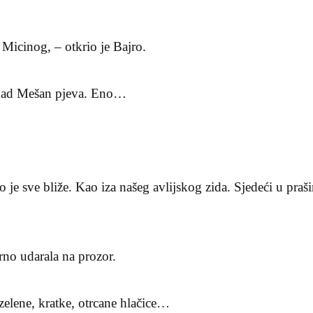
 Micinog, – otkrio je Bajro.
o kad Mešan pjeva. Eno…
lo je sve bliže. Kao iza našeg avlijskog zida. Sjedeći u praš
rno udarala na prozor.
ene, kratke, otrcane hlačice…