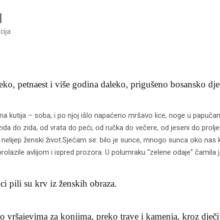
cija
eko, petnaest i više godina daleko, prigušeno bosansko dje
dna kutija – soba, i po njoj išlo napaćeno mršavo lice, noge u papučama,
ida do zida, od vrata do peći, od ručka do večere, od jeseni do prol
je nelijep ženski život.Sjećam se: bilo je sunce, mnogo sunca oko nas k
lazile avlijom i ispred prozora. U polumraku “zelene odaje” čamila je 
i pili su krv iz ženskih obraza.
po vršajevima za konjima, preko trave i kamenja, kroz dječij