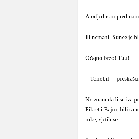
A odjednom pred nama 
Ili nemani. Sunce je bl
Očajno brzo! Tuu!
– Tonobil! – prestraše
Ne znam da li se iza pr
Fikret i Bajro, bili s
ruke, sjetih se…