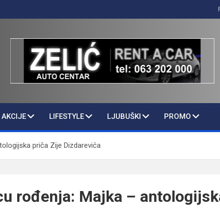
AKCIJE
LIFESTYLE
LJUBUŠKI
PROMO
ologijska priča Zije Dizdarevića
cu rođenja: Majka – antologijska