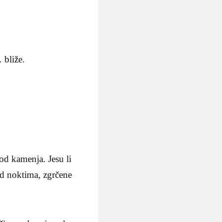
 bliže.
 od kamenja. Jesu li
pod noktima, zgrčene