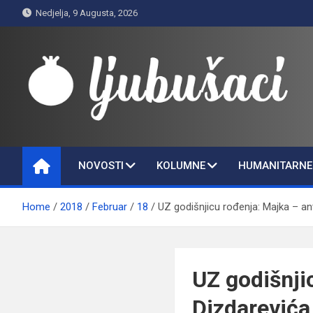
Skip
Nedjelja, 9 Augusta, 2026
to
content
Ljubušaci
Svom voljenom gradu
NOVOSTI
KOLUMNE
HUMANITARNE 
Home
2018
Februar
18
UZ godišnjicu rođenja: Majka – ant
UZ godišnji
Dizdarevića