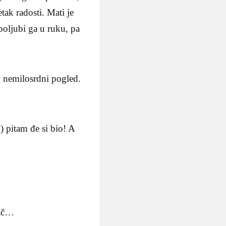
etak radosti. Mati je
poljubi ga u ruku, pa
v nemilosrdni pogled.
) pitam đe si bio! A
lač…