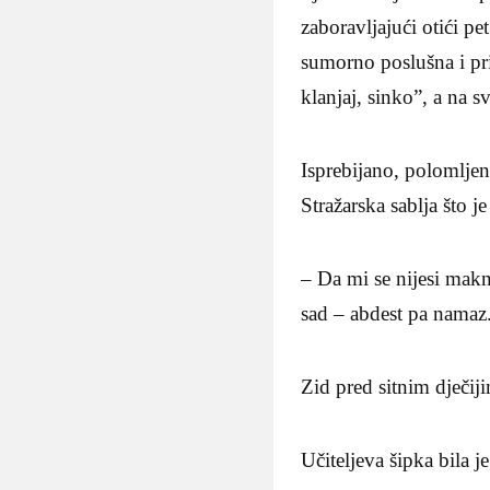
zaboravljajući otići pe
sumorno poslušna i pri
klanjaj, sinko”, a na sv
Isprebijano, polomljen
Stražarska sablja što
– Da mi se nijesi makn
sad – abdest pa namaz
Zid pred sitnim dječij
Učiteljeva šipka bila 