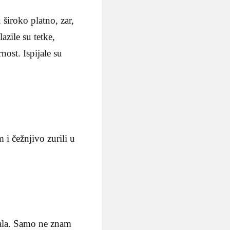
 široko platno, zar,
azile su tetke,
nost. Ispijale su
 i čežnjivo zurili u
žala. Samo ne znam