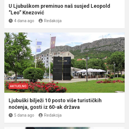
U Ljubuškom preminuo naš susjed Leopold
“Leo” Knezović
4 dana ago
Redakcija
AKTUELNO
Ljubuški bilježi 10 posto više turističkih
noćenja, gosti iz 60-ak država
5 dana ago
Redakcija