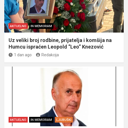
AKTUELNO
IN MEMORIAM
Uz veliki broj rodbine, prijatelja i komšija na
Humcu ispraćen Leopold “Leo” Knezović
1 dan ago
Redakcija
AKTUELNO
IN MEMORIAM
LJUBUŠKI