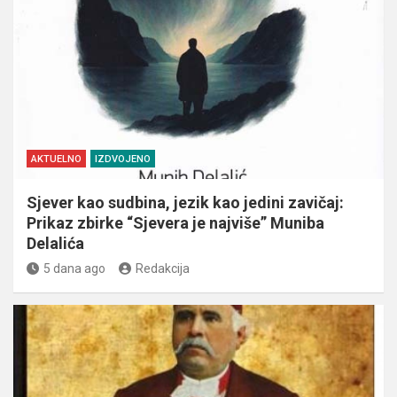
AKTUELNO
IZDVOJENO
Sjever kao sudbina, jezik kao jedini zavičaj:
Prikaz zbirke “Sjevera je najviše” Muniba
Delalića
5 dana ago
Redakcija