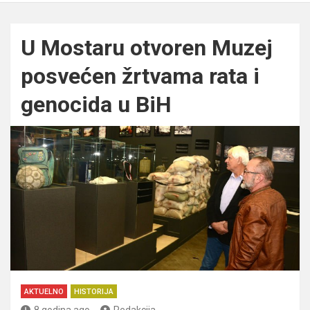
U Mostaru otvoren Muzej
posvećen žrtvama rata i
genocida u BiH
AKTUELNO
HISTORIJA
8 godina ago
Redakcija