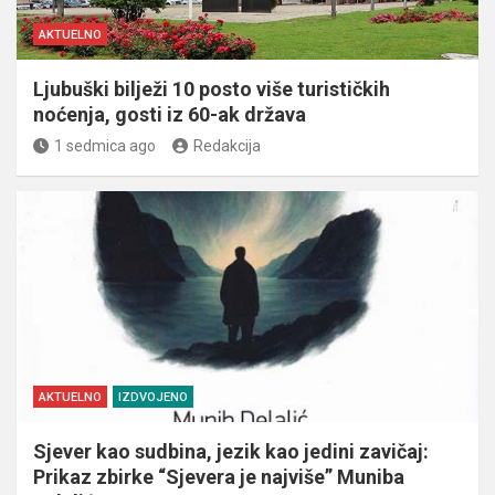
AKTUELNO
Ljubuški bilježi 10 posto više turističkih
noćenja, gosti iz 60-ak država
1 sedmica ago
Redakcija
AKTUELNO
IZDVOJENO
Sjever kao sudbina, jezik kao jedini zavičaj:
Prikaz zbirke “Sjevera je najviše” Muniba