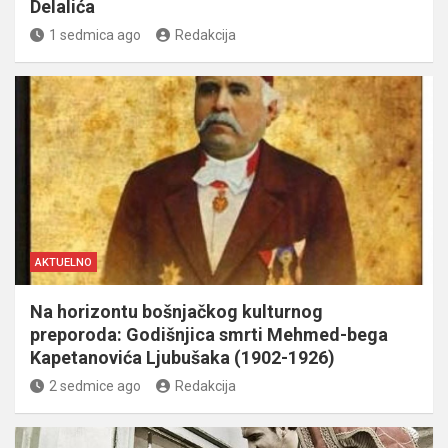
Delalića
1 sedmica ago
Redakcija
AKTUELNO
Na horizontu bošnjačkog kulturnog
preporoda: Godišnjica smrti Mehmed-bega
Kapetanovića Ljubušaka (1902-1926)
2 sedmice ago
Redakcija