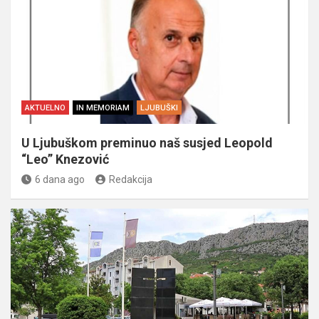
AKTUELNO
IN MEMORIAM
LJUBUŠKI
U Ljubuškom preminuo naš susjed Leopold
“Leo” Knezović
6 dana ago
Redakcija