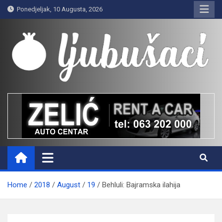
Skip
Ponedjeljak, 10 Augusta, 2026
to
content
Ljubušaci
Svom voljenom gradu
Home
2018
August
19
Behluli: Bajramska ilahija