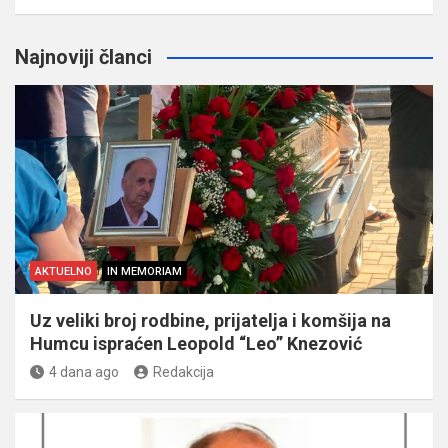
Najnoviji članci
AKTUELNO
IN MEMORIAM
Uz veliki broj rodbine, prijatelja i komšija na
Humcu ispraćen Leopold “Leo” Knezović
4 dana ago
Redakcija