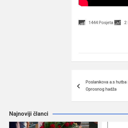
1444 Posjeta
2
Navigacija
Poslanikova a.s hutba 
članaka
Oprosnog hadža
Najnoviji članci