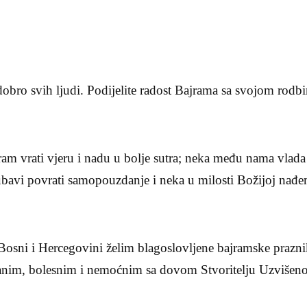
dobro svih ljudi. Podijelite radost Bajrama sa svojom rod
m vrati vjeru i nadu u bolje sutra; neka među nama vlada
ljubavi povrati samopouzdanje i neka u milosti Božijoj nađe
sni i Hercegovini želim blagoslovljene bajramske prazni
nanim, bolesnim i nemoćnim sa dovom Stvoritelju Uzviše