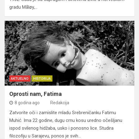
gradu Måløy,…
AKTUELNO
HISTORIJA
Oprosti nam, Fatima
8 godina ago
Redakcija
Zatvorite oči i zamislite mladu Srebreničanku Fatimu
Muhić. Ima 22 godine, dugu crnu kosu uredno očešljanu
ispod svilenog hidžaba, usko i ponosno lice. Studira
filozofiju u Sarajevu, ponos je svih…