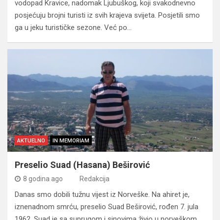
vodopad Kravice, nadomak Ljubuškog, koji svakodnevno
posjećuju brojni turisti iz svih krajeva svijeta. Posjetili smo
ga u jeku turističke sezone. Već po…
AKTUELNO
IN MEMORIAM
Preselio Suad (Hasana) Beširović
8 godina ago
Redakcija
Danas smo dobili tužnu vijest iz Norveške. Na ahiret je,
iznenadnom smrću, preselio Suad Beširović, rođen 7. jula
1962. Suad je sa suprugom i sinovima živio u norveškom