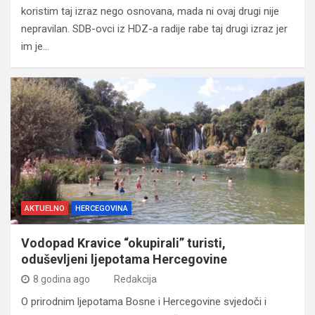
koristim taj izraz nego osnovana, mada ni ovaj drugi nije
nepravilan. SDB-ovci iz HDZ-a radije rabe taj drugi izraz jer
im je…
AKTUELNO
HERCEGOVINA
Vodopad Kravice “okupirali” turisti,
oduševljeni ljepotama Hercegovine
8 godina ago
Redakcija
O prirodnim ljepotama Bosne i Hercegovine svjedoči i