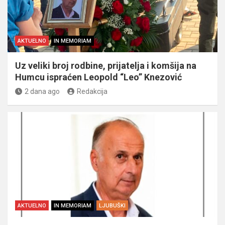
AKTUELNO
IN MEMORIAM
Uz veliki broj rodbine, prijatelja i komšija na
Humcu ispraćen Leopold “Leo” Knezović
2 dana ago
Redakcija
AKTUELNO
IN MEMORIAM
LJUBUŠKI