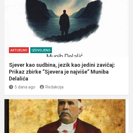
AKTUELNO
IZDVOJENO
Sjever kao sudbina, jezik kao jedini zavičaj:
Prikaz zbirke “Sjevera je najviše” Muniba
Delalića
5 dana ago
Redakcija