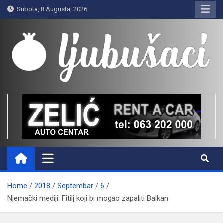
Skip
Subota, 8 Augusta, 2026
to
content
Ljubušaci
Svom voljenom gradu
Home
2018
Septembar
6
Njemački mediji: Fitilj koji bi mogao zapaliti Balkan