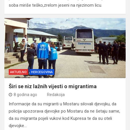
soba miriše teško,zrelom jeseni na njezinom licu.
AKTUELNO
HERCEGOVINA
Širi se niz lažnih vijesti o migrantima
8 godina ago
Redakcija
Informacije da su migranti u Mostaru silovali djevojku, da
policija upozorava djevojke po Mostaru da ne šetaju same,
da su migranta pojeli vukovi kod Kupresa te da su oteli
djevojke…