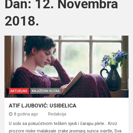
Dan:
12. Novembra
2018.
AKTUELNO
KNJIŽEVNI KUTAK
ATIF LJUBOVIĆ: USIĐELICA
8 godina ago
Redakcija
U sobi sa pokućstvom teškim sjedi i čarapu plete… Kroz
prozore niske malaksale zrake jesenjeg sunca svjetle, Sva