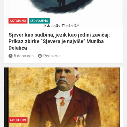
AKTUELNO
IZDVOJENO
Sjever kao sudbina, jezik kao jedini zavičaj:
Prikaz zbirke “Sjevera je najviše” Muniba
Delalića
5 dana ago
Redakcija
AKTUELNO