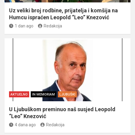
Uz veliki broj rodbine, prijatelja i komšija na
Humcu ispraćen Leopold “Leo” Knezović
1 dan ago
Redakcija
AKTUELNO
IN MEMORIAM
LJUBUŠKI
U Ljubuškom preminuo naš susjed Leopold
“Leo” Knezović
4 dana ago
Redakcija