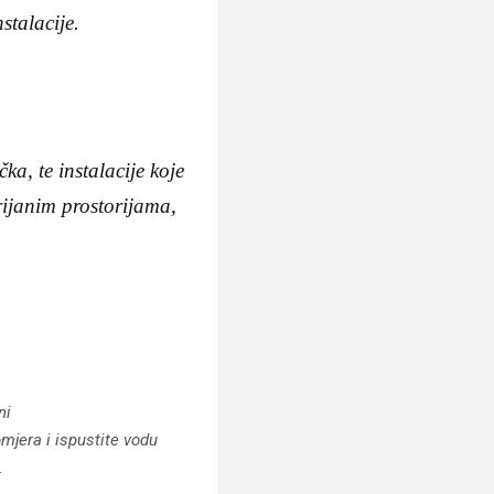
stalacije.
ka, te instalacije koje
grijanim prostorijama,
ni
omjera i ispustite vodu
.