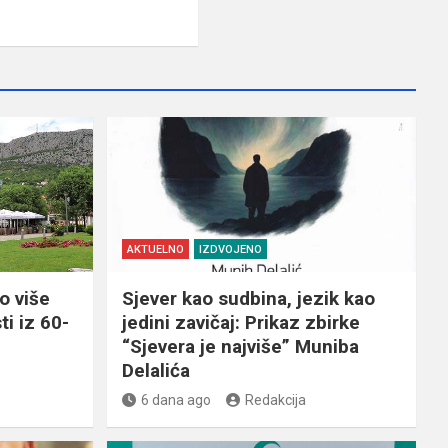
AKTUELNO
IZDVOJENO
o više
Sjever kao sudbina, jezik kao
ti iz 60-
jedini zavičaj: Prikaz zbirke
“Sjevera je najviše” Muniba
Delalića
6 dana ago
Redakcija