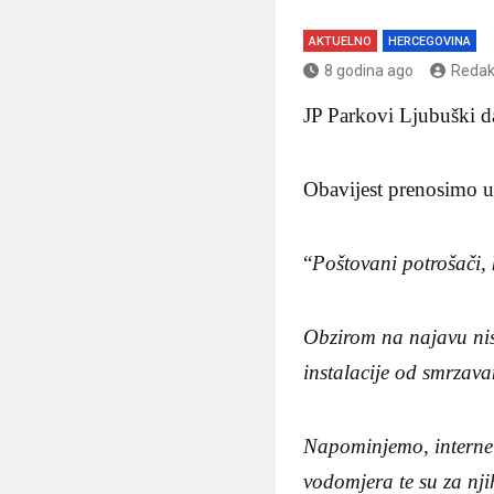
AKTUELNO
HERCEGOVINA
8 godina ago
Redak
JP Parkovi Ljubuški da
Obavijest prenosimo u 
“
Poštovani potrošači,
Obzirom na najavu nis
instalacije od smrzava
Napominjemo, interne v
vodomjera te su za nj