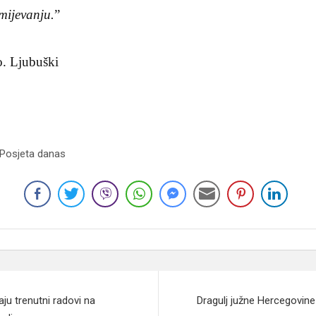
mijevanju.
”
o. Ljubuški
 Posjeta danas
aju trenutni radovi na
Dragulj južne Hercegovine