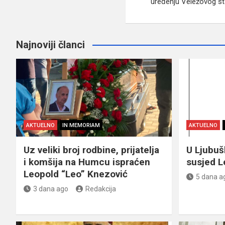
uređenju Veležovog s
Najnoviji članci
AKTUELNO
IN MEMORIAM
AKTUELNO
Uz veliki broj rodbine, prijatelja
U Ljubu
i komšija na Humcu ispraćen
susjed L
Leopold “Leo” Knezović
5 dana a
3 dana ago
Redakcija