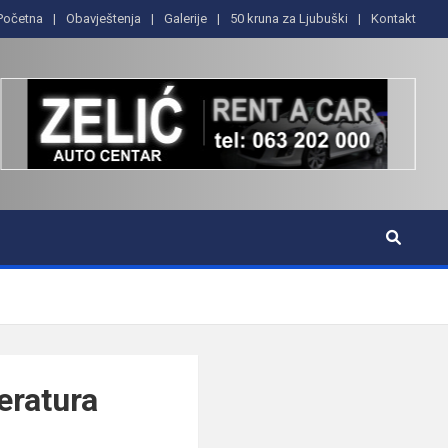
Početna
Obavještenja
Galerije
50 kruna za Ljubuški
Kontakt
eratura