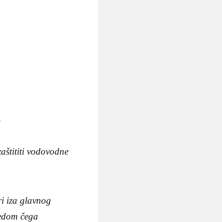
,
aštititi vodovodne
ri iza glavnog
jedom čega