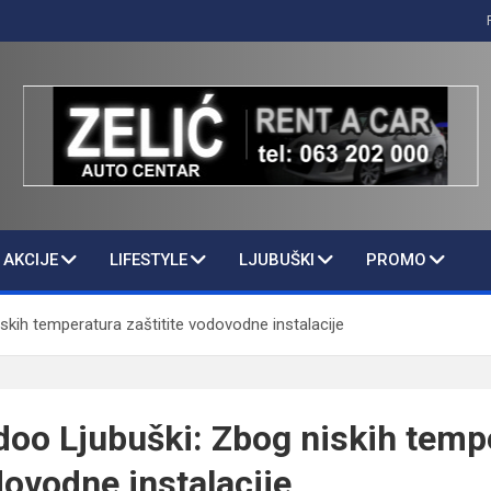
AKCIJE
LIFESTYLE
LJUBUŠKI
PROMO
skih temperatura zaštitite vodovodne instalacije
doo Ljubuški: Zbog niskih temp
dovodne instalacije