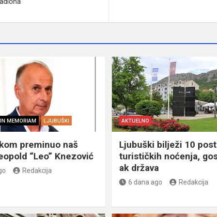
tadiona
IN MEMORIAM
LJUBUŠKI
AKTUELNO
škom preminuo naš
Ljubuški bilježi 10 post
eopold “Leo” Knezović
turističkih noćenja, gos
ak država
go
Redakcija
6 dana ago
Redakcija