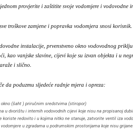
ednom provjerite i zaštitite svoje vodomjere i vodovodne in
sve troškove zamjene i popravka vodomjera snosi korisnik.
vodovodne instalacije, prvenstveno okno vodovodnog priključ
ći, kao vanjske slavine, cijevi koje su izvan objekta i u ne
araže i slično.
e da poduzmu sljedeće radnje mjera i opreza:
 okno (šaht ) priručnim sredstvima (stiropor)
na u dvorištu i internih vodovodnih cijevi koje nisu na propisanoj dubi
e koriste redovito i u kojima nitko ne stanuje, zatvorite ventil iza vod
na vodomjere u zgradama u podrumskim prostorijama koje nisu grijane