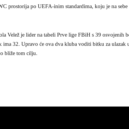
i WC prostorija po UEFA-inim standardima, koju je na seb
la Velež je lider na tabeli Prve lige FBiH s 39 osvojenih 
 ima 32. Upravo će ova dva kluba voditi bitku za ulazak u
o bliže tom cilju.