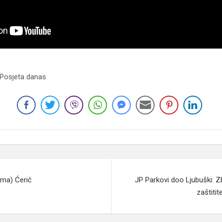
 Posjeta danas
ma) Ćerić
JP Parkovi doo Ljubuški: Z
zaštiti