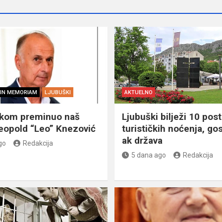
IN MEMORIAM
LJUBUŠKI
AKTUELNO
škom preminuo naš
Ljubuški bilježi 10 post
eopold “Leo” Knezović
turističkih noćenja, gos
ak država
go
Redakcija
5 dana ago
Redakcija