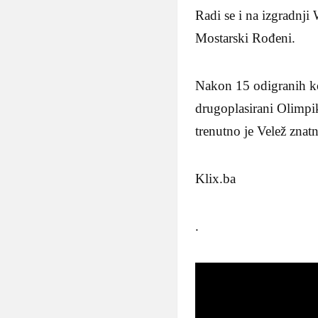
Radi se i na izgradnj
Mostarski Rođeni.
Nakon 15 odigranih ko
drugoplasirani Olimpik
trenutno je Velež znatn
Klix.ba
.