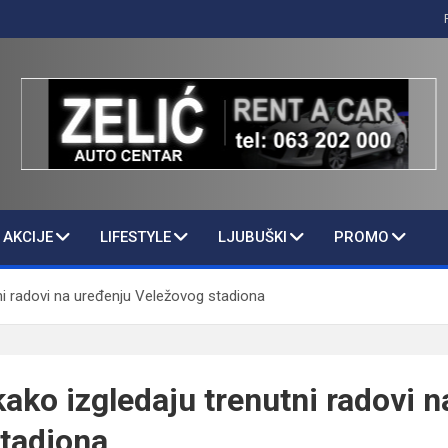
AKCIJE
LIFESTYLE
LJUBUŠKI
PROMO
ni radovi na uređenju Veležovog stadiona
kako izgledaju trenutni radovi 
tadiona