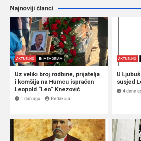
Najnoviji članci
AKTUELNO
IN MEMORIAM
AKTUELNO
Uz veliki broj rodbine, prijatelja
U Ljubu
i komšija na Humcu ispraćen
susjed L
Leopold “Leo” Knezović
4 dana a
1 dan ago
Redakcija