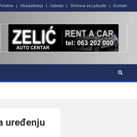
Početna
Obavještenja
Galerije
50 kruna za Ljubuški
Kontakt
na uređenju