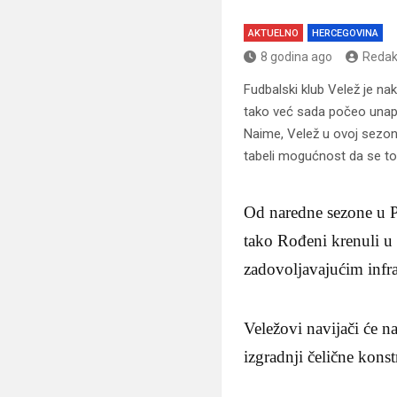
AKTUELNO
HERCEGOVINA
8 godina ago
Redak
Fudbalski klub Velež je n
tako već sada počeo unapri
Naime, Velež u ovoj sezoni
tabeli mogućnost da se to i
Od naredne sezone u Pre
tako Rođeni krenuli u 
zadovoljavajućim infr
Veležovi navijači će n
izgradnji čelične kons