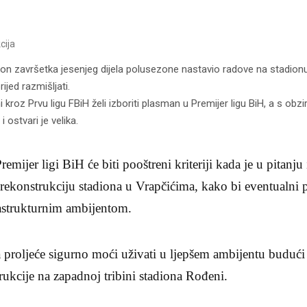
cija
akon završetka jesenjeg dijela polusezone nastavio radove na stadion
jed razmišljati.
 kroz Prvu ligu FBiH želi izboriti plasman u Premijer ligu BiH, a s ob
 ostvari je velika.
mijer ligi BiH će biti pooštreni kriteriji kada je u pitanju 
rekonstrukciju stadiona u Vrapčićima, kako bi eventualni 
astrukturnim ambijentom.
a proljeće sigurno moći uživati u ljepšem ambijentu budući
trukcije na zapadnoj tribini stadiona Rođeni.