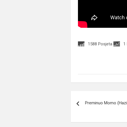
1588 Posjeta
1
Navigacija
Preminuo Momo (Hazi
članaka