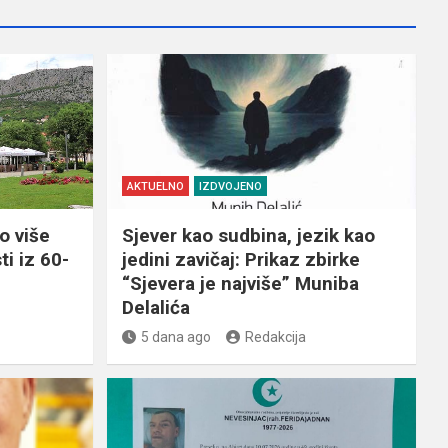
AKTUELNO
IZDVOJENO
o više
Sjever kao sudbina, jezik kao
ti iz 60-
jedini zavičaj: Prikaz zbirke
“Sjevera je najviše” Muniba
Delalića
5 dana ago
Redakcija