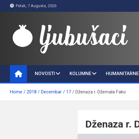
Skip
Petak, 7 Augusta, 2026
to
content
Ljubušaci
Svom voljenom gradu
NOVOSTI
KOLUMNE
HUMANITARNE 
Home
2018
Decembar
17
Dženaza r. Džemala Fako
Dženaza r. 