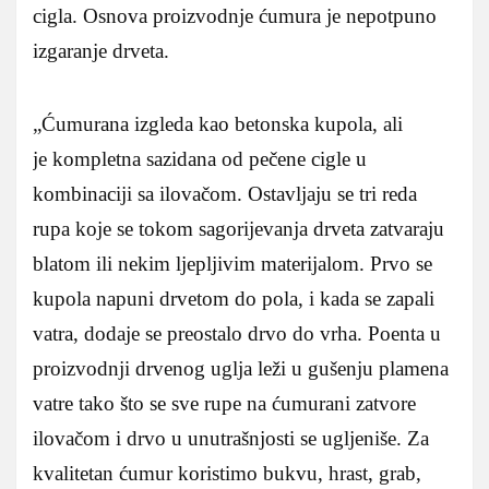
cigla. Osnova proizvodnje ćumura je nepotpuno
izgaranje drveta.
„Ćumurana izgleda kao betonska kupola, ali
je kompletna sazidana od pečene cigle u
kombinaciji sa ilovačom. Ostavljaju se tri reda
rupa koje se tokom sagorijevanja drveta zatvaraju
blatom ili nekim ljepljivim materijalom. Prvo se
kupola napuni drvetom do pola, i kada se zapali
vatra, dodaje se preostalo drvo do vrha. Poenta u
proizvodnji drvenog uglja leži u gušenju plamena
vatre tako što se sve rupe na ćumurani zatvore
ilovačom i drvo u unutrašnjosti se ugljeniše. Za
kvalitetan ćumur koristimo bukvu, hrast, grab,