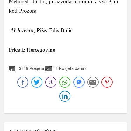
Mehmed Hujdur, proizvođač ćumura iz sela Kuti
kod Prozora.
Al Jazeera,
Piše:
Edis Bulić
Price iz Hercegovine
3118 Posjeta
1 Posjeta danas
Navigacija