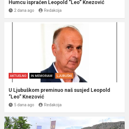
Humcu ispraćen Leopold “Leo” Knezović
2 dana ago
Redakcija
AKTUELNO
IN MEMORIAM
LJUBUŠKI
U Ljubuškom preminuo naš susjed Leopold
“Leo” Knezović
5 dana ago
Redakcija