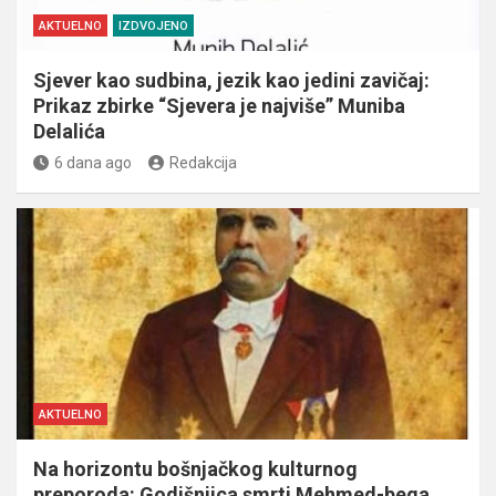
AKTUELNO
IZDVOJENO
Sjever kao sudbina, jezik kao jedini zavičaj:
Prikaz zbirke “Sjevera je najviše” Muniba
Delalića
6 dana ago
Redakcija
AKTUELNO
Na horizontu bošnjačkog kulturnog
preporoda: Godišnjica smrti Mehmed-bega