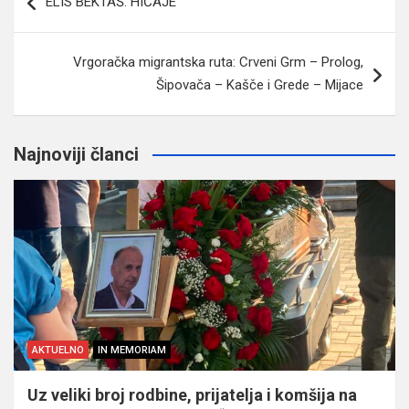
ELIS BEKTAŠ: HIČAJE
članaka
Vrgoračka migrantska ruta: Crveni Grm – Prolog,
Šipovača – Kašče i Grede – Mijace
Najnoviji članci
AKTUELNO
IN MEMORIAM
Uz veliki broj rodbine, prijatelja i komšija na