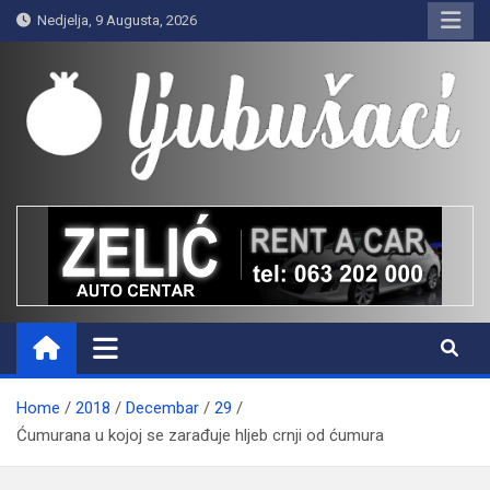
Skip
Nedjelja, 9 Augusta, 2026
to
content
Ljubušaci
Svom voljenom gradu
Home
2018
Decembar
29
Ćumurana u kojoj se zarađuje hljeb crnji od ćumura