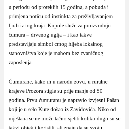
u periodu od proteklih 15 godina, a pobuda i
primjena potiču od instinkta za preživljavanjem
ljudi iz tog kraja. Kupole služe za proizvodnju
ćumura – drvenog uglja – i kao takve
predstavljaju simbol crnog hljeba lokalnog
stanovništva koje je mahom bez zvaničnog
zaposlenja.
Ćumurane, kako ih u narodu zovu, u ruralne
krajeve Prozora stigle su prije manje od 50
godina. Prvu ćumuranu je napravio izvjesni Pašan
koji je u selo Kute došao iz Zavidovića. Niko od
mještana se ne može tačno sjetiti koliko dugo su se
takvi objekti koristili, ali znaju da su svoju