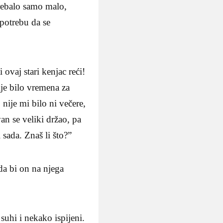
trebalo samo malo,
 potrebu da se
 ovaj stari kenjac reći!
ije bilo vremena za
nije mi bilo ni večere,
van se veliki držao, pa
 sada. Znaš li što?”
 da bi on na njega
 suhi i nekako ispijeni.