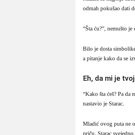
odmah pokušao dati do
“Šta ću?”, nemušto je
Bilo je dosta simbolik
a pitanje kako da se iz
Eh, da mi je tv
“Kako šta ćeš? Pa da m
nastavio je Starac.
Mladić ovog puta ne od
priču. Starac svejedno 