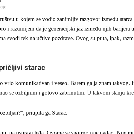
cija
uštvu u kojem se vodio zanimljiv razgovor između starca 
o i razumijem da je generacijski jaz između njih barijera us
a svodi tek na učtive pozdrave. Ovog su puta, ipak, razmi
pričljivi starac
bio vrlo komunikativan i veseo. Barem ga ja znam takvog. 
mao se ozbiljnim i gotovo zabrinutim. U takvom stanju kre
ozbiljan?”, priupita ga Starac.
ecnu, pa uspravi leđa. Ovome se sigurno nije nadao. Nije mu 