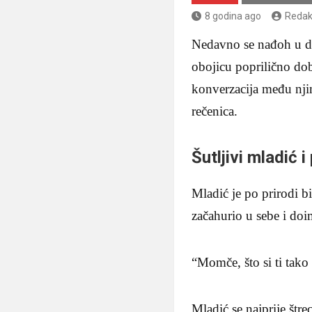
8 godina ago
Redak
Nedavno se nađoh u dr
obojicu poprilično dobr
konverzacija među njim
rečenica.
Šutljivi mladić i 
Mladić je po prirodi 
začahurio u sebe i doi
“Momče, što si ti tako 
Mladić se najprije štr