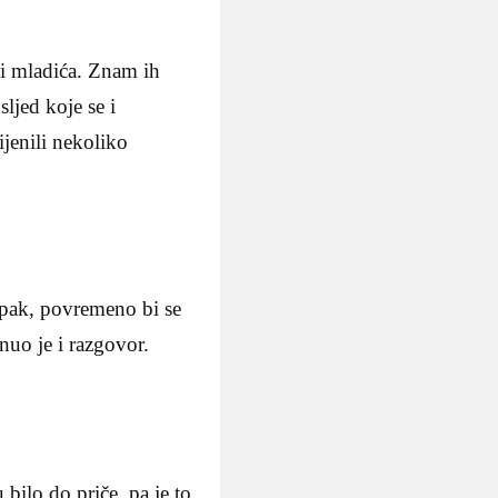
i mladića. Znam ih
ljed koje se i
jenili nekoliko
Ipak, povremeno bi se
nuo je i razgovor.
bilo do priče, pa je to