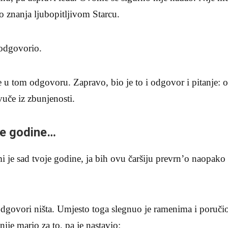
 znanja ljubopitljivom Starcu.
 odgovorio.
e u tom odgovoru. Zapravo, bio je to i odgovor i pitanje: 
vuče iz zbunjenosti.
oje godine…
i je sad tvoje godine, ja bih ovu čaršiju prevrn’o naopako 
govori ništa. Umjesto toga slegnuo je ramenima i poručio 
nije mario za to, pa je nastavio: