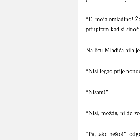
“E, moja omladino! Žao 
priupitam kad si sinoć
Na licu Mladića bila j
“Nisi legao prije ponoći
“Nisam!”
“Nisi, možda, ni do zo
“Pa, tako nešto!”, odg