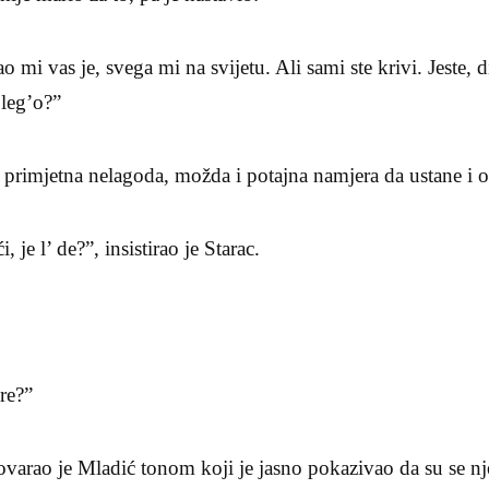
mi vas je, svega mi na svijetu. Ali sami ste krivi. Jeste, d
 leg’o?”
e primjetna nelagoda, možda i potajna namjera da ustane i 
, je l’ de?”, insistirao je Starac.
re?”
ovarao je Mladić tonom koji je jasno pokazivao da su se nj