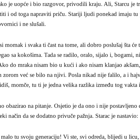
ko je uopće i bio razgovor, privodili kraju. Ali, Starcu je 
titi i od toga napraviti priču. Stariji ljudi ponekad imaju tu
vornici i ne slušali.
si momak i svaka ti čast na tome, ali dobro poslušaj šta će ti
egao sa kokošima. Tada se radilo, oralo, sijalo i, bogami, n
Ako do mraka nisam bio u kući i ako nisam klanjao akšam, 
 zorom već se bilo na njivi. Posla nikad nije falilo, a i haj
diš, momče, tu ti je jedna velika razlika između tog vakta i
no obazirao na pitanje. Osjetio je da ono i nije postavljeno
eki način da se dodatno privuče pažnja. Starac je nastavio:
 malo tu svoju generaciju! Vi ste, svi odreda, blijedi u licu,