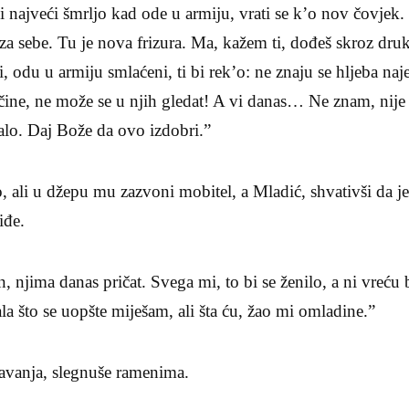
 i najveći šmrljo kad ode u armiju, vrati se k’o nov čovjek.
ti za sebe. Tu je nova frizura. Ma, kažem ti, dođeš skroz druk
, odu u armiju smlaćeni, ti bi rek’o: ne znaju se hljeba naj
ne, ne može se u njih gledat! A vi danas… Ne znam, nije m
alo. Daj Bože da ovo izdobri.”
o, ali u džepu mu zazvoni mobitel, a Mladić, shvativši da je
iđe.
n, njima danas pričat. Svega mi, to bi se ženilo, a ni vreću
a što se uopšte miješam, ali šta ću, žao mi omladine.”
ravanja, slegnuše ramenima.