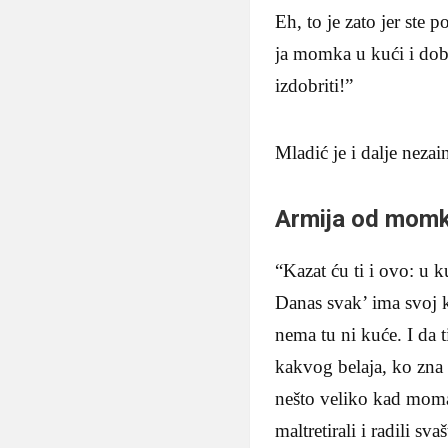
Eh, to je zato jer ste 
ja momka u kući i dob
izdobriti!”
Mladić je i dalje nezai
Armija od momk
“Kazat ću ti i ovo: u k
Danas svak’ ima svoj 
nema tu ni kuće. I da t
kakvog belaja, ko zna 
nešto veliko kad momak 
maltretirali i radili sv