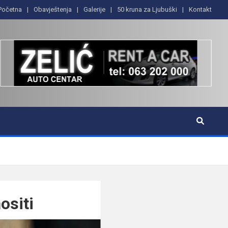
Početna
Obavještenja
Galerije
50 kruna za Ljubuški
Kontakt
ositi