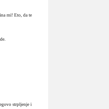
ina mi! Eto, da te
ode.
egovo strpljenje i