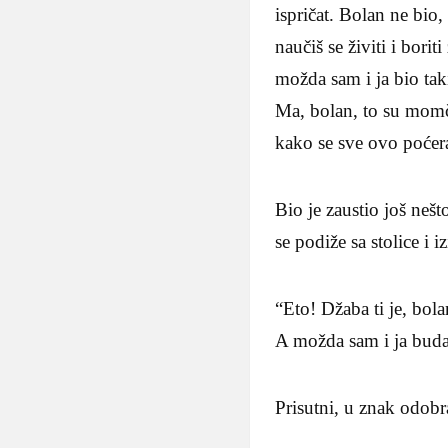
ispričat. Bolan ne bio,
naučiš se živiti i bori
možda sam i ja bio taki
Ma, bolan, to su momči
kako se sve ovo poćer
Bio je zaustio još nešt
se podiže sa stolice i iz
“Eto! Džaba ti je, bola
A možda sam i ja budal
Prisutni, u znak odob