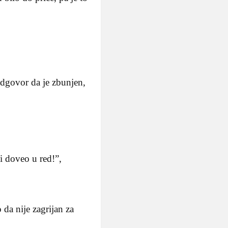
odgovor da je zbunjen,
i doveo u red!”,
da nije zagrijan za