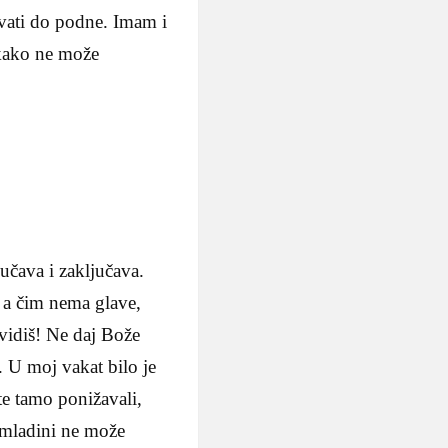
pavati do podne. Imam i
ikako ne može
jučava i zaključava.
 a čim nema glave,
 vidiš! Ne daj Bože
. U moj vakat bilo je
 te tamo ponižavali,
s omladini ne može