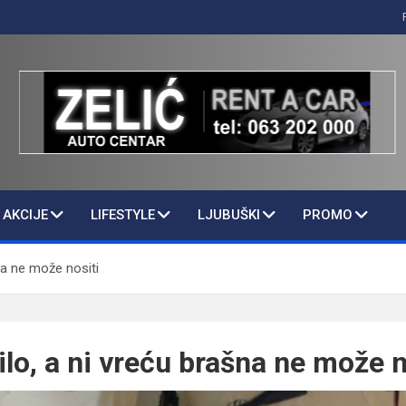
AKCIJE
LIFESTYLE
LJUBUŠKI
PROMO
šna ne može nositi
ilo, a ni vreću brašna ne može n