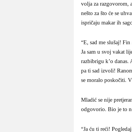
volja za razgovorom, a
nešto za što će se uhva
ispričaju makar ih sago
“E, sad me slušaj! Fin 
Ja sam u svoj vakat lij
razbibrigu k’o danas. 
pa ti sad izvoli! Ranom
se moralo poskočiti. Vi
Mladić se nije pretjera
odgovorio. Bio je to n
“Ja ću ti reći! Pogledaj