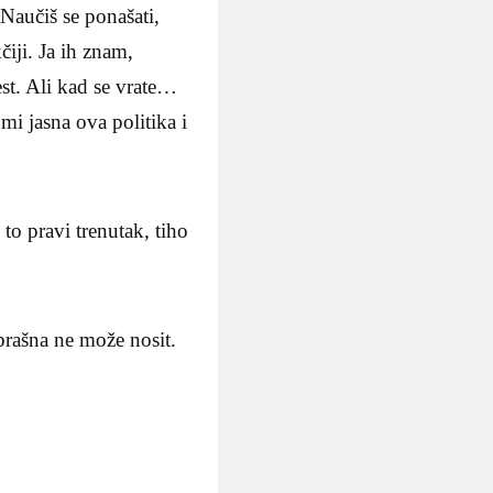
 Naučiš se ponašati,
čiji. Ja ih znam,
est. Ali kad se vrate…
i jasna ova politika i
 to pravi trenutak, tiho
 brašna ne može nosit.