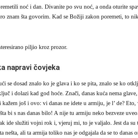
poremetili noć i dan. Divanite po svu noć, a onda oturite s
ro znam šta govorim. Kad se Božiji zakon poremeti, to n
nteresirano piljio kroz prozor.
a napravi čovjeka
ući se dosad znalo ko je glava i ko se pita, znalo se ko otkl
ključ i dolazi kad god hoće. Znači, danas kuća nema glave,
i kažem još i ovo: vi danas ne idete u armiju, je l’ de? Eto,
šta bi s nas danas bilo! A nije tu armiju neko bezveze uveo
ide služiti vojni rok i, vjeruj mi, to je valjalo. Jest da su
ašta nešta, ali ta armija toliko nas je odgajala da se to dana