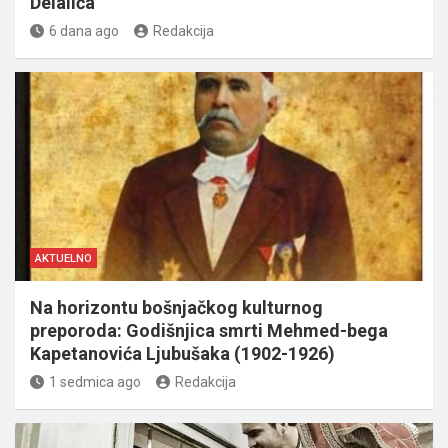
Delalića
6 dana ago
Redakcija
AKTUELNO
Na horizontu bošnjačkog kulturnog
preporoda: Godišnjica smrti Mehmed-bega
Kapetanovića Ljubušaka (1902-1926)
1 sedmica ago
Redakcija