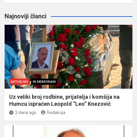
Najnoviji članci
AKTUELNO
IN MEMORIAM
Uz veliki broj rodbine, prijatelja i komšija na
Humcu ispraćen Leopold “Leo” Knezović
3 dana ago
Redakcija