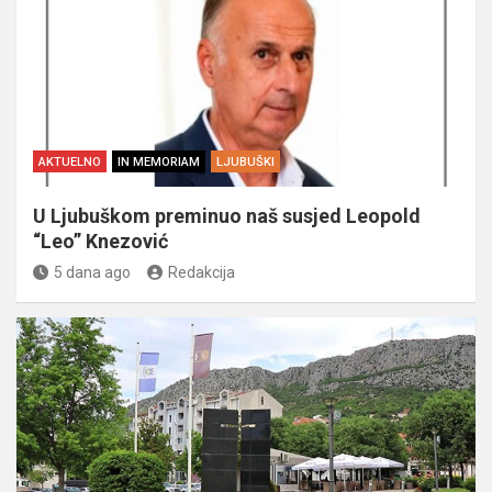
AKTUELNO
IN MEMORIAM
LJUBUŠKI
U Ljubuškom preminuo naš susjed Leopold
“Leo” Knezović
5 dana ago
Redakcija