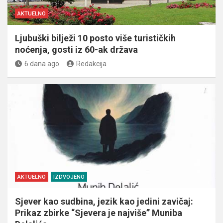
AKTUELNO
Ljubuški bilježi 10 posto više turističkih
noćenja, gosti iz 60-ak država
6 dana ago
Redakcija
AKTUELNO
IZDVOJENO
Sjever kao sudbina, jezik kao jedini zavičaj:
Prikaz zbirke “Sjevera je najviše” Muniba