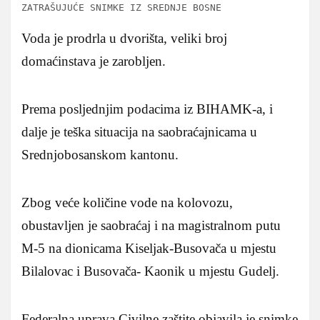
ZATRAŠUJUĆE SNIMKE IZ SREDNJE BOSNE
Voda je prodrla u dvorišta, veliki broj
domaćinstava je zarobljen.
Prema posljednjim podacima iz BIHAMK-a, i
dalje je teška situacija na saobraćajnicama u
Srednjobosanskom kantonu.
Zbog veće količine vode na kolovozu,
obustavljen je saobraćaj i na magistralnom putu
M-5 na dionicama Kiseljak-Busovača u mjestu
Bilalovac i Busovača- Kaonik u mjestu Gudelj.
Federalna uprava Civilne zaštite objavila je snimke