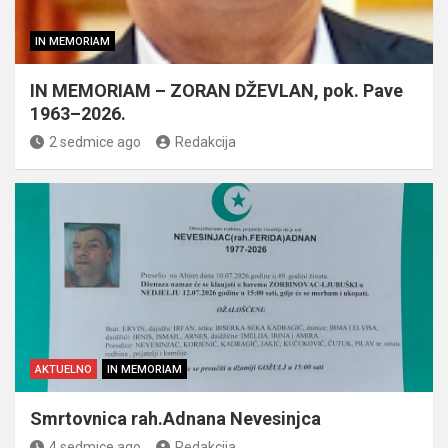
IN MEMORIAM
IN MEMORIAM – ZORAN DŽEVLAN, pok. Pave
1963–2026.
2 sedmice ago
Redakcija
AKTUELNO
IN MEMORIAM
Smrtovnica rah.Adnana Nevesinjca
4 sedmice ago
Redakcija