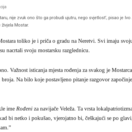
cija
ru, nije zvuk ono što ga probudi ujutru, nego svjetlost’, pisao je Ivo
 živjela Mostar.
ostara toliko je i priča o gradu na Neretvi. Svi imaju svoj
 su nacrtali svoju mostarsku razglednicu.
no. Važnost isticanja mjesta rođenja za svakog je Mostarc
 broja. Na bilo koje postavljeno pitanje razgovor započinje
akle ime
Rođeni
za navijače Veleža. Ta vrsta lokalpatriotizma
ad bi netko i pokušao, vjerojatno bi, češkajući se po glavi
nam.”