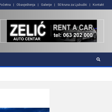
Početna
Obavještenja
Galerije
50 kruna za Ljubuški
Kontakt