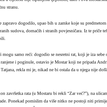
žnu stranu.
se zapravo dogodilo, upao bih u zamke koje su predmetom 
tranih sudova, domaćih i stranih povjesničara. Iz te priče te
li.
 mogu samo reći: dogodio se nesretni rat, koji je iza sebe 
, ranjene i poginule, ostavio je Mostar koji ne pripada And
Tatjana, rekla mi je, nikad ne bi ostala da u njega nije doš
on završetka rata (u Mostaru bi rekli “Zar već?”), na ulica
de. Ponekad pomislim da više nitko ne postoji niti primije