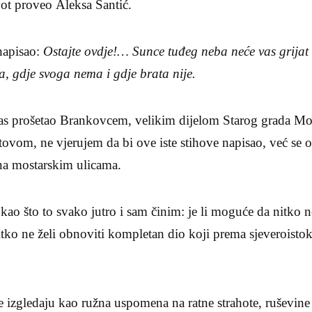
vot proveo Aleksa Šantić.
 napisao:
Ostajte ovdje!… Sunce tuđeg neba neće vas grijat k
a, gdje svoga nema i gdje brata nije.
nas prošetao Brankovcem, velikim dijelom Starog grada M
itovom, ne vjerujem da bi ove iste stihove napisao, već se
na mostarskim ulicama.
 kao što to svako jutro i sam činim: je li moguće da nitko n
ko ne želi obnoviti kompletan dio koji prema sjeveroistok
 izgledaju kao ružna uspomena na ratne strahote, ruševine 