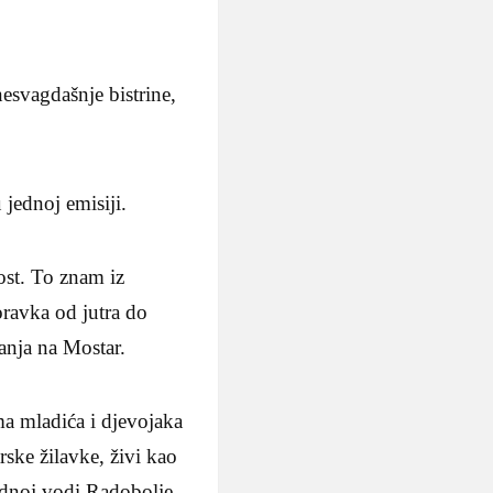
nesvagdašnje bistrine,
 jednoj emisiji.
ost. To znam iz
oravka od jutra do
ćanja na Mostar.
ma mladića i djevojaka
rske žilavke, živi kao
ladnoj vodi Radobolje.