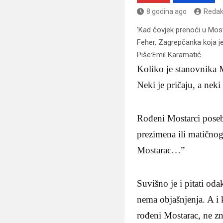
8 godina ago
Redak
‘Kad čovjek prenoći u Mosta
Feher, Zagrepčanka koja je
Piše:Emil Karamatić
Koliko je stanovnika M
Neki je pričaju, a neki
Rođeni Mostarci poseb
prezimena ili matičnog
Mostarac…”
Suvišno je i pitati od
nema objašnjenja. A i k
rođeni Mostarac, ne z