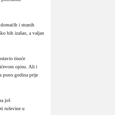
domaćih i stranih
ško bih izašao, a valjan
ostavio tisuće
rićevom opisu. Ali i
la puno godina prije
ma još
ti ruševine u