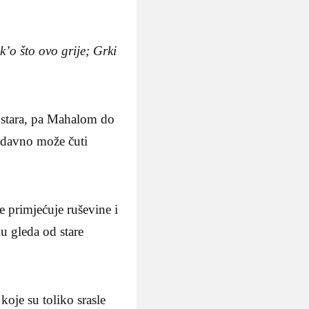
’o što ovo grije; Grki
ostara, pa Mahalom do
 odavno može čuti
e primjećuje ruševine i
u gleda od stare
koje su toliko srasle