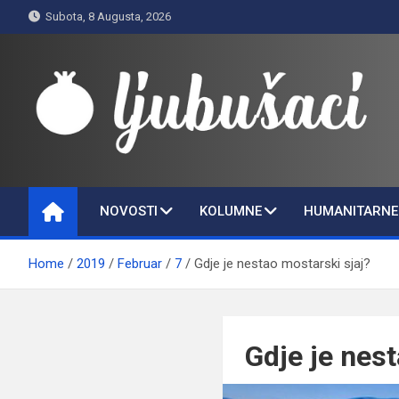
Skip
Subota, 8 Augusta, 2026
to
content
Ljubušaci
Svom voljenom gradu
NOVOSTI
KOLUMNE
HUMANITARNE 
Home
2019
Februar
7
Gdje je nestao mostarski sjaj?
Gdje je nes