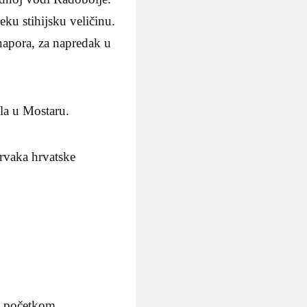
eku stihijsku veličinu.
 napora, za napredak u
ala u Mostaru.
prvaka hrvatske
ka početkom