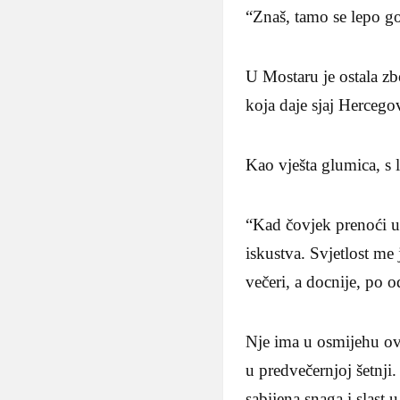
“Znaš, tamo se lepo gov
U Mostaru je ostala zb
koja daje sjaj Hercego
Kao vješta glumica, s 
“Kad čovjek prenoći u 
iskustva. Svjetlost me
večeri, a docnije, po 
Nje ima u osmijehu ov
u predvečernjoj šetnji
sabijena snaga i slast