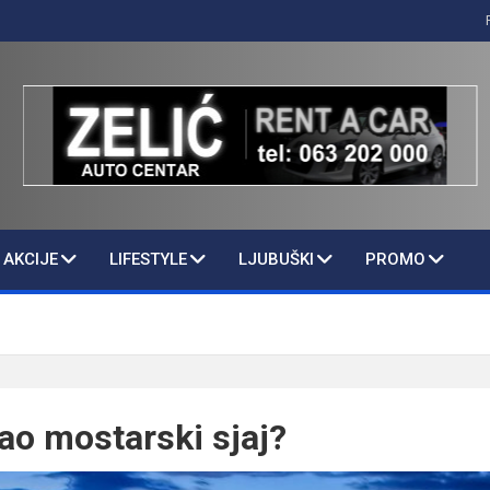
AKCIJE
LIFESTYLE
LJUBUŠKI
PROMO
tao mostarski sjaj?