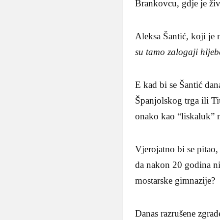
Brankovcu, gdje je ži
Aleksa Šantić, koji je
su tamo zalogaji hljeb
E kad bi se Šantić da
Španjolskog trga ili T
onako kao “liskaluk” 
Vjerojatno bi se pitao,
da nakon 20 godina nit
mostarske gimnazije?
Danas razrušene zgrade