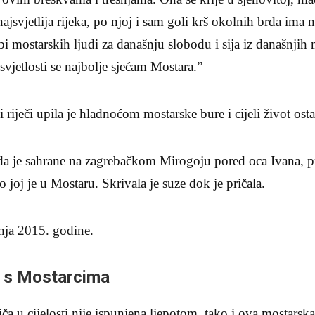
ajsvjetlija rijeka, po njoj i sam goli krš okolnih brda ima n
rbi mostarskih ljudi za današnju slobodu i sija iz današnjih
svjetlosti se najbolje sjećam Mostara.”
 riječi upila je hladnoćom mostarske bure i cijeli život ost
la da je sahrane na zagrebačkom Mirogoju pored oca Ivana, 
 joj je u Mostaru. Skrivala je suze dok je pričala.
čnja 2015. godine.
e s Mostarcima
riča u cijelosti nije ispunjena ljepotom, tako i ova mostars