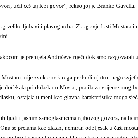
ori, učit ćeš taj lepi govor”, rekao joj je Branko Gavella.
og velike ljubavi i plavog neba. Zbog svjetlosti Mostara i 
vini.
lakoćom je prenijela Andrićeve riječi dok smo razgovarali u
Mostaru, nije zvuk ono što ga probudi ujutru, nego svjetl
 je dočekala pri dolasku u Mostar, pratila za vrijeme mog b
odlasku, ostajala u meni kao glavna karakteristika moga sje
ih ljudi i jasnim samoglasnicima njihovog govora, na lici
. Ona se prelama kao zlatan, nemiran odbljesak u čaši mosta
 u ovim breskvama i trešnjama. Ona se krije u sjenovitoj, h