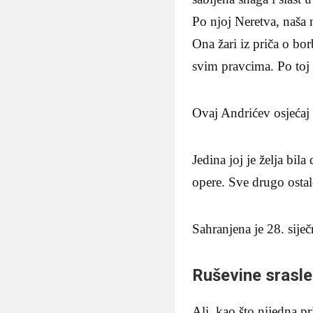
Po njoj Neretva, naša n
Ona žari iz priča o bo
svim pravcima. Po toj 
Ovaj Andrićev osjećaj i
Jedina joj je želja bi
opere. Sve drugo ostalo
Sahranjena je 28. sije
Ruševine srasl
Ali, kao što nijedna p