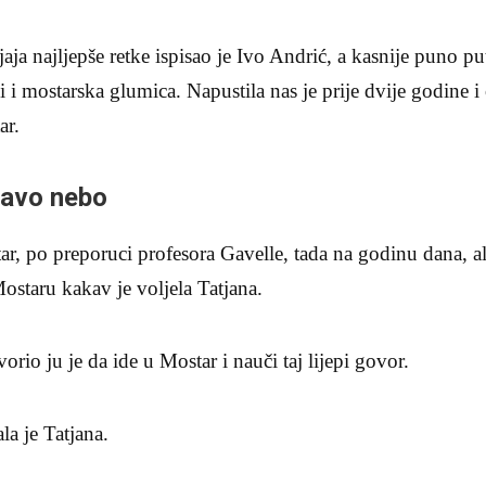
jaja najljepše retke ispisao je Ivo Andrić, a kasnije puno p
 i mostarska glumica. Napustila nas je prije dvije godine i 
ar.
plavo nebo
r, po preporuci profesora Gavelle, tada na godinu dana, ali 
 Mostaru kakav je voljela Tatjana.
rio ju je da ide u Mostar i nauči taj lijepi govor.
la je Tatjana.