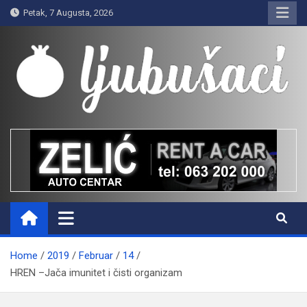
Skip
Petak, 7 Augusta, 2026
to
content
Ljubušaci
Svom voljenom gradu
Home
2019
Februar
14
HREN –Jača imunitet i čisti organizam