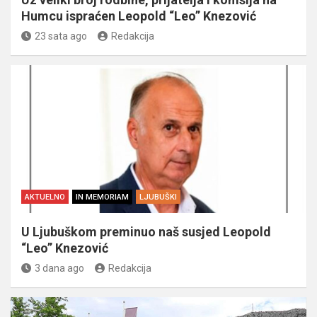
Humcu ispraćen Leopold “Leo” Knezović
23 sata ago
Redakcija
AKTUELNO
IN MEMORIAM
LJUBUŠKI
U Ljubuškom preminuo naš susjed Leopold
“Leo” Knezović
3 dana ago
Redakcija