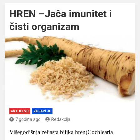
HREN –Jača imunitet i
čisti organizam
AKTUELNO
ZDRAVLJE
7 godina ago
Redakcija
Višegodišnja zeljasta biljka hren(Cochlearia