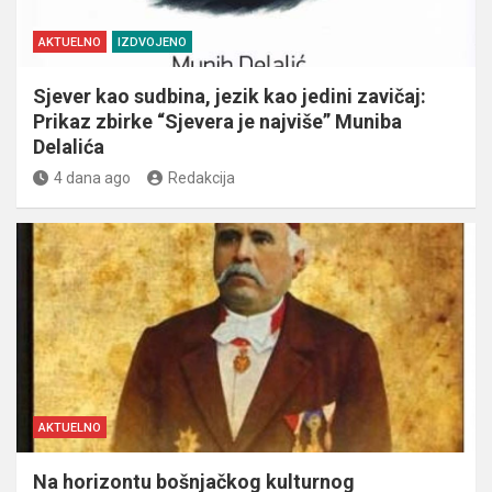
AKTUELNO
IZDVOJENO
Sjever kao sudbina, jezik kao jedini zavičaj:
Prikaz zbirke “Sjevera je najviše” Muniba
Delalića
4 dana ago
Redakcija
AKTUELNO
Na horizontu bošnjačkog kulturnog