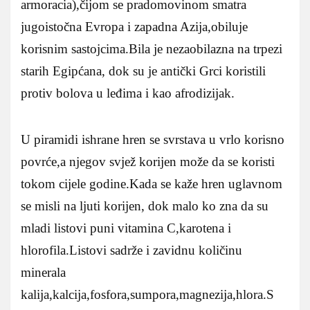
armoracia),čijom se pradomovinom smatra
jugoistočna Evropa i zapadna Azija,obiluje
korisnim sastojcima.Bila je nezaobilazna na trpezi
starih Egipćana, dok su je antički Grci koristili
protiv bolova u leđima i kao afrodizijak.
U piramidi ishrane hren se svrstava u vrlo korisno
povrće,a njegov svjež korijen može da se koristi
tokom cijele godine.Kada se kaže hren uglavnom
se misli na ljuti korijen, dok malo ko zna da su
mladi listovi puni vitamina C,karotena i
hlorofila.Listovi sadrže i zavidnu količinu
minerala
kalija,kalcija,fosfora,sumpora,magnezija,hlora.S