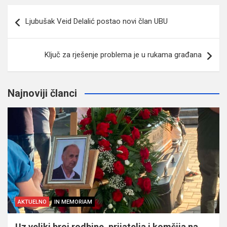
Navigacija
Ljubušak Veid Delalić postao novi član UBU
članaka
Ključ za rješenje problema je u rukama građana
Najnoviji članci
AKTUELNO
IN MEMORIAM
Uz veliki broj rodbine, prijatelja i komšija na