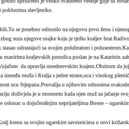
 godini upriličeno je veliko svadbeno veselje gdje su bosan
i poklonima slavljenike.
i bili.To se posebno odnosilo na njegovu prvu ženu i njeno
s zbog suza njegove majke koju je tješio kraljev brat Radiv
ak stasao odrastajući sa svojim polubratom i polusestrom.K
u manirima kraljevskih porodica poslan je na Katarinin za
jačom da upravlja smederevskim krajem.Obzirom da joj j
ta između muža i Kralja s jedne strane,oca i visokog plemić
ušnost ocu Stjepanu.Provalija u njihovim odnosima svakodne
naciju doživjela je u momentu kada njen muž za jačanje sv
e oslonac u dojučerašnjim neprijateljima Bosne – ugarskim
Kralj krenu sa svojim ugarskim saveznicima u novi križars