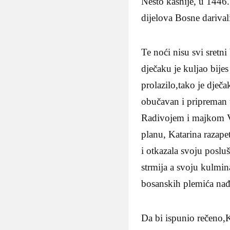
Nešto kasnije, u 1446.
dijelova Bosne darival
Te noći nisu svi sretn
dječaku je kuljao bije
prolazilo,tako je dječ
obučavan i pripreman 
Radivojem i majkom Vo
planu, Katarina razape
i otkazala svoju posl
strmija a svoju kulmi
bosanskih plemića nađ
Da bi ispunio rečeno,