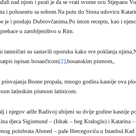
sažali nad njom i pusti je da se vrati svome ocu Stjepanu V
ata i polusestru sa sobom.Na putu do Stona udovicu Katari
be je i prodaju Dubrovčanima.Po istom receptu, kao i nje
 prebace u zarobljeništvo u Rim.
ni tamničari su sastavili oporuku kako sve poklanja njima,
natpis ispisan bosančicom
[2]
,bosanskim pismom,.
o prisvajanja Bosne propala, mnogo godina kasnije ova plo
anom latinskim pismom latinicom.
alj i njegov adže Radivoj ubijeni su dvije godine kasnije p
nina djeca Sigismund – (Ishak – beg Kraloglu) i Katarina –
jenog polubrata Ahmed – paše Hercegovića u Istanbul.Kad j