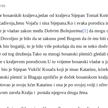
cija
 bosanskih kraljeva,jedan od kraljeva Stjepan Tomaš Kotro
Radivoja,ženu Vojaču i sina Stjepana.Ko i svaka porodica im
me je vladao zakon među
Dobrim Bošnjanima
[1]
da mogu ož
ta.Dovoljno je bilo da se zakunu pred Bogom da će mu biti d
k bio bogatiji, to je bilo više pokušaja da mu se neko dodvor
e od tog druženja.
Tako su mnogi bosanski plemići gledali 
ce s kraljevom porodicom.U to vrijeme bosanski vladar u 
bio je Stjepan Vukčić Kosača koji je imao Katarinu, kćerku
ski plemić iz Blagaja upriličio je doček bosanskom kralju
ovao je svoju kćer Katarinu i ona je po svojoj volji i oče
m zavela Kralja i postala njegova druga žena.