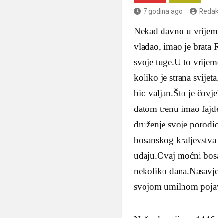
7 godina ago
Redak
Nekad davno u vrijeme
vladao, imao je brata 
svoje tuge.U to vrije
koliko je strana svije
bio valjan.Što je čovje
datom trenu imao fajd
druženje svoje porodi
bosanskog kraljevstva 
udaju.Ovaj moćni bosan
nekoliko dana.Nasavjet
svojom umilnom pojavo