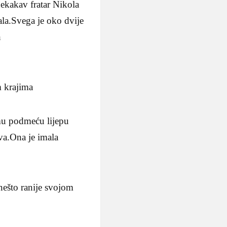
nekakav fratar Nikola
ala.Svega je oko dvije
h
m krajima
 mu podmeću lijepu
va.Ona je imala
ešto ranije svojom