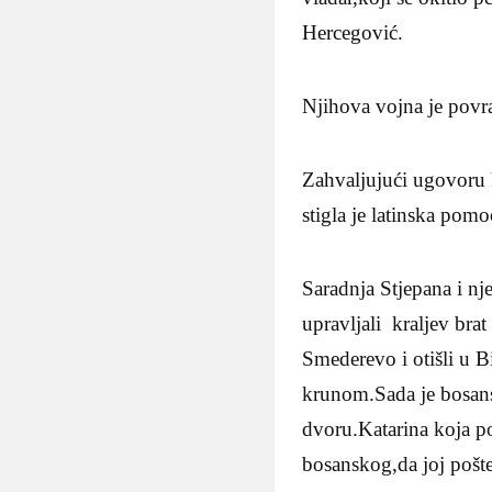
Hercegović.
Njihova vojna je povra
Zahvaljujući ugovoru 
stigla je latinska pomo
Saradnja Stjepana i n
upravljali kraljev bra
Smederevo i otišli u Bi
krunom.Sada je bosans
dvoru.Katarina koja p
bosanskog,da joj pošte