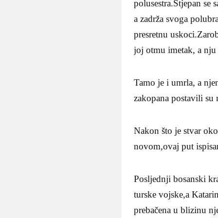
polusestra.Stjepan se 
a zadrža svoga polubr
presretnu uskoci.Zaro
joj otmu imetak, a nju
Tamo je i umrla, a nje
zakopana postavili su 
Nakon što je stvar ok
novom,ovaj put ispis
Posljednji bosanski kr
turske vojske,a Katari
prebačena u blizinu n