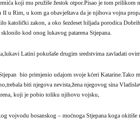
emića koji mu pružiše žestok otpor.Pisao je tom prilikom 
u II u Rim, u kom ga obavještava da je njihova vojna prop
lilo katolički zakon, a oko šezdeset hiljada porodica Dobri
e sklonilo kod onog lukavog patarena Stjepana.
la,lukavi Latini pokušaše drugim sredstvima zavladati ovi
je Stjepan bio primjenio udajom svoje kćeri Katarine.Tako
o,trebala biti njegova nevista,žena njegovog sina Vladisla
rena, koji je pobio toliku njihovu vojsku,
kog vojvodu bosanskog – moćnoga Stjepana koga okitiše n