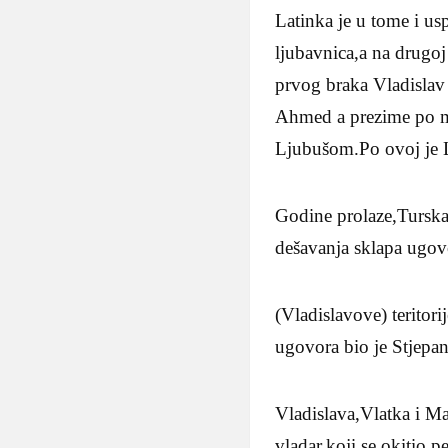
Latinka je u tome i us
ljubavnica,a na drugoj
prvog braka Vladislav 
Ahmed a prezime po ma
Ljubušom.Po ovoj je L
Godine prolaze,Turska 
dešavanja sklapa ugov
(Vladislavove) teritor
ugovora bio je Stjepan
Vladislava,Vlatka i Mar
vladar,koji se okitio 