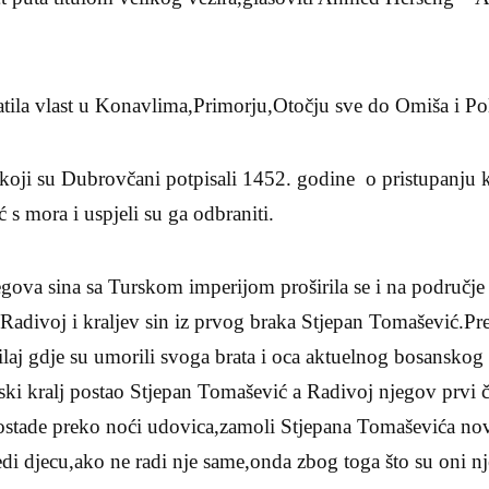
tila vlast u Konavlima,Primorju,Otočju sve do Omiša i Pol
koji su Dubrovčani potpisali 1452. godine o pristupanju 
ć s mora i uspjeli su ga odbraniti.
jegova sina sa Turskom imperijom proširila se i na područ
t Radivoj i kraljev sin iz prvog braka Stjepan Tomašević.P
laj gdje su umorili svoga brata i oca aktuelnog bosanskog kr
ki kralj postao Stjepan Tomašević a Radivoj njegov prvi 
ostade preko noći udovica,zamoli Stjepana Tomaševića nov
di djecu,ako ne radi nje same,onda zbog toga što su oni nj