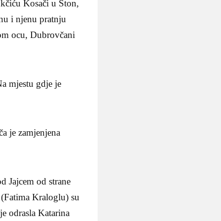
ukčiću Kosači u Ston,
nu i njenu pratnju
nom ocu, Dubrovčani
Na mjestu gdje je
ča je zamjenjena
od Jajcem od strane
 (Fatima Kraloglu) su
e odrasla Katarina