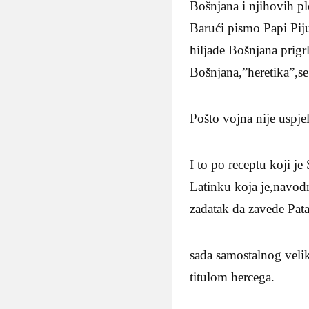
Bošnjana i njihovih pl
Barući pismo Papi Pij
hiljade Bošnjana prigr
Bošnjana,”heretika”,s
Pošto vojna nije uspje
I to po receptu koji 
Latinku koja je,navodn
zadatak da zavede Pata
sada samostalnog veli
titulom hercega.