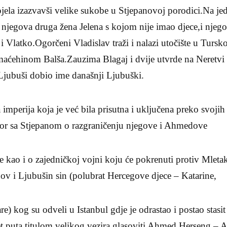
pjela izazvavši velike sukobe u Stjepanovoj porodici.Na jed
 njegova druga žena Jelena s kojom nije imao djece,i njeg
i Vlatko.Ogorčeni Vladislav traži i nalazi utočište u Tursk
ćehinom Balša.Zauzima Blagaj i dvije utvrde na Neretvi 
jubuši dobio ime današnji Ljubuški.
imperija koja je već bila prisutna i uključena preko svojih
or sa Stjepanom o razgraničenju njegove i Ahmedove
ije kao i o zajedničkoj vojni koju će pokrenuti protiv Mleta
ov i Ljubušin sin (polubrat Hercegove djece – Katarine,
e) kog su odveli u Istanbul gdje je odrastao i postao stasit
pet puta titulom velikog vezira,glasoviti Ahmed Herseng –