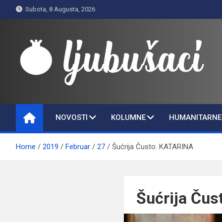
Skip
Subota, 8 Augusta, 2026
to
content
Ljubušaci
Svom voljenom gradu
NOVOSTI
KOLUMNE
HUMANITARNE 
Home
2019
Februar
27
Šućrija Čusto: KATARINA
Šućrija Ču