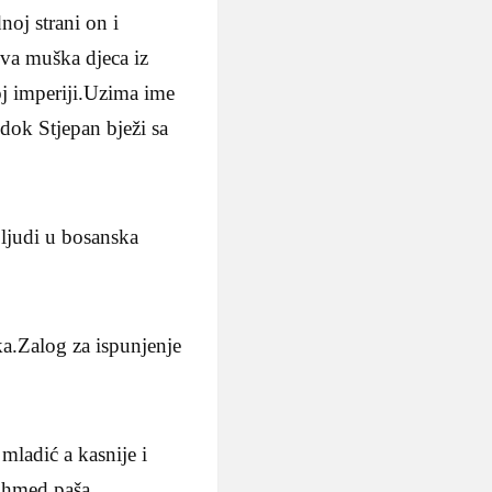
noj strani on i
ova muška djeca iz
oj imperiji.Uzima ime
dok Stjepan bježi sa
 ljudi u bosanska
ka.Zalog za ispunjenje
 mladić a kasnije i
 Ahmed paša