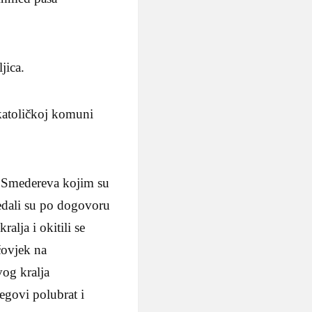
jica.
katoličkoj komuni
je Smedereva kojim su
redali su po dogovoru
alja i okitili se
čovjek na
og kralja
egovi polubrat i