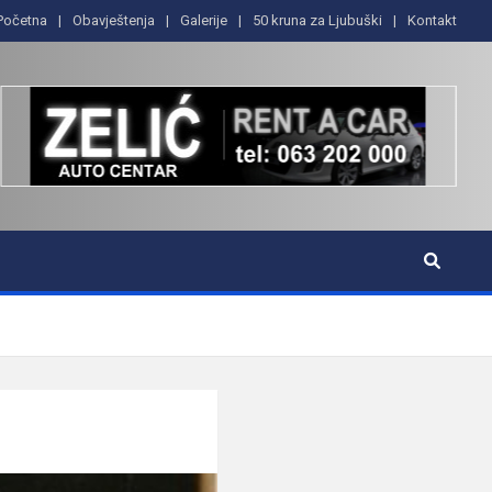
Početna
Obavještenja
Galerije
50 kruna za Ljubuški
Kontakt