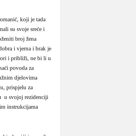
manić, koji je tada
ali su svoje sreće i
eniti broj žena
obra i vjerna i brak je
i i približi, ne bi li u
naći povoda za
južnim djelovima
, prispjelu za
 u svojoj rezidenciji
vim instrukcijama