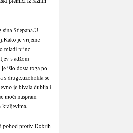
ski plemići iz raznih
g sina Stjepana.U
oj.Kako je vrijeme
ao mladi princ
htjev s adžom
e išlo dosta toga po
a s druge,uzoholila se
vno je bivala dublja i
oje moći naspram
 kraljevima.
ki pohod protiv Dobrih