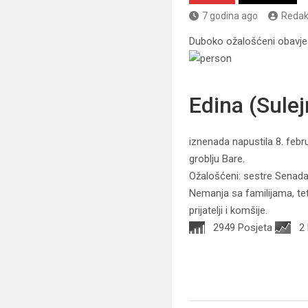
7 godina ago
Redak
Duboko ožalošćeni obavješt
Edina (Sule
iznenada napustila 8. febr
groblju Bare.
Ožalošćeni: sestre Senada i
Nemanja sa familijama, te
prijatelji i komšije.
2949 Posjeta
2