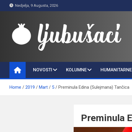
Skip
Nedjelja, 9 Augusta, 2026
to
content
Ljubušaci
Svom voljenom gradu
NOVOSTI
KOLUMNE
HUMANITARNE 
Home
2019
Mart
5
Preminula Edina (Sulejmana) Tančica
Preminula E