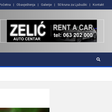
Početna
Obavještenja
Galerije
50 kruna za Ljubuški
Kontakt