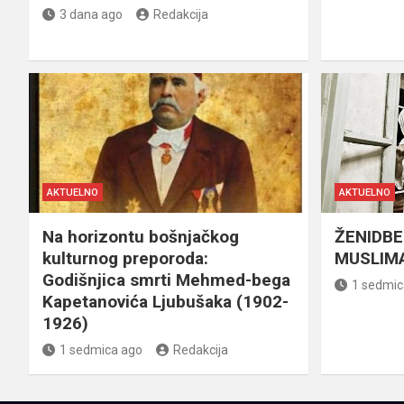
3 dana ago
Redakcija
AKTUELNO
AKTUELNO
Na horizontu bošnjačkog
ŽENIDBE
kulturnog preporoda:
MUSLIMA
Godišnjica smrti Mehmed-bega
1 sedmic
Kapetanovića Ljubušaka (1902-
1926)
1 sedmica ago
Redakcija