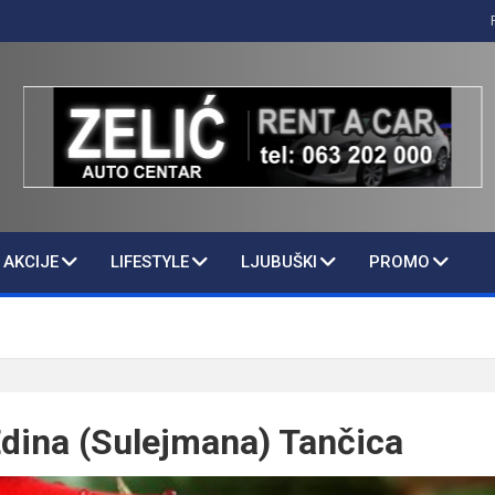
AKCIJE
LIFESTYLE
LJUBUŠKI
PROMO
dina (Sulejmana) Tančica