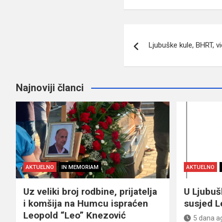
Navigacija
Ljubuške kule, BHRT, v
članaka
Najnoviji članci
AKTUELNO
IN MEMORIAM
AKTUELNO
Uz veliki broj rodbine, prijatelja
U Ljubu
i komšija na Humcu ispraćen
susjed L
Leopold “Leo” Knezović
5 dana a