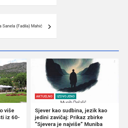
a Sanela (Fadila) Mahić
AKTUELNO
IZDVOJENO
o više
Sjever kao sudbina, jezik kao
ti iz 60-
jedini zavičaj: Prikaz zbirke
“Sjevera je najviše” Muniba