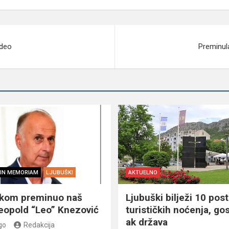
ideo
Preminul
IN MEMORIAM
LJUBUŠKI
AKTUELNO
škom preminuo naš
Ljubuški bilježi 10 post
eopold “Leo” Knezović
turističkih noćenja, gos
ak država
go
Redakcija