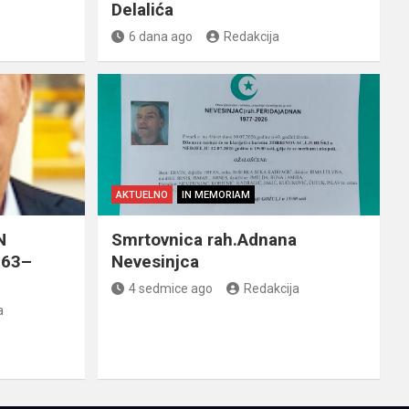
Delalića
6 dana ago
Redakcija
AKTUELNO
IN MEMORIAM
N
Smrtovnica rah.Adnana
963–
Nevesinjca
4 sedmice ago
Redakcija
a