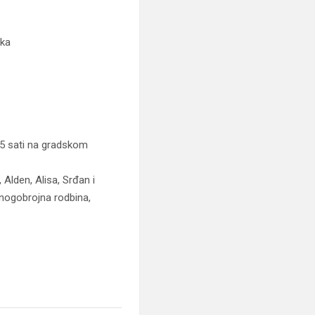
tka
45 sati na gradskom
 Alden, Alisa, Srđan i
nogobrojna rodbina,