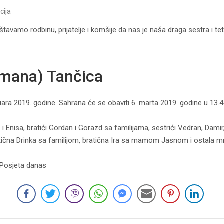
cija
avamo rodbinu, prijatelje i komšije da nas je naša draga sestra i te
jmana) Tančica
uara 2019. godine. Sahrana će se obaviti 6. marta 2019. godine u 13.
 Enisa, bratići Gordan i Gorazd sa familijama, sestrići Vedran, Damir,
tična Drinka sa familijom, bratična Ira sa mamom Jasnom i ostala m
 Posjeta danas