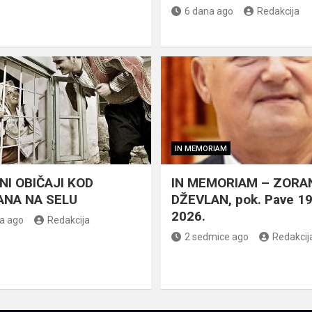
6 dana ago
Redakcija
IN MEMORIAM
NI OBIČAJI KOD
IN MEMORIAM – ZORA
NA NA SELU
DŽEVLAN, pok. Pave 1
2026.
a ago
Redakcija
2 sedmice ago
Redakcij