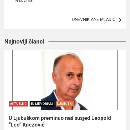
fesovima
DNEVNIK ANE MLADIĆ
Najnoviji članci
AKTUELNO
IN MEMORIAM
LJUBUŠKI
U Ljubuškom preminuo naš susjed Leopold
“Leo” Knezović