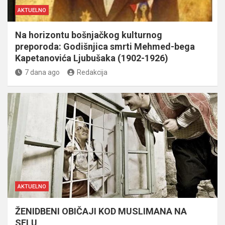
AKTUELNO
Na horizontu bošnjačkog kulturnog
preporoda: Godišnjica smrti Mehmed-bega
Kapetanovića Ljubušaka (1902-1926)
7 dana ago
Redakcija
AKTUELNO
ŽENIDBENI OBIČAJI KOD MUSLIMANA NA
SELU