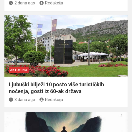
2 dana ago
Redakcija
AKTUELNO
Ljubuški bilježi 10 posto više turističkih
noćenja, gosti iz 60-ak država
3 dana ago
Redakcija