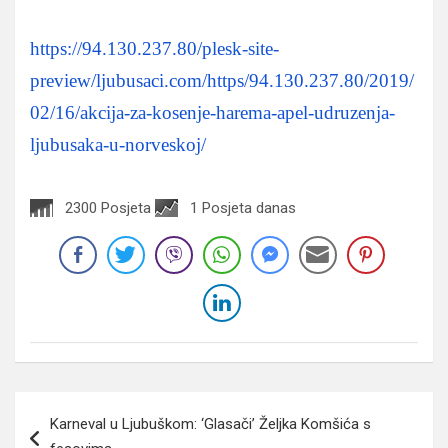
https://94.130.237.80/plesk-site-
preview/ljubusaci.com/https/94.130.237.80/2019/
02/16/akcija-za-kosenje-harema-apel-udruzenja-
ljubusaka-u-norveskoj/
2300 Posjeta
1 Posjeta danas
Navigacija
Karneval u Ljubuškom: ‘Glasači’ Željka Komšića s
članaka