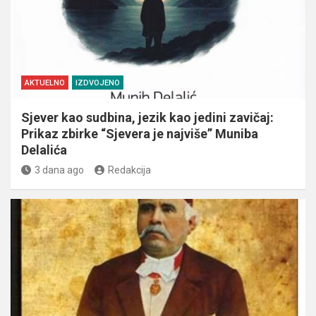
AKTUELNO
IZDVOJENO
Sjever kao sudbina, jezik kao jedini zavičaj:
Prikaz zbirke “Sjevera je najviše” Muniba
Delalića
3 dana ago
Redakcija