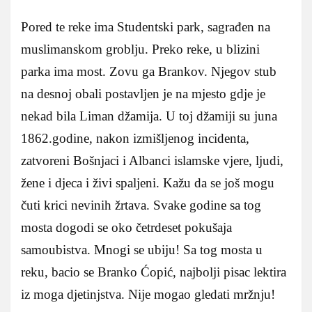
Pored te reke ima Studentski park, sagrađen na
muslimanskom groblju. Preko reke, u blizini
parka ima most. Zovu ga Brankov. Njegov stub
na desnoj obali postavljen je na mjesto gdje je
nekad bila Liman džamija. U toj džamiji su juna
1862.godine, nakon izmišljenog incidenta,
zatvoreni Bošnjaci i Albanci islamske vjere, ljudi,
žene i djeca i živi spaljeni. Kažu da se još mogu
čuti krici nevinih žrtava. Svake godine sa tog
mosta dogodi se oko četrdeset pokušaja
samoubistva. Mnogi se ubiju! Sa tog mosta u
reku, bacio se Branko Ćopić, najbolji pisac lektira
iz moga djetinjstva. Nije mogao gledati mržnju!