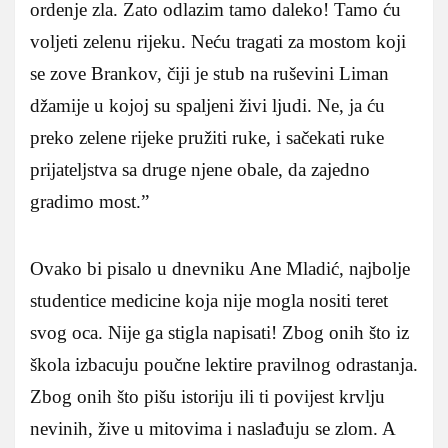
ordenje zla. Zato odlazim tamo daleko! Tamo ću
voljeti zelenu rijeku. Neću tragati za mostom koji
se zove Brankov, čiji je stub na ruševini Liman
džamije u kojoj su spaljeni živi ljudi. Ne, ja ću
preko zelene rijeke pružiti ruke, i sačekati ruke
prijateljstva sa druge njene obale, da zajedno
gradimo most.”
Ovako bi pisalo u dnevniku Ane Mladić, najbolje
studentice medicine koja nije mogla nositi teret
svog oca. Nije ga stigla napisati! Zbog onih što iz
škola izbacuju poučne lektire pravilnog odrastanja.
Zbog onih što pišu istoriju ili ti povijest krvlju
nevinih, žive u mitovima i naslađuju se zlom. A