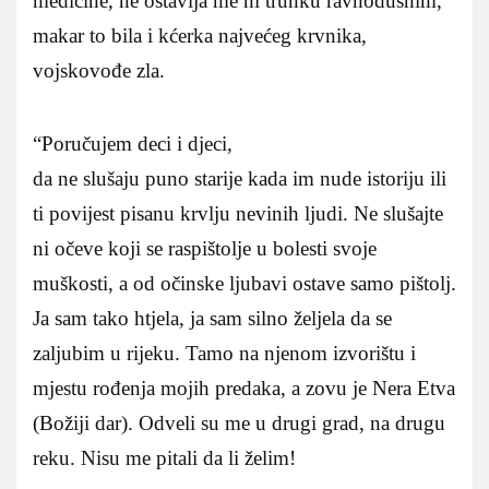
medicine, ne ostavlja me ni trunku ravnodušnim,
makar to bila i kćerka najvećeg krvnika,
vojskovođe zla.
“Poručujem deci i djeci,
da ne slušaju puno starije kada im nude istoriju ili
ti povijest pisanu krvlju nevinih ljudi. Ne slušajte
ni očeve koji se raspištolje u bolesti svoje
muškosti, a od očinske ljubavi ostave samo pištolj.
Ja sam tako htjela, ja sam silno željela da se
zaljubim u rijeku. Tamo na njenom izvorištu i
mjestu rođenja mojih predaka, a zovu je Nera Etva
(Božiji dar). Odveli su me u drugi grad, na drugu
reku. Nisu me pitali da li želim!