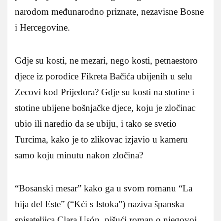
narodom međunarodno priznate, nezavisne Bosne
i Hercegovine.
Gdje su kosti, ne mezari, nego kosti, petnaestoro
djece iz porodice Fikreta Bačića ubijenih u selu
Zecovi kod Prijedora? Gdje su kosti na stotine i
stotine ubijene bošnjačke djece, koju je zločinac
ubio ili naredio da se ubiju, i tako se svetio
Turcima, kako je to zlikovac izjavio u kameru
samo koju minutu nakon zločina?
“Bosanski mesar” kako ga u svom romanu “La
hija del Este” (“Kći s Istoka”) naziva španska
spisateljica Clara Usón, pišući roman o njegovoj