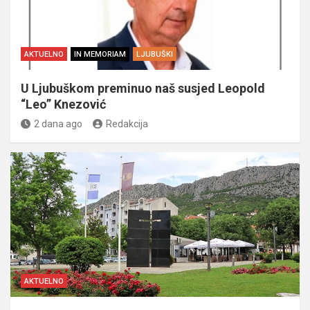
AKTUELNO
IN MEMORIAM
LJUBUŠKI
U Ljubuškom preminuo naš susjed Leopold
“Leo” Knezović
2 dana ago
Redakcija
AKTUELNO