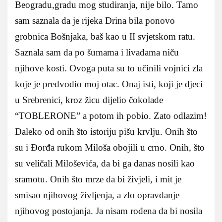
Beogradu,gradu mog studiranja, nije bilo. Tamo
sam saznala da je rijeka Drina bila ponovo
grobnica Bošnjaka, baš kao u II svjetskom ratu.
Saznala sam da po šumama i livadama niču
njihove kosti. Ovoga puta su to učinili vojnici zla
koje je predvodio moj otac. Onaj isti, koji je djeci
u Srebrenici, kroz žicu dijelio čokolade
“TOBLERONE” a potom ih pobio. Zato odlazim!
Daleko od onih što istoriju pišu krvlju. Onih što
su i Đorđa rukom Miloša obojili u crno. Onih, što
su veličali Miloševića, da bi ga danas nosili kao
sramotu. Onih što mrze da bi živjeli, i mit je
smisao njihovog življenja, a zlo opravdanje
njihovog postojanja. Ja nisam rođena da bi nosila