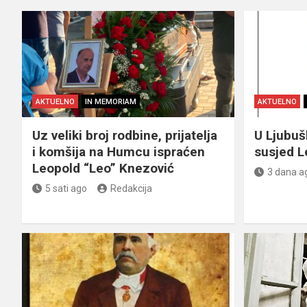
AKTUELNO
IN MEMORIAM
AKTUELNO
Uz veliki broj rodbine, prijatelja
U Ljubu
i komšija na Humcu ispraćen
susjed L
Leopold “Leo” Knezović
3 dana a
5 sati ago
Redakcija