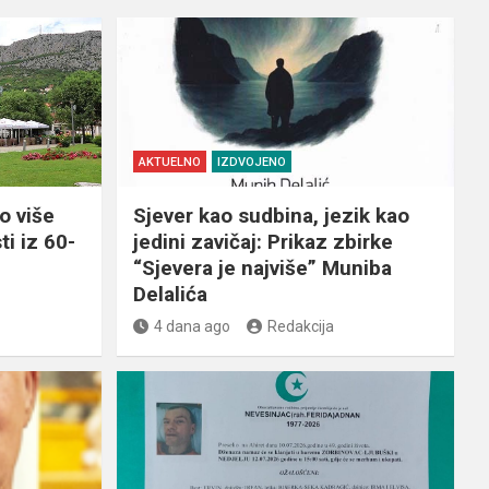
AKTUELNO
IZDVOJENO
o više
Sjever kao sudbina, jezik kao
ti iz 60-
jedini zavičaj: Prikaz zbirke
“Sjevera je najviše” Muniba
Delalića
4 dana ago
Redakcija