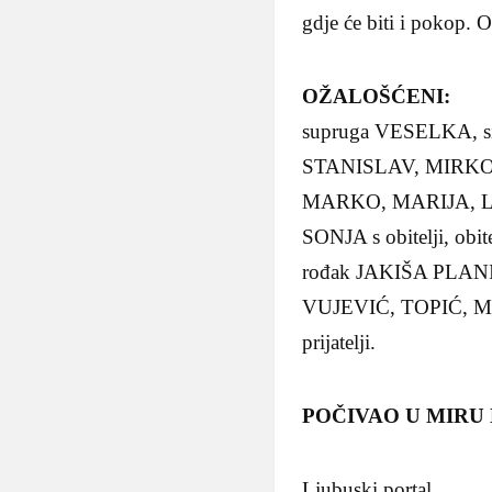
gdje će biti i pokop. O
OŽALOŠĆENI:
supruga VESELKA, si
STANISLAV, MIRKO 
MARKO, MARIJA, LUC
SONJA s obitelji, obi
rođak JAKIŠA PLANI
VUJEVIĆ, TOPIĆ, MA
prijatelji.
POČIVAO U MIRU
Ljubuski portal