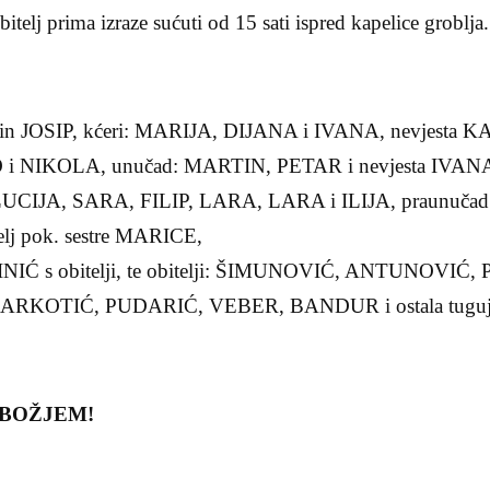
bitelj prima izraze sućuti od 15 sati ispred kapelice groblja.
n JOSIP, kćeri: MARIJA, DIJANA i IVANA, nevjesta K
i NIKOLA, unučad: MARTIN, PETAR i nevjesta IVA
IJA, SARA, FILIP, LARA, LARA i ILIJA, praunučad:
telj pok. sestre MARICE,
NIĆ s obitelji, te obitelji: ŠIMUNOVIĆ, ANTUNOVI
RKOTIĆ, PUDARIĆ, VEBER, BANDUR i ostala tugujuć
 BOŽJEM!