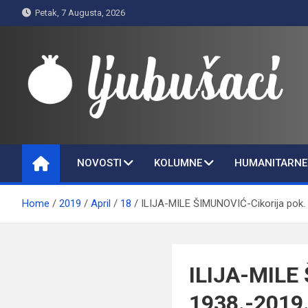
Skip
Petak, 7 Augusta, 2026
to
content
Ljubušaci
Svom voljenom gradu
NOVOSTI
KOLUMNE
HUMANITARNE 
Home
2019
April
18
ILIJA-MILE ŠIMUNOVIĆ-Cikorija pok.
ILIJA-MILE
1938.-2019