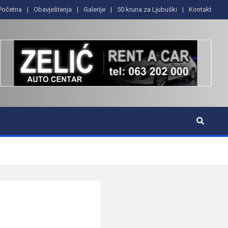
Početna
Obavještenja
Galerije
50 kruna za Ljubuški
Kontakt