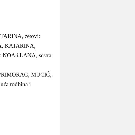
ATARINA, zetovi:
NA, KATARINA,
 NOA i LANA, sestra
Ć, PRIMORAC, MUCIĆ,
a rodbina i