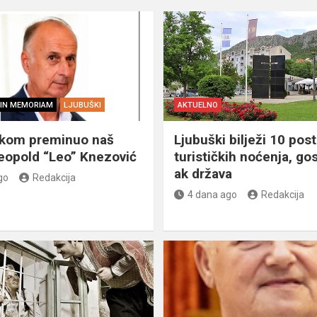
IN MEMORIAM
LJUBUŠKI
AKTUELNO
škom preminuo naš
Ljubuški bilježi 10 post
eopold “Leo” Knezović
turističkih noćenja, gos
ak država
go
Redakcija
4 dana ago
Redakcija