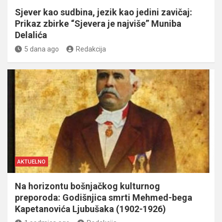
Sjever kao sudbina, jezik kao jedini zavičaj:
Prikaz zbirke “Sjevera je najviše” Muniba
Delalića
5 dana ago
Redakcija
AKTUELNO
Na horizontu bošnjačkog kulturnog
preporoda: Godišnjica smrti Mehmed-bega
Kapetanovića Ljubušaka (1902-1926)