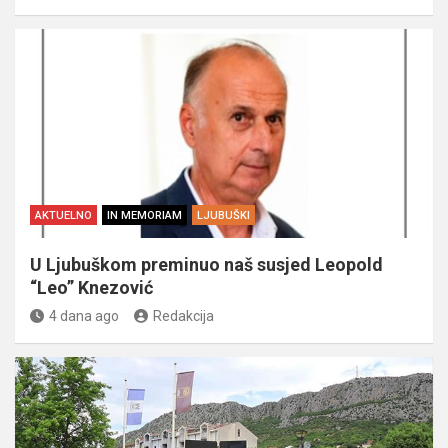
AKTUELNO
IN MEMORIAM
LJUBUŠKI
U Ljubuškom preminuo naš susjed Leopold
“Leo” Knezović
4 dana ago
Redakcija