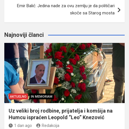
Emir Balić: Jedina nade za ovu zemlju je da političari
skoče sa Starog mosta
Najnoviji članci
AKTUELNO
IN MEMORIAM
Uz veliki broj rodbine, prijatelja i komšija na
Humcu ispraćen Leopold “Leo” Knezović
1 dan ago
Redakcija