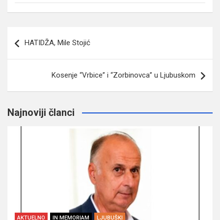
Navigacija
HATIDŽA, Mile Stojić
članaka
Kosenje “Vrbice” i “Zorbinovca” u Ljubuskom
Najnoviji članci
AKTUELNO
IN MEMORIAM
LJUBUŠKI