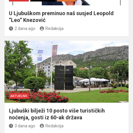
U Ljubuškom preminuo naš susjed Leopold
“Leo” Knezović
2 dana ago
Redakcija
AKTUELNO
Ljubuški bilježi 10 posto više turističkih
noćenja, gosti iz 60-ak država
3 dana ago
Redakcija