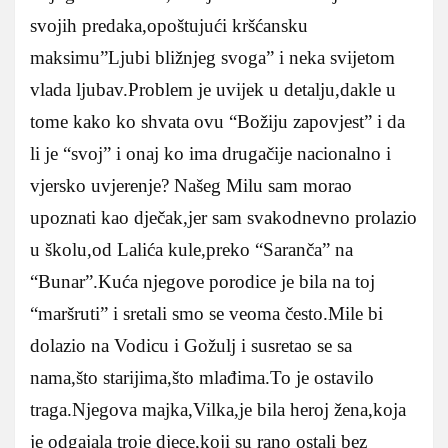
svojih predaka,opoštujući kršćansku
maksimu”Ljubi bližnjeg svoga” i neka svijetom
vlada ljubav.Problem je uvijek u detalju,dakle u
tome kako ko shvata ovu “Božiju zapovjest” i da
li je “svoj” i onaj ko ima drugačije nacionalno i
vjersko uvjerenje? Našeg Milu sam morao
upoznati kao dječak,jer sam svakodnevno prolazio
u školu,od Lalića kule,preko “Saranča” na
“Bunar”.Kuća njegove porodice je bila na toj
“maršruti” i sretali smo se veoma često.Mile bi
dolazio na Vodicu i Gožulj i susretao se sa
nama,što starijima,što mlađima.To je ostavilo
traga.Njegova majka,Vilka,je bila heroj žena,koja
je odgajala troje djece,koji su rano ostali bez