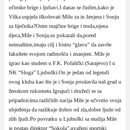
očinske brige i ljubavi.I danas se čudim,kako je
Vilka uspjela iškolovati Milu za in ženjera i Sonju
za liječnika?Osim majčine brige i truda,njena
djeca,Mile i Sonja,su pokazali da,pored
neimaštine,imaju cilj i bistru “glavu” da završe
fakultete svojom radinošću i znanjem. Mile je
igrao kao student u F.K. Pofalički (Sarajevo) I u
NK “Sloga” Ljubuški.On je jedan od legendi
ovog kluba kao što je i Sonja proslavila naš grad u
ženskom rukometu.Igrajući i družeći se sa
pripadnicima različitih nacija Mile je učvrstio svoja
ubjeđenja da razlikuje dobro od zla,dobre ljude od
zlih ljudi.Po povratku u Ljubuški sa studija Mile
je postao direktor “Sokola”,uvaženi sportski