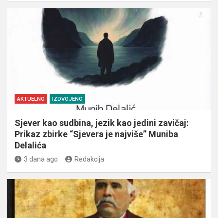
AKTUELNO
IZDVOJENO
Sjever kao sudbina, jezik kao jedini zavičaj:
Prikaz zbirke “Sjevera je najviše” Muniba
Delalića
3 dana ago
Redakcija