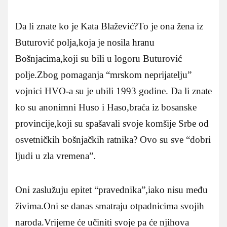
Da li znate ko je Kata Blažević?To je ona žena iz
Buturović polja,koja je nosila hranu
Bošnjacima,koji su bili u logoru Buturović
polje.Zbog pomaganja “mrskom neprijatelju”
vojnici HVO-a su je ubili 1993 godine. Da li znate
ko su anonimni Huso i Haso,braća iz bosanske
provincije,koji su spašavali svoje komšije Srbe od
osvetničkih bošnjačkih ratnika? Ovo su sve “dobri
ljudi u zla vremena”.
Oni zaslužuju epitet “pravednika”,iako nisu među
živima.Oni se danas smatraju otpadnicima svojih
naroda.Vrijeme će učiniti svoje pa će njihova