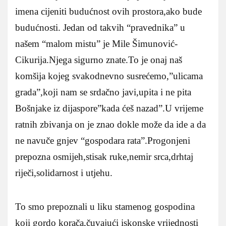
imena cijeniti budućnost ovih prostora,ako bude
budućnosti. Jedan od takvih “pravednika” u
našem “malom mistu” je Mile Šimunović-
Cikurija.Njega sigurno znate.To je onaj naš
komšija kojeg svakodnevno susrećemo,”ulicama
grada”,koji nam se srdačno javi,upita i ne pita
Bošnjake iz dijaspore”kada ćeš nazad”.U vrijeme
ratnih zbivanja on je znao dokle može da ide a da
ne navuče gnjev “gospodara rata”.Progonjeni
prepozna osmijeh,stisak ruke,nemir srca,drhtaj
riječi,solidarnost i utjehu.
To smo prepoznali u liku stamenog gospodina
koji gordo korača,čuvajući iskonske vrijednosti