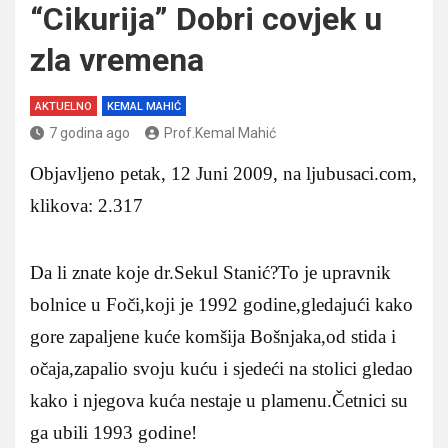
“Cikurija” Dobri covjek u
zla vremena
AKTUELNO
KEMAL MAHIĆ
7 godina ago
Prof.Kemal Mahić
Objavljeno petak, 12 Juni 2009, na ljubusaci.com,
klikova: 2.317
Da li znate koje dr.Sekul Stanić?To je upravnik
bolnice u Foči,koji je 1992 godine,gledajući kako
gore zapaljene kuće komšija Bošnjaka,od stida i
očaja,zapalio svoju kuću i sjedeći na stolici gledao
kako i njegova kuća nestaje u plamenu.Četnici su
ga ubili 1993 godine!