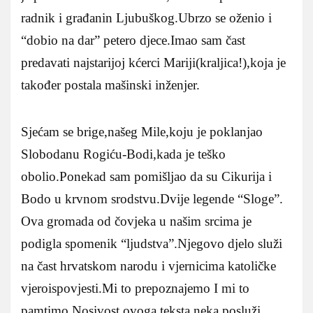
radnik i građanin Ljubuškog.Ubrzo se oženio i
“dobio na dar” petero djece.Imao sam čast
predavati najstarijoj kćerci Mariji(kraljica!),koja je
također postala mašinski inženjer.
Sjećam se brige,našeg Mile,koju je poklanjao
Slobodanu Rogiću-Bodi,kada je teško
obolio.Ponekad sam pomišljao da su Cikurija i
Bodo u krvnom srodstvu.Dvije legende “Sloge”.
Ova gromada od čovjeka u našim srcima je
podigla spomenik “ljudstva”.Njegovo djelo služi
na čast hrvatskom narodu i vjernicima katoličke
vjeroispovjesti.Mi to prepoznajemo I mi to
pamtimo.Nosivost ovoga teksta neka posluži