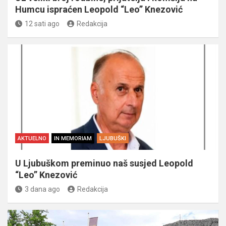
Humcu ispraćen Leopold “Leo” Knezović
12 sati ago
Redakcija
AKTUELNO
IN MEMORIAM
LJUBUŠKI
U Ljubuškom preminuo naš susjed Leopold
“Leo” Knezović
3 dana ago
Redakcija