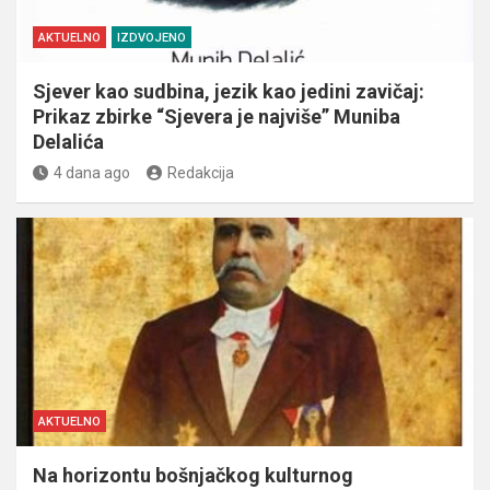
AKTUELNO
IZDVOJENO
Sjever kao sudbina, jezik kao jedini zavičaj:
Prikaz zbirke “Sjevera je najviše” Muniba
Delalića
4 dana ago
Redakcija
AKTUELNO
Na horizontu bošnjačkog kulturnog