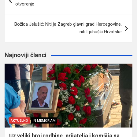
članaka
otvorenje
Božica Jelušić: Niti je Zagreb glavni grad Hercegovine,
niti Ljubuški Hrvatske
Najnoviji članci
AKTUELNO
IN MEMORIAM
Uz veliki broj rodbine, prijatelja i komšija na