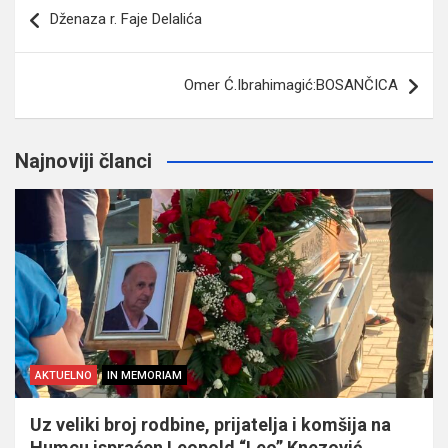
Navigacija
Dženaza r. Faje Delalića
članaka
Omer Ć.Ibrahimagić:BOSANČICA
Najnoviji članci
AKTUELNO
IN MEMORIAM
Uz veliki broj rodbine, prijatelja i komšija na
Humcu ispraćen Leopold “Leo” Knezović