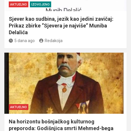
AKTUELNO
IZDVOJENO
Sjever kao sudbina, jezik kao jedini zavičaj:
Prikaz zbirke “Sjevera je najviše” Muniba
Delalića
5 dana ago
Redakcija
AKTUELNO
Na horizontu bošnjačkog kulturnog
preporoda: Godišnjica smrti Mehmed-bega