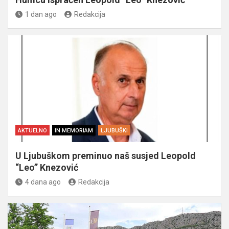
1 dan ago
Redakcija
AKTUELNO
IN MEMORIAM
LJUBUŠKI
U Ljubuškom preminuo naš susjed Leopold
“Leo” Knezović
4 dana ago
Redakcija