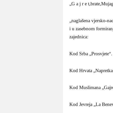
„G a j r e t,brate,Muja
„naglašena vjersko-nac
i u zasebnom formiranj
zajednica:
Kod Srba „Prosvjete“.
Kod Hrvata „Napretka
Kod Muslimana „Gajret
Kod Jevreja „La Bene