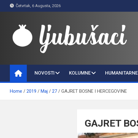
Skip
Četvrtak, 6 Augusta, 2026
to
content
Ljubušaci
Svom voljenom gradu
NOVOSTI
KOLUMNE
HUMANITARNE 
Home
2019
Maj
27
GAJRET BOSNE I HERCEGOVINE
GAJRET BO