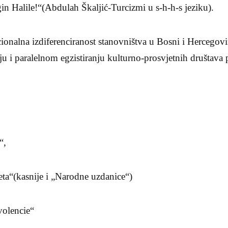
gin Halile!“(Abdulah Škaljić-Turcizmi u s-h-h-s jeziku).
ionalna izdiferenciranost stanovništva u Bosni i Hercegovin
u i paralelnom egzistiranju kulturno-prosvjetnih društava 
“,
a“(kasnije i „Narodne uzdanice“)
volencie“