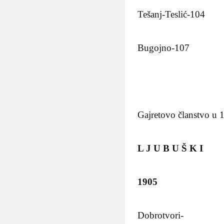
Tešanj-Teslić-104
Bugojno-107
Gajretovo članstvo u
L J U B U Š K I
1905
Dobrotvori-