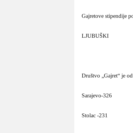
Gajretove stipendije p
LJUBUŠKI
Društvo „Gajret“ je o
Sarajevo-326
Stolac -231