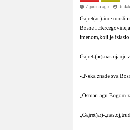
7 godina ago
Redak
Gajret(ar.)-ime muslim
Bosne i Hercegovine,a
imenom,koji je izlazi
Gajret-(ar)-nastojanje
-„Neka znade sva Bosna
„Osman-agu Bogom zakl
„Gajret(ar)-„nastoj,tru