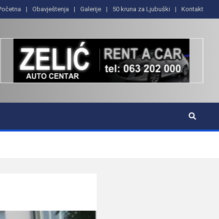
Početna
Obavještenja
Galerije
50 kruna za Ljubuški
Kontakt