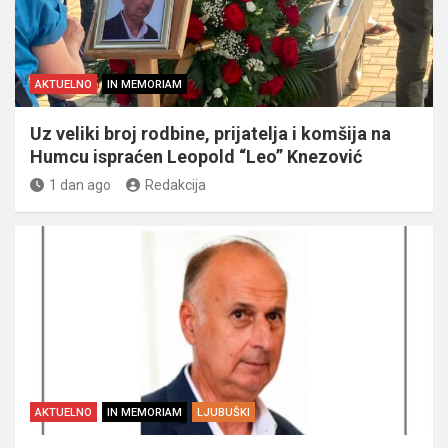
AKTUELNO
IN MEMORIAM
Uz veliki broj rodbine, prijatelja i komšija na
Humcu ispraćen Leopold “Leo” Knezović
1 dan ago
Redakcija
AKTUELNO
IN MEMORIAM
LJUBUŠKI