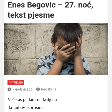
Enes Begovic – 27. noć,
tekst pjesme
AKTUELNO
7 godina ago
Redakcija
Večeras padam na koljena
da ljubav isprosim