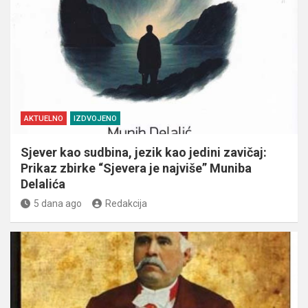
AKTUELNO
IZDVOJENO
Sjever kao sudbina, jezik kao jedini zavičaj:
Prikaz zbirke “Sjevera je najviše” Muniba
Delalića
5 dana ago
Redakcija