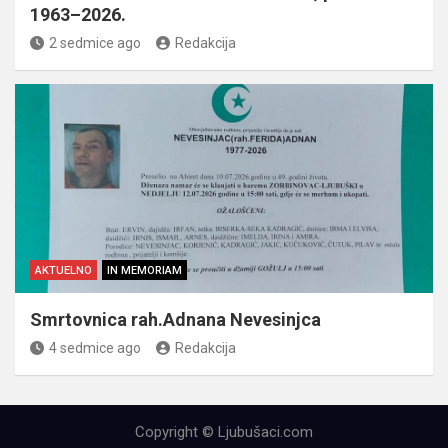
1963–2026.
2 sedmice ago
Redakcija
AKTUELNO
IN MEMORIAM
Smrtovnica rah.Adnana Nevesinjca
4 sedmice ago
Redakcija
Copyright © Ljubušaci.com