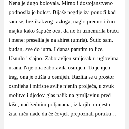
Nena je dugo bolovala. Mirno i dostojanstveno
podnosila je bolest. Bijaše negdje iza ponoći kad
sam se, bez ikakvog razloga, naglo prenuo i čuo
majku kako šapuće ocu, da ne bi uznemirila braću
i mene: preselila je na ahiret (umrla). Šutio sam,
budan, sve do jutra. I danas pamtim to lice.
Usnulo i sjajno. Zaboravljen smiješak u uglovima
usana. Nije ona zaboravila osmijeh. To je njen
trag, ona je otišla u osmijeh. Razlila se u prostor
osmijeha i mirisne avlije njenih proljeća, u zvuk
molitve i djedov glas nalik na grmljavinu pred
kišu, nad žednim poljanama, iz kojih, umjesto
žita, niču nade da će čovjek prepoznati poruku…