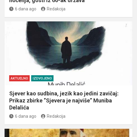
noćenja, gosti iz 60-ak država
6 dana ago
Redakcija
AKTUELNO
IZDVOJENO
Sjever kao sudbina, jezik kao jedini zavičaj:
Prikaz zbirke “Sjevera je najviše” Muniba
Delalića
6 dana ago
Redakcija