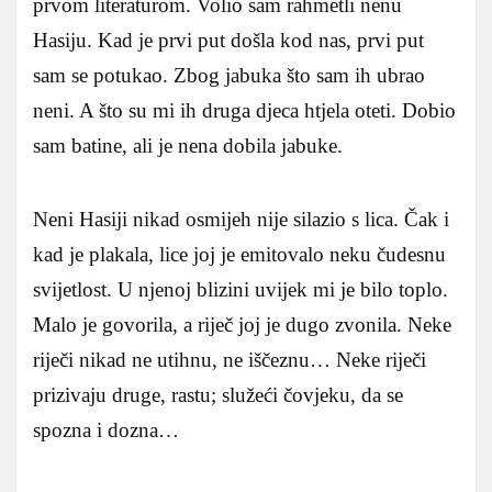
prvom literaturom. Volio sam rahmetli nenu
Hasiju. Kad je prvi put došla kod nas, prvi put
sam se potukao. Zbog jabuka što sam ih ubrao
neni. A što su mi ih druga djeca htjela oteti. Dobio
sam batine, ali je nena dobila jabuke.
Neni Hasiji nikad osmijeh nije silazio s lica. Čak i
kad je plakala, lice joj je emitovalo neku čudesnu
svijetlost. U njenoj blizini uvijek mi je bilo toplo.
Malo je govorila, a riječ joj je dugo zvonila. Neke
riječi nikad ne utihnu, ne iščeznu… Neke riječi
prizivaju druge, rastu; služeći čovjeku, da se
spozna i dozna…