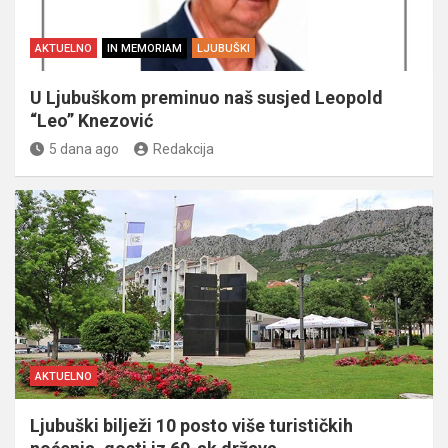
AKTUELNO
IN MEMORIAM
LJUBUŠKI
U Ljubuškom preminuo naš susjed Leopold
“Leo” Knezović
5 dana ago
Redakcija
AKTUELNO
Ljubuški bilježi 10 posto više turističkih