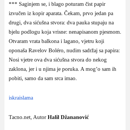
*** Saginjem se, i blago poturam čist papir
izvučen iz kopir aparata. Čekam, prvo jedan pa
drugi, dva sićušna stvora: dva pauka stupaju na
bjelu podlogu koja vrisne: nenapisanom pjesmom.
Otvaram vrata balkona i lagano, vjetru koji
oponaša Ravelov Boléro, nudim sadržaj sa papira:
Nosi vjetre ova dva sićušna stvora do nekog
zaklona, jer i u njima je poruka. A mog’o sam ih
pobiti, samo da sam srca imao.
iskraislama
Tacno.net, Autor
Halil Džananović