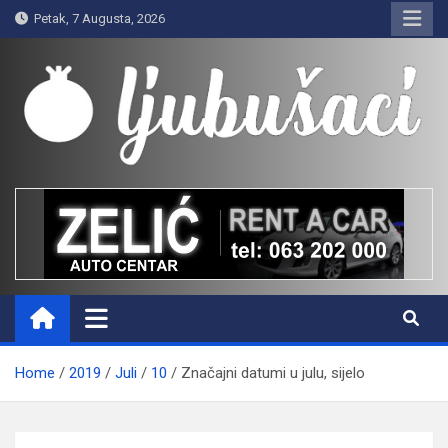
Skip
Petak, 7 Augusta, 2026
to
content
Ljubušaci
Svom voljenom gradu
Home
2019
Juli
10
Značajni datumi u julu, sijelo