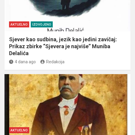
AKTUELNO
IZDVOJENO
Sjever kao sudbina, jezik kao jedini zavičaj:
Prikaz zbirke “Sjevera je najviše” Muniba
Delalića
4 dana ago
Redakcija
AKTUELNO