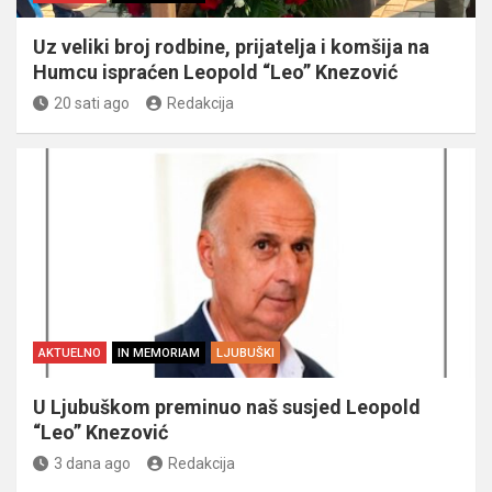
Uz veliki broj rodbine, prijatelja i komšija na
Humcu ispraćen Leopold “Leo” Knezović
20 sati ago
Redakcija
AKTUELNO
IN MEMORIAM
LJUBUŠKI
U Ljubuškom preminuo naš susjed Leopold
“Leo” Knezović
3 dana ago
Redakcija