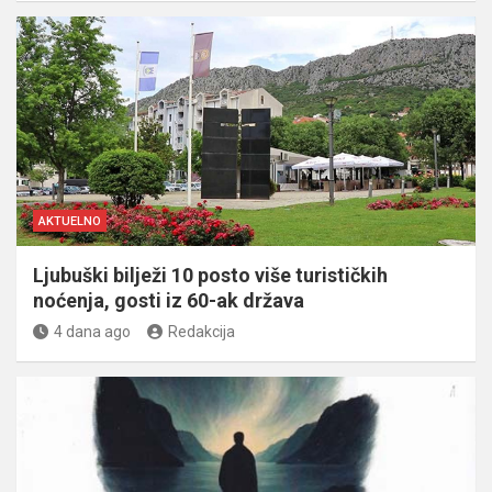
AKTUELNO
Ljubuški bilježi 10 posto više turističkih
noćenja, gosti iz 60-ak država
4 dana ago
Redakcija