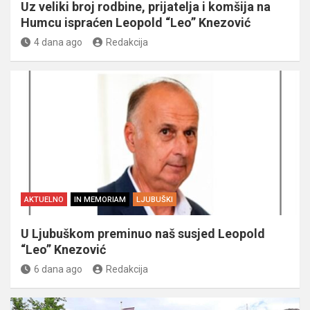
Uz veliki broj rodbine, prijatelja i komšija na
Humcu ispraćen Leopold “Leo” Knezović
4 dana ago
Redakcija
AKTUELNO
IN MEMORIAM
LJUBUŠKI
U Ljubuškom preminuo naš susjed Leopold
“Leo” Knezović
6 dana ago
Redakcija