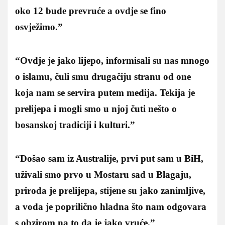
oko 12 bude prevruće a ovdje se fino
osvježimo.”
“Ovdje je jako lijepo, informisali su nas mnogo
o islamu, čuli smu drugačiju stranu od one
koja nam se servira putem medija. Tekija je
prelijepa i mogli smo u njoj čuti nešto o
bosanskoj tradiciji i kulturi.”
“Došao sam iz Australije, prvi put sam u BiH,
uživali smo prvo u Mostaru sad u Blagaju,
priroda je prelijepa, stijene su jako zanimljive,
a voda je poprilično hladna što nam odgovara
s obzirom na to da je jako vruće.”