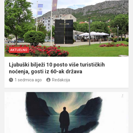
AKTUELNO
Ljubuški bilježi 10 posto više turističkih
noćenja, gosti iz 60-ak država
1 sedmica ago
Redakcija