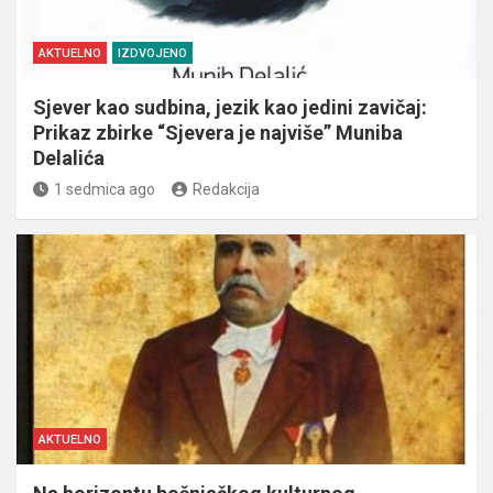
AKTUELNO
IZDVOJENO
Sjever kao sudbina, jezik kao jedini zavičaj:
Prikaz zbirke “Sjevera je najviše” Muniba
Delalića
1 sedmica ago
Redakcija
AKTUELNO