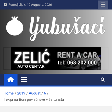
Skip
Ponedjeljak, 10 Augusta, 2026
to
content
Ljubušaci
Svom voljenom gradu
Home
2019
August
6
Tekija na Buni privlači sve više turista