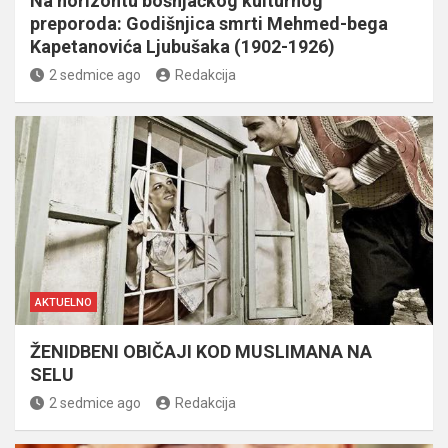
Na horizontu bošnjačkog kulturnog
preporoda: Godišnjica smrti Mehmed-bega
Kapetanovića Ljubušaka (1902-1926)
2 sedmice ago
Redakcija
AKTUELNO
ŽENIDBENI OBIČAJI KOD MUSLIMANA NA
SELU
2 sedmice ago
Redakcija