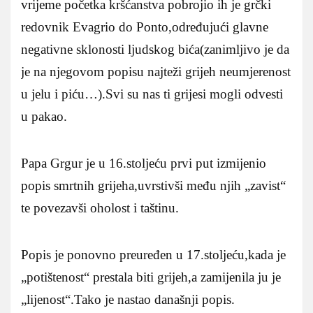
vrijeme početka kršćanstva pobrojio ih je grčki
redovnik Evagrio do Ponto,određujući glavne
negativne sklonosti ljudskog bića(zanimljivo je da
je na njegovom popisu najteži grijeh neumjerenost
u jelu i piću…).Svi su nas ti grijesi mogli odvesti
u pakao.
Papa Grgur je u 16.stoljeću prvi put izmijenio
popis smrtnih grijeha,uvrstivši među njih „zavist“
te povezavši oholost i taštinu.
Popis je ponovno preuređen u 17.stoljeću,kada je
„potištenost“ prestala biti grijeh,a zamijenila ju je
„lijenost“.Tako je nastao današnji popis.