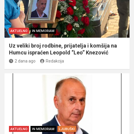
AKTUELNO
IN MEMORIAM
Uz veliki broj rodbine, prijatelja i komšija na
Humcu ispraćen Leopold “Leo” Knezović
2 dana ago
Redakcija
AKTUELNO
IN MEMORIAM
LJUBUŠKI