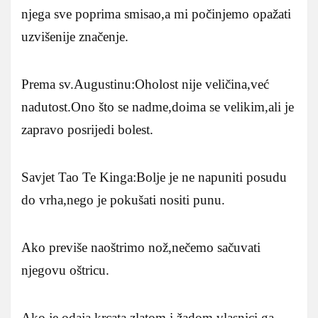
njega sve poprima smisao,a mi počinjemo opažati
uzvišenije značenje.
Prema sv.Augustinu:Oholost nije veličina,već
nadutost.Ono što se nadme,doima se velikim,ali je
zapravo posrijedi bolest.
Savjet Tao Te Kinga:Bolje je ne napuniti posudu
do vrha,nego je pokušati nositi punu.
Ako previše naoštrimo nož,nečemo sačuvati
njegovu oštricu.
Ako je odaja krcata zlatom i žadom,vlasnici ga