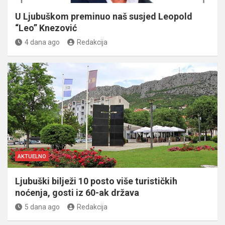
U Ljubuškom preminuo naš susjed Leopold
“Leo” Knezović
4 dana ago
Redakcija
AKTUELNO
Ljubuški bilježi 10 posto više turističkih
noćenja, gosti iz 60-ak država
5 dana ago
Redakcija