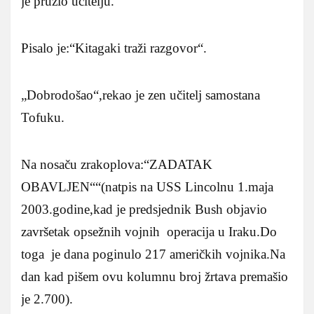
je pružio učitelju.
Pisalo je:“Kitagaki traži razgovor“.
„Dobrodošao“,rekao je zen učitelj samostana
Tofuku.
Na nosaču zrakoplova:“ZADATAK
OBAVLJEN““(natpis na USS Lincolnu 1.maja
2003.godine,kad je predsjednik Bush objavio
završetak opsežnih vojnih operacija u Iraku.Do
toga je dana poginulo 217 američkih vojnika.Na
dan kad pišem ovu kolumnu broj žrtava premašio
je 2.700).