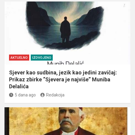
AKTUELNO
IZDVOJENO
Sjever kao sudbina, jezik kao jedini zavičaj:
Prikaz zbirke “Sjevera je najviše” Muniba
Delalića
5 dana ago
Redakcija