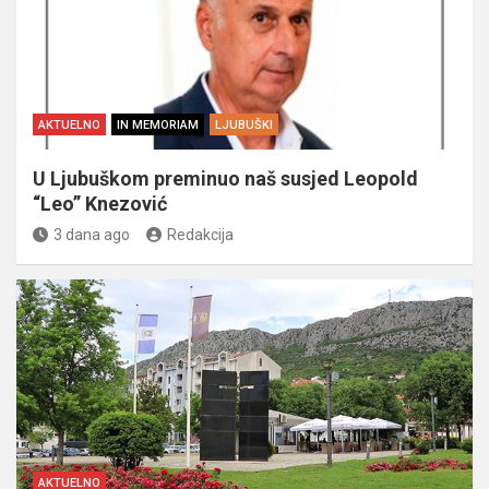
AKTUELNO
IN MEMORIAM
LJUBUŠKI
U Ljubuškom preminuo naš susjed Leopold
“Leo” Knezović
3 dana ago
Redakcija
AKTUELNO