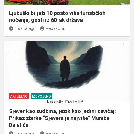
Ljubuški bilježi 10 posto više turističkih
noćenja, gosti iz 60-ak država
4 dana ago
Redakcija
AKTUELNO
IZDVOJENO
Sjever kao sudbina, jezik kao jedini zavičaj:
Prikaz zbirke “Sjevera je najviše” Muniba
Delalića
4 dana ago
Redakcija