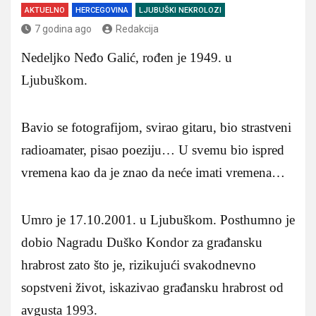
AKTUELNO
HERCEGOVINA
LJUBUŠKI NEKROLOZI
7 godina ago
Redakcija
Nedeljko Neđo Galić, rođen je 1949. u
Ljubuškom.
Bavio se fotografijom, svirao gitaru, bio strastveni
radioamater, pisao poeziju… U svemu bio ispred
vremena kao da je znao da neće imati vremena…
Umro je 17.10.2001. u Ljubuškom. Posthumno je
dobio Nagradu Duško Kondor za građansku
hrabrost zato što je, rizikujući svakodnevno
sopstveni život, iskazivao građansku hrabrost od
avgusta 1993.