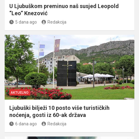
U Ljubuškom preminuo naš susjed Leopold
“Leo” Knezović
5 dana ago
Redakcija
AKTUELNO
Ljubuški bilježi 10 posto više turističkih
noćenja, gosti iz 60-ak država
6 dana ago
Redakcija