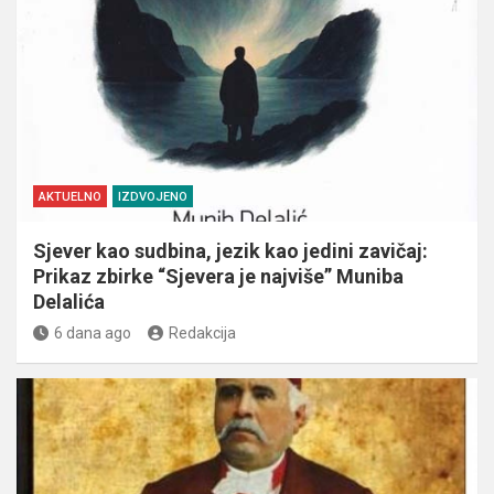
AKTUELNO
IZDVOJENO
Sjever kao sudbina, jezik kao jedini zavičaj:
Prikaz zbirke “Sjevera je najviše” Muniba
Delalića
6 dana ago
Redakcija