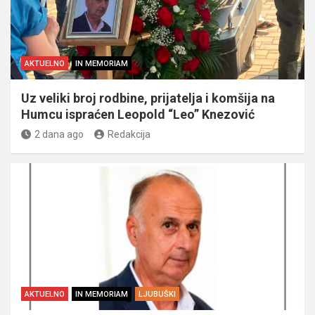
AKTUELNO
IN MEMORIAM
Uz veliki broj rodbine, prijatelja i komšija na
Humcu ispraćen Leopold “Leo” Knezović
2 dana ago
Redakcija
AKTUELNO
IN MEMORIAM
LJUBUŠKI