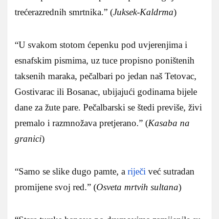
trećerazrednih smrtnika.” (
Juksek-Kaldrma
)
“U svakom stotom ćepenku pod uvjerenjima i
esnafskim pismima, uz tuce propisno poništenih
taksenih maraka, pečalbari po jedan naš Tetovac,
Gostivarac ili Bosanac, ubijajući godinama bijele
dane za žute pare. Pečalbarski se štedi previše, živi
premalo i razmnožava pretjerano.” (
Kasaba na
granici
)
“Samo se slike dugo pamte, a
riječi
već sutradan
promijene svoj red.” (
Osveta mrtvih sultana
)