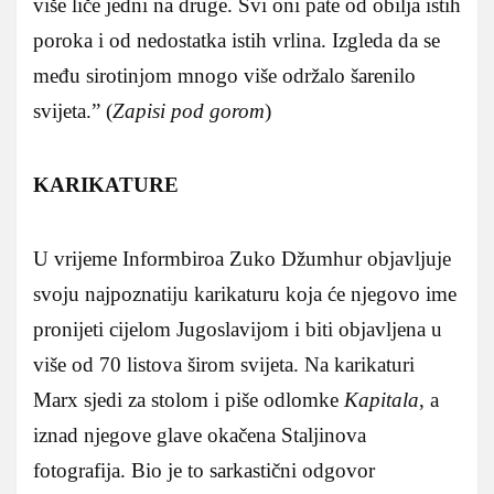
više liče jedni na druge. Svi oni pate od obilja istih
poroka i od nedostatka istih vrlina. Izgleda da se
među sirotinjom mnogo više održalo šarenilo
svijeta.” (
Zapisi pod gorom
)
KARIKATURE
U vrijeme Informbiroa Zuko Džumhur objavljuje
svoju najpoznatiju karikaturu koja će njegovo ime
pronijeti cijelom Jugoslavijom i biti objavljena u
više od 70 listova širom svijeta. Na karikaturi
Marx sjedi za stolom i piše odlomke
Kapitala
, a
iznad njegove glave okačena Staljinova
fotografija. Bio je to sarkastični odgovor