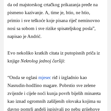
da od majstorskog crtačkog prikazanja pređe na
pismeno kazivanje. A, time je, htio, ne htio,
primio i sve teškoće koje pisana riječ neminovno
nosi sa sobom i sve rizike spisateljskog posla”,
napisao je Andrić.
Evo nekoliko kratkih citata iz putopisnih priča iz
knjige
Nekrolog jednoj čaršiji
:
“Onda se oglasi
mjesec
riđ i izgladnio kao
Nasrudin-hodžino magare. Pobrstio sve zelene
zvijezde i cijele noći kunja povrh bijelih minareta
kao iznad ogromnih zašiljenih olovaka kojima su
davno pomrli anđeli ispisivali po nebu grijehove