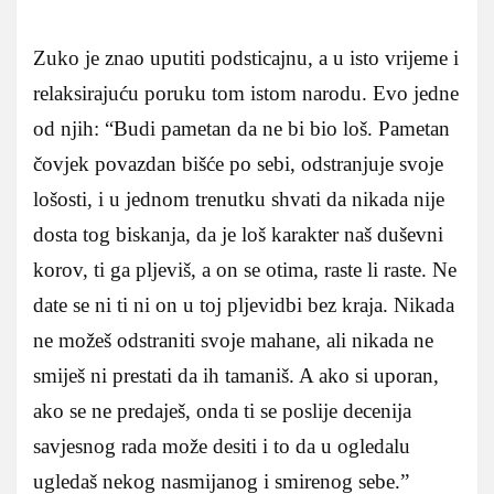
Zuko je znao uputiti podsticajnu, a u isto vrijeme i
relaksirajuću poruku tom istom narodu. Evo jedne
od njih: “Budi pametan da ne bi bio loš. Pametan
čovjek povazdan bišće po sebi, odstranjuje svoje
lošosti, i u jednom trenutku shvati da nikada nije
dosta tog biskanja, da je loš karakter naš duševni
korov, ti ga pljeviš, a on se otima, raste li raste. Ne
date se ni ti ni on u toj pljevidbi bez kraja. Nikada
ne možeš odstraniti svoje mahane, ali nikada ne
smiješ ni prestati da ih tamaniš. A ako si uporan,
ako se ne predaješ, onda ti se poslije decenija
savjesnog rada može desiti i to da u ogledalu
ugledaš nekog nasmijanog i smirenog sebe.”