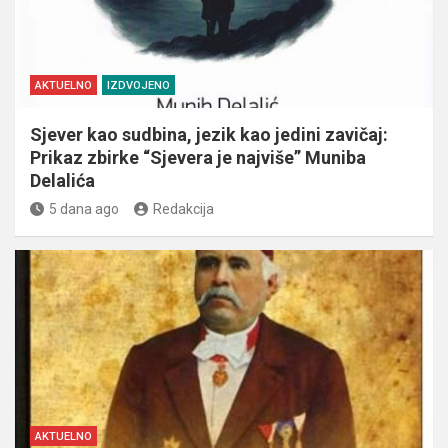
AKTUELNO
IZDVOJENO
Sjever kao sudbina, jezik kao jedini zavičaj:
Prikaz zbirke “Sjevera je najviše” Muniba
Delalića
5 dana ago
Redakcija
AKTUELNO