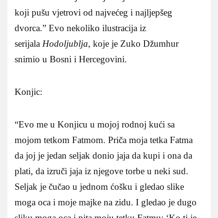
koji pušu vjetrovi od najvećeg i najljepšeg
dvorca.” Evo nekoliko ilustracija iz
serijala
Hodoljublja
, koje je Zuko Džumhur
snimio u Bosni i Hercegovini.
Konjic:
“Evo me u Konjicu u mojoj rodnoj kući sa
mojom tetkom Fatmom. Priča moja tetka Fatma
da joj je jedan seljak donio jaja da kupi i ona da
plati, da izruči jaja iz njegove torbe u neki sud.
Seljak je čučao u jednom ćošku i gledao slike
moga oca i moje majke na zidu. I gledao je dugo
sliku moga oca i pita moju tetku Fatmu: ‘Ko ti je