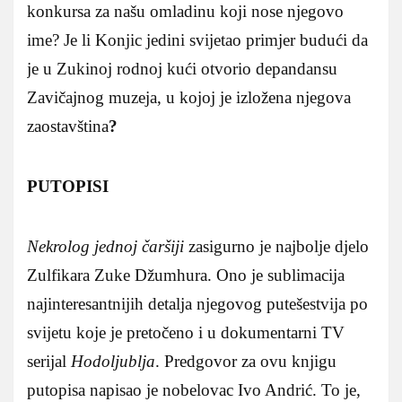
konkursa za našu omladinu koji nose njegovo
ime? Je li Konjic jedini svijetao primjer budući da
je u Zukinoj rodnoj kući otvorio depandansu
Zavičajnog muzeja, u kojoj je izložena njegova
zaostavština
?
PUTOPISI
Nekrolog jednoj čaršiji
zasigurno je najbolje djelo
Zulfikara Zuke Džumhura. Ono je sublimacija
najinteresantnijih detalja njegovog putešestvija po
svijetu koje je pretočeno i u dokumentarni TV
serijal
Hodoljublja
. Predgovor za ovu knjigu
putopisa napisao je nobelovac Ivo Andrić. To je,