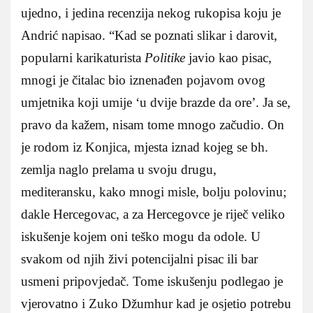
ujedno, i jedina recenzija nekog rukopisa koju je
Andrić napisao. “Kad se poznati slikar i darovit,
popularni karikaturista
Politike
javio kao pisac,
mnogi je čitalac bio iznenađen pojavom ovog
umjetnika koji umije ‘u dvije brazde da ore’. Ja se,
pravo da kažem, nisam tome mnogo začudio. On
je rodom iz Konjica, mjesta iznad kojeg se bh.
zemlja naglo prelama u svoju drugu,
mediteransku, kako mnogi misle, bolju polovinu;
dakle Hercegovac, a za Hercegovce je riječ veliko
iskušenje kojem oni teško mogu da odole. U
svakom od njih živi potencijalni pisac ili bar
usmeni pripovjedač. Tome iskušenju podlegao je
vjerovatno i Zuko Džumhur kad je osjetio potrebu