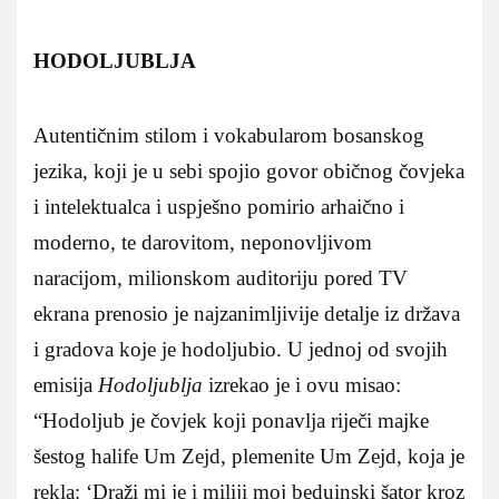
HODOLJUBLJA
Autentičnim stilom i vokabularom bosanskog
jezika, koji je u sebi spojio govor običnog čovjeka
i intelektualca i uspješno pomirio arhaično i
moderno, te darovitom, neponovljivom
naracijom, milionskom auditoriju pored TV
ekrana prenosio je najzanimljivije detalje iz država
i gradova koje je hodoljubio. U jednoj od svojih
emisija
Hodoljublja
izrekao je i ovu misao:
“Hodoljub je čovjek koji ponavlja riječi majke
šestog halife Um Zejd, plemenite Um Zejd, koja je
rekla: ‘Draži mi je i miliji moj beduinski šator kroz