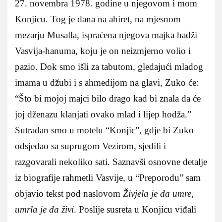
27. novembra 1978. godine u njegovom i mom
Konjicu. Tog je dana na ahiret, na mjesnom
mezarju Musalla
,
ispraćena njegova majka hadži
Vasvija-hanuma, koju je on neizmjerno volio i
pazio. Dok smo išli za tabutom, gledajući mladog
imama u džubi i s ahmedijom na glavi, Zuko će:
“Što bi mojoj majci bilo drago kad bi znala da će
joj dženazu klanjati ovako mlad i lijep hodža.”
Sutradan smo u motelu “Konjic”, gdje bi Zuko
odsjedao sa suprugom Vezirom, sjedili i
razgovarali nekoliko sati. Saznavši osnovne detalje
iz biografije rahmetli Vasvije, u “Preporodu” sam
objavio tekst pod naslovom
Živjela je da umre,
umrla je da živi
. Poslije susreta u Konjicu viđali