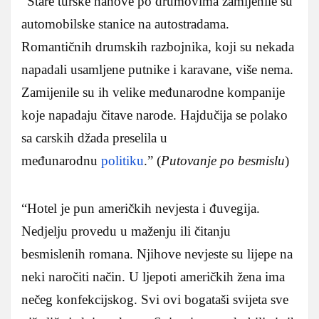
“Stare turske hanove po drumovima zamijenile su
automobilske stanice na autostradama.
Romantičnih drumskih razbojnika, koji su nekada
napadali usamljene putnike i karavane, više nema.
Zamijenile su ih velike međunarodne kompanije
koje napadaju čitave narode. Hajdučija se polako
sa carskih džada preselila u
međunarodnu
politiku
.” (
Putovanje po besmislu
)
“Hotel je pun američkih nevjesta i đuvegija.
Nedjelju provedu u maženju ili čitanju
besmislenih romana. Njihove nevjeste su lijepe na
neki naročiti način. U ljepoti američkih žena ima
nečeg konfekcijskog. Svi ovi bogataši svijeta sve