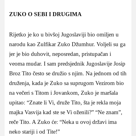
ZUKO O SEBI I DRUGIMA
Rijetko je ko u bivšoj Jugoslaviji bio omiljen u
narodu kao Zulfikar Zuko Džumhur. Voljeli su ga
jer je bio duhovit, neposredan, pristupačan i
veoma mudar. I sam predsjednik Jugoslavije Josip
Broz Tito često se družio s njim. Na jednom od tih
druženja, kada je Zuko sa suprugom Vezirom bio
na večeri s Titom i Jovankom, Zuko je maršala
upitao: “Znate li Vi, druže Tito, šta je rekla moja
majka Vasvija kad ste se Vi oženili?” “Ne znam”,
reče Tito. A Zuko će: “Neka u ovoj državi ima
neko stariji i od Tite!”