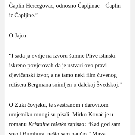
Čaplin Hercegovac, odnosno Čapljinac – Čaplin
iz Čapljine.”
O Jajcu:
“I sada ja ovdje na izvoru šumne Plive istinski
iskreno povjerovah da je ustvari ovo pravi
djevičanski izvor, a ne tamo neki film čuvenog
režisera Bergmana snimljen u dalekoj Švedskoj.”
O Zuki čovjeku, te svestranom i darovitom
umjetniku mnogi su pisali. Mirko Kovač je u
romanu
Kristalne rešetke
zapisao: “Kad god sam
sreo Džumhura, nešto sam naučio.” Mirza