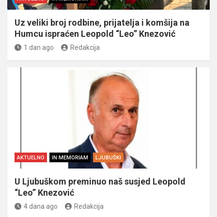
Uz veliki broj rodbine, prijatelja i komšija na
Humcu ispraćen Leopold “Leo” Knezović
1 dan ago
Redakcija
AKTUELNO
IN MEMORIAM
LJUBUŠKI
U Ljubuškom preminuo naš susjed Leopold
“Leo” Knezović
4 dana ago
Redakcija