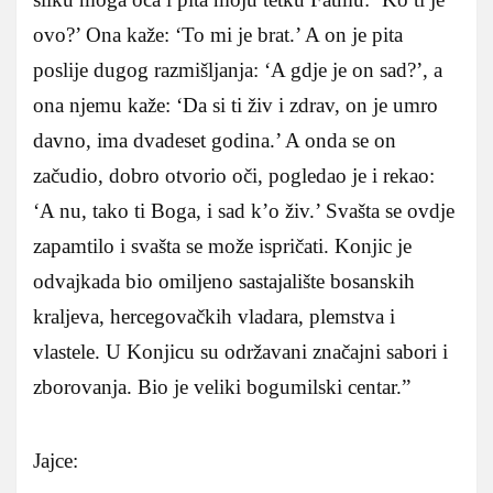
ovo?’ Ona kaže: ‘To mi je brat.’ A on je pita
poslije dugog razmišljanja: ‘A gdje je on sad?’, a
ona njemu kaže: ‘Da si ti živ i zdrav, on je umro
davno, ima dvadeset godina.’ A onda se on
začudio, dobro otvorio oči, pogledao je i rekao:
‘A nu, tako ti Boga, i sad k’o živ.’ Svašta se ovdje
zapamtilo i svašta se može ispričati. Konjic je
odvajkada bio omiljeno sastajalište bosanskih
kraljeva, hercegovačkih vladara, plemstva i
vlastele. U Konjicu su održavani značajni sabori i
zborovanja. Bio je veliki bogumilski centar.”
Jajce: