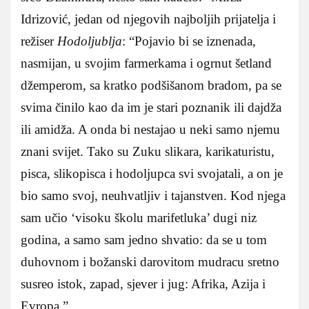
Idrizović, jedan od njegovih najboljih prijatelja i
režiser
Hodoljublja
: “Pojavio bi se iznenada,
nasmijan, u svojim farmerkama i ogrnut šetland
džemperom, sa kratko podšišanom bradom, pa se
svima činilo kao da im je stari poznanik ili dajdža
ili amidža. A onda bi nestajao u neki samo njemu
znani svijet. Tako su Zuku slikara, karikaturistu,
pisca, slikopisca i hodoljupca svi svojatali, a on je
bio samo svoj, neuhvatljiv i tajanstven. Kod njega
sam učio ‘visoku školu marifetluka’ dugi niz
godina, a samo sam jedno shvatio: da se u tom
duhovnom i božanski darovitom mudracu sretno
susreo istok, zapad, sjever i jug: Afrika, Azija i
Evropa.”