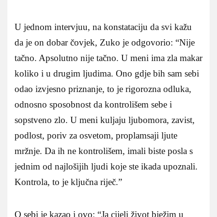
U jednom intervjuu, na konstataciju da svi kažu
da je on dobar čovjek, Zuko je odgovorio: “Nije
tačno. Apsolutno nije tačno. U meni ima zla makar
koliko i u drugim ljudima. Ono gdje bih sam sebi
odao izvjesno priznanje, to je rigorozna odluka,
odnosno sposobnost da kontrolišem sebe i
sopstveno zlo. U meni kuljaju ljubomora, zavist,
podlost, poriv za osvetom, proplamsaji ljute
mržnje. Da ih ne kontrolišem, imali biste posla s
jednim od najlošijih ljudi koje ste ikada upoznali.
Kontrola, to je ključna riječ.”
O sebi je kazao i ovo: “Ja cijeli život bježim u