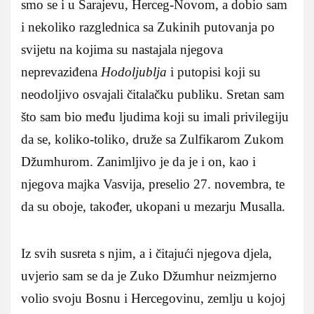
smo se i u Sarajevu, Herceg-Novom, a dobio sam
i nekoliko razglednica sa Zukinih putovanja po
svijetu na kojima su nastajala njegova
neprevaziđena
Hodoljublja
i putopisi koji su
neodoljivo osvajali čitalačku publiku. Sretan sam
što sam bio među ljudima koji su imali privilegiju
da se, koliko-toliko, druže sa Zulfikarom Zukom
Džumhurom. Zanimljivo je da je i on, kao i
njegova majka Vasvija, preselio 27. novembra, te
da su oboje, također, ukopani u mezarju Musalla.
Iz svih susreta s njim, a i čitajući njegova djela,
uvjerio sam se da je Zuko Džumhur neizmjerno
volio svoju Bosnu i Hercegovinu, zemlju u kojoj