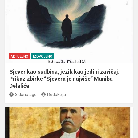
AKTUELNO
IZDVOJENO
Sjever kao sudbina, jezik kao jedini zavičaj:
Prikaz zbirke “Sjevera je najviše” Muniba
Delalića
3 dana ago
Redakcija