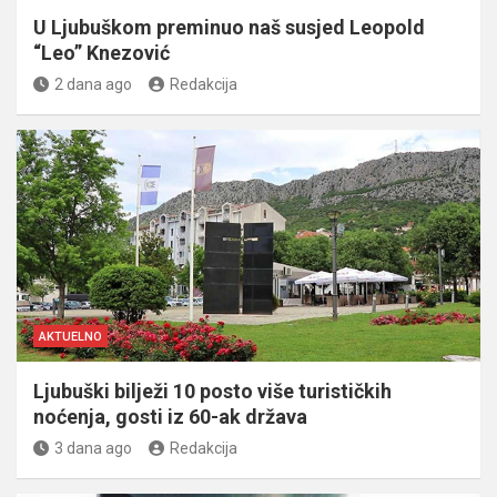
U Ljubuškom preminuo naš susjed Leopold
“Leo” Knezović
2 dana ago
Redakcija
AKTUELNO
Ljubuški bilježi 10 posto više turističkih
noćenja, gosti iz 60-ak država
3 dana ago
Redakcija