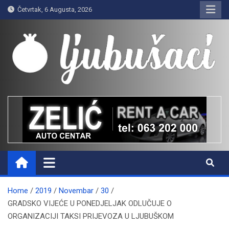
Skip
Četvrtak, 6 Augusta, 2026
to
content
Ljubušaci
Svom voljenom gradu
Home
2019
Novembar
30
GRADSKO VIJEĆE U PONEDJELJAK ODLUČUJE O
ORGANIZACIJI TAKSI PRIJEVOZA U LJUBUŠKOM