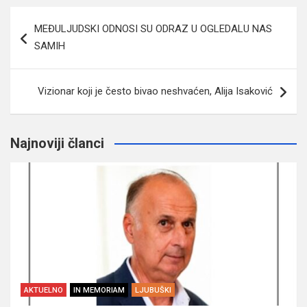
Navigacija
MEĐULJUDSKI ODNOSI SU ODRAZ U OGLEDALU NAS
članaka
SAMIH
Vizionar koji je često bivao neshvaćen, Alija Isaković
Najnoviji članci
AKTUELNO
IN MEMORIAM
LJUBUŠKI