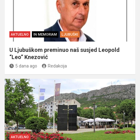
AKTUELNO
IN MEMORIAM
LJUBUŠKI
U Ljubuškom preminuo naš susjed Leopold
“Leo” Knezović
5 dana ago
Redakcija
AKTUELNO