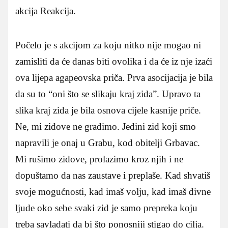
akcija Reakcija.
Počelo je s akcijom za koju nitko nije mogao ni
zamisliti da će danas biti ovolika i da će iz nje izaći
ova lijepa agapeovska priča. Prva asocijacija je bila
da su to “oni što se slikaju kraj zida”. Upravo ta
slika kraj zida je bila osnova cijele kasnije priče.
Ne, mi zidove ne gradimo. Jedini zid koji smo
napravili je onaj u Grabu, kod obitelji Grbavac.
Mi rušimo zidove, prolazimo kroz njih i ne
dopuštamo da nas zaustave i preplaše. Kad shvatiš
svoje mogućnosti, kad imaš volju, kad imaš divne
ljude oko sebe svaki zid je samo prepreka koju
treba savladati da bi što ponosniji stigao do cilja.