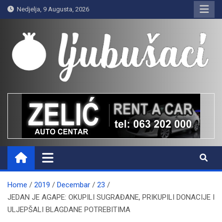
Skip
Nedjelja, 9 Augusta, 2026
to
content
Ljubušaci
Svom voljenom gradu
Home
2019
Decembar
23
JEDAN JE AGAPE: OKUPILI SUGRAĐANE, PRIKUPILI DONACIJE I
ULJEPŠALI BLAGDANE POTREBITIMA