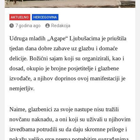
AKTUELNO
HERCEGOVINA
7 godina ago
Redakcija
Udruga mladih „Agape“ Ljubušacima je priuštila
tjedan dana dobre zabave uz glazbu i domaće
delicije. Božićni sajam koji su organizirali, kao i
dosad, okupio je brojne posjetitelje i glazbene
izvođače, a njihov doprinos ovoj manifestaciji je
nemjerljiv.
Naime, glazbenici za svoje nastupe nisu tražili
novčanu naknadu, a oni koji su uživali u njihovim
izvedbama potrudili su da daju skromne priloge i
pokažu veliko srce prema potrebitim sugrađanima.