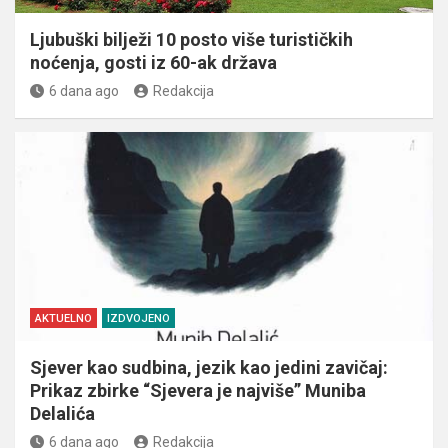
Ljubuški bilježi 10 posto više turističkih
noćenja, gosti iz 60-ak država
6 dana ago
Redakcija
AKTUELNO
IZDVOJENO
Sjever kao sudbina, jezik kao jedini zavičaj:
Prikaz zbirke “Sjevera je najviše” Muniba
Delalića
6 dana ago
Redakcija