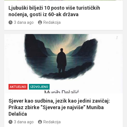
Ljubuški bilježi 10 posto više turističkih
noćenja, gosti iz 60-ak država
3 dana ago
Redakcija
AKTUELNO
IZDVOJENO
Sjever kao sudbina, jezik kao jedini zavičaj:
Prikaz zbirke “Sjevera je najviše” Muniba
Delalića
3 dana ago
Redakcija