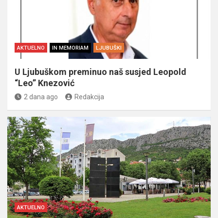
AKTUELNO
IN MEMORIAM
LJUBUŠKI
U Ljubuškom preminuo naš susjed Leopold
“Leo” Knezović
2 dana ago
Redakcija
AKTUELNO