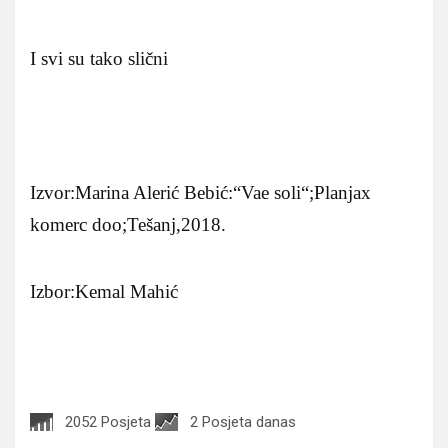
I svi su tako slični
Izvor:Marina Alerić Bebić:“Vae soli“;Planjax
komerc doo;Tešanj,2018.
Izbor:Kemal Mahić
2052 Posjeta
2 Posjeta danas