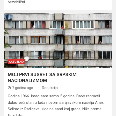
bezoblični
AKTUELNO
MOJ PRVI SUSRET SA SRPSKIM
NACIONALIZMOM
7 godina ago
Redakcija
Godina 1966. Imao sam samo 5 godina. Babo rahmetli
dobio veći stan u tada novom sarajevskom naselju Anex.
Selimo iz Radićeve ulice na sami kraj grada. Niže prema
Ilidzi bilo…