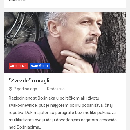
AKTUELNO
SAID ŠTETA
“Zvezde” u magli
7 godina ago
Redakcija
Razjedinjenost Bošnjaka u političkom ali i životu
svakodnevnice, put je najgorem obliku podaništva, čitaj
ropstva. Dok majstor za paragrafe bez motike pokušava
multikutivirati svoju ideju dovođenjem negatora genocida
nad Bošnjacima…