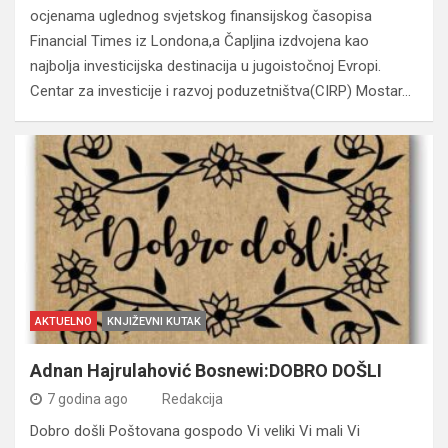
ocjenama uglednog svjetskog finansijskog časopisa
Financial Times iz Londona,a Čapljina izdvojena kao
najbolja investicijska destinacija u jugoistočnoj Evropi.
Centar za investicije i razvoj poduzetništva(CIRP) Mostar…
AKTUELNO
KNJIŽEVNI KUTAK
Adnan Hajrulahović Bosnewi:DOBRO DOŠLI
7 godina ago
Redakcija
Dobro došli Poštovana gospodo Vi veliki Vi mali Vi