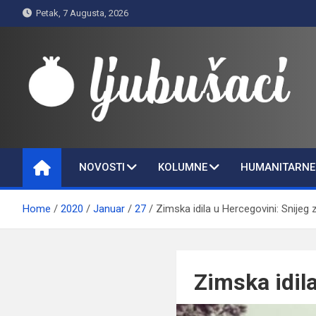
Skip
Petak, 7 Augusta, 2026
to
content
Ljubušaci
Svom voljenom gradu
NOVOSTI
KOLUMNE
HUMANITARNE 
Home
2020
Januar
27
Zimska idila u Hercegovini: Snijeg z
Zimska idila