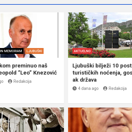
IN MEMORIAM
LJUBUŠKI
AKTUELNO
škom preminuo naš
Ljubuški bilježi 10 post
eopold “Leo” Knezović
turističkih noćenja, gos
ak država
go
Redakcija
4 dana ago
Redakcija