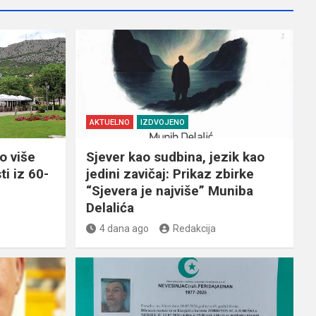
AKTUELNO
IZDVOJENO
o više
Sjever kao sudbina, jezik kao
ti iz 60-
jedini zavičaj: Prikaz zbirke
“Sjevera je najviše” Muniba
Delalića
4 dana ago
Redakcija