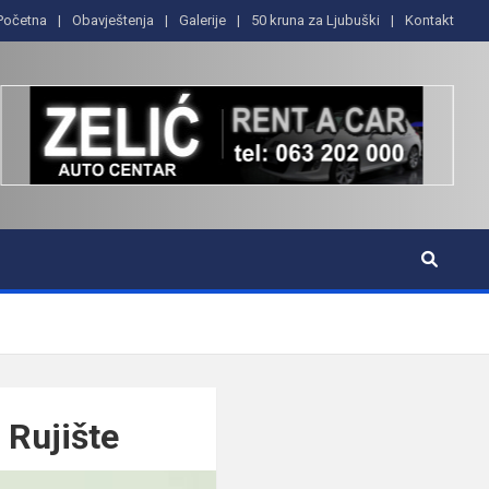
Početna
Obavještenja
Galerije
50 kruna za Ljubuški
Kontakt
 Rujište