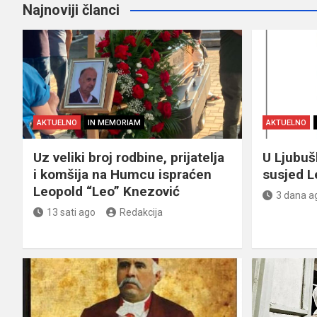
Najnoviji članci
AKTUELNO
IN MEMORIAM
AKTUELNO
Uz veliki broj rodbine, prijatelja
U Ljubu
i komšija na Humcu ispraćen
susjed L
Leopold “Leo” Knezović
3 dana a
13 sati ago
Redakcija