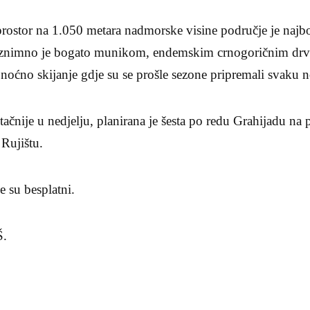
prostor na 1.050 metara nadmorske visine područje je najb
Iznimno je bogato munikom, endemskim crnogoričnim drv
 noćno skijanje gdje su se prošle sezone pripremali svaku n
ačnije u nedjelju, planirana je šesta po redu Grahijadu na 
Rujištu.
je su besplatni.
Š.