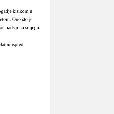
ogatije kisikom u
etom. Ono što je
oć partyji na snijegu.
platou ispred