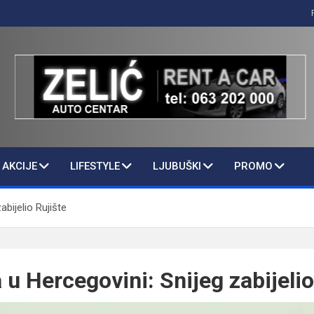
AKCIJE
LIFESTYLE
LJUBUŠKI
PROMO
abijelio Rujište
 u Hercegovini: Snijeg zabijelio