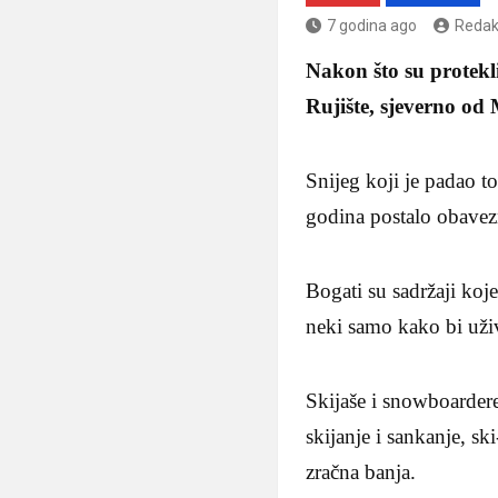
7 godina ago
Redak
Nakon što su protekli
Rujište, sjeverno od
Snijeg koji je padao to
godina postalo obavezn
Bogati su sadržaji koj
neki samo kako bi uživ
Skijaše i snowboardere
skijanje i sankanje, ski
zračna banja.