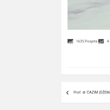
1635 Posjeta
4
Navigacija
Prof. dr ĆAZIM (DŽEM
članaka