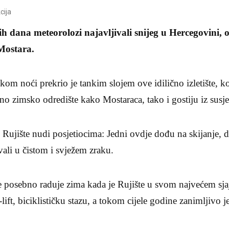
cija
h dana meteorolozi najavljivali snijeg u Hercegovini, o
 Mostara.
kom noći prekrio je tankim slojem ove idilično izletište, ko
o zimsko odredište kako Mostaraca, tako i gostiju iz susj
e Rujište nudi posjetiocima: Jedni ovdje dođu na skijanje, d
ali u čistom i svježem zraku.
 posebno raduje zima kada je Rujište u svom najvećem sjaj
-lift, biciklističku stazu, a tokom cijele godine zanimljivo je