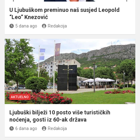
U Ljubuškom preminuo naš susjed Leopold
“Leo” Knezović
5 dana ago
Redakcija
AKTUELNO
Ljubuški bilježi 10 posto više turističkih
noćenja, gosti iz 60-ak država
6 dana ago
Redakcija