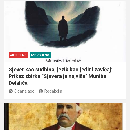
AKTUELNO
IZDVOJENO
Sjever kao sudbina, jezik kao jedini zavičaj:
Prikaz zbirke “Sjevera je najviše” Muniba
Delalića
6 dana ago
Redakcija