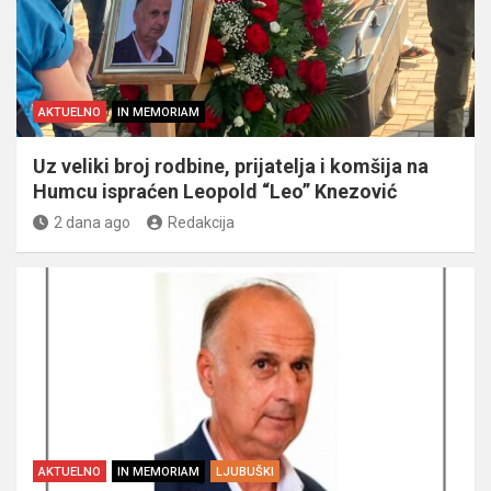
AKTUELNO
IN MEMORIAM
Uz veliki broj rodbine, prijatelja i komšija na
Humcu ispraćen Leopold “Leo” Knezović
2 dana ago
Redakcija
AKTUELNO
IN MEMORIAM
LJUBUŠKI