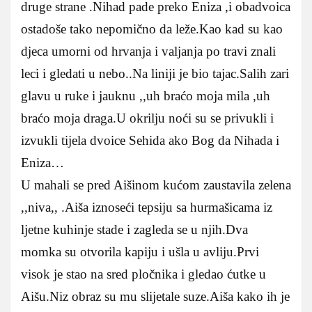
druge strane .Nihad pade preko Eniza ,i obadvoica
ostadoše tako nepomično da leže.Kao kad su kao
djeca umorni od hrvanja i valjanja po travi znali
leci i gledati u nebo..Na liniji je bio tajac.Salih zari
glavu u ruke i jauknu ,,uh braćo moja mila ,uh
braćo moja draga.U okrilju noći su se privukli i
izvukli tijela dvoice Sehida ako Bog da Nihada i
Eniza…
U mahali se pred Aišinom kućom zaustavila zelena
,,niva,, .Aiša iznoseći tepsiju sa hurmašicama iz
ljetne kuhinje stade i zagleda se u njih.Dva
momka su otvorila kapiju i ušla u avliju.Prvi
visok je stao na sred pločnika i gledao ćutke u
Aišu.Niz obraz su mu slijetale suze.Aiša kako ih je