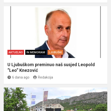
AKTUELNO
IN MEMORIAM
LJUBUŠKI
U Ljubuškom preminuo naš susjed Leopold
“Leo” Knezović
6 dana ago
Redakcija