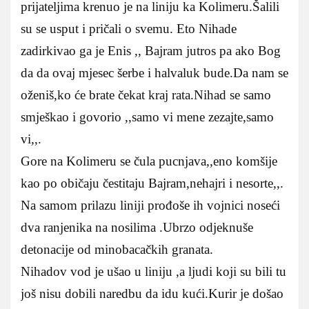
prijateljima krenuo je na liniju ka Kolimeru.Šalili
su se usput i pričali o svemu. Eto Nihade
zadirkivao ga je Enis ,, Bajram jutros pa ako Bog
da da ovaj mjesec šerbe i halvaluk bude.Da nam se
oženiš,ko će brate čekat kraj rata.Nihad se samo
smješkao i govorio ,,samo vi mene zezajte,samo
vi,,.
Gore na Kolimeru se čula pucnjava,,eno komšije
kao po običaju čestitaju Bajram,nehajri i nesorte,,.
Na samom prilazu liniji prođoše ih vojnici noseći
dva ranjenika na nosilima .Ubrzo odjeknuše
detonacije od minobacačkih granata.
Nihadov vod je ušao u liniju ,a ljudi koji su bili tu
još nisu dobili naredbu da idu kući.Kurir je došao