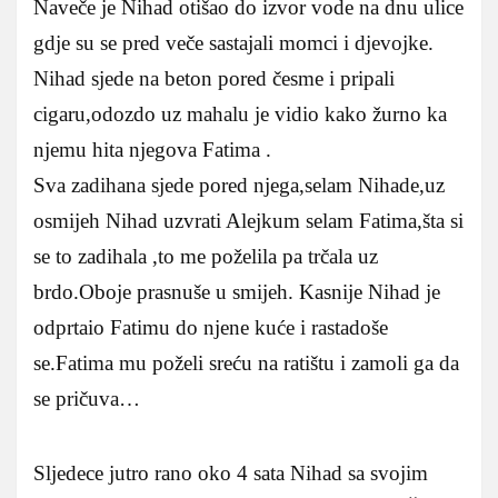
Naveče je Nihad otišao do izvor vode na dnu ulice
gdje su se pred veče sastajali momci i djevojke.
Nihad sjede na beton pored česme i pripali
cigaru,odozdo uz mahalu je vidio kako žurno ka
njemu hita njegova Fatima .
Sva zadihana sjede pored njega,selam Nihade,uz
osmijeh Nihad uzvrati Alejkum selam Fatima,šta si
se to zadihala ,to me poželila pa trčala uz
brdo.Oboje prasnuše u smijeh. Kasnije Nihad je
odprtaio Fatimu do njene kuće i rastadoše
se.Fatima mu poželi sreću na ratištu i zamoli ga da
se pričuva…
Sljedece jutro rano oko 4 sata Nihad sa svojim