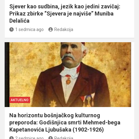
Sjever kao sudbina, jezik kao jedini zavičaj:
Prikaz zbirke “Sjevera je najviše” Muniba
Delalića
1 sedmica ago
Redakcija
AKTUELNO
Na horizontu bošnjačkog kulturnog
preporoda: Godišnjica smrti Mehmed-bega
Kapetanovića Ljubušaka (1902-1926)
2 sedmice ago
Redakcija