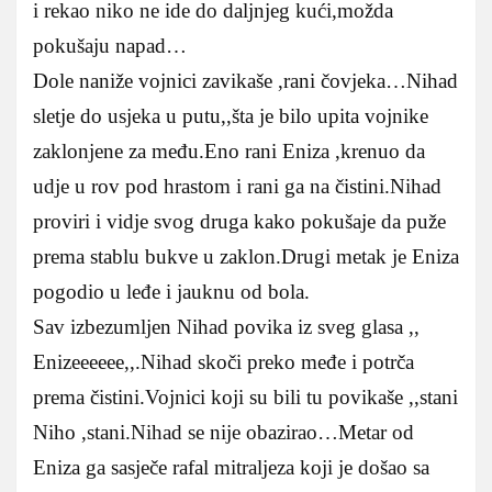
i rekao niko ne ide do daljnjeg kući,možda
pokušaju napad…
Dole naniže vojnici zavikaše ,rani čovjeka…Nihad
sletje do usjeka u putu,,šta je bilo upita vojnike
zaklonjene za među.Eno rani Eniza ,krenuo da
udje u rov pod hrastom i rani ga na čistini.Nihad
proviri i vidje svog druga kako pokušaje da puže
prema stablu bukve u zaklon.Drugi metak je Eniza
pogodio u leđe i jauknu od bola.
Sav izbezumljen Nihad povika iz sveg glasa ,,
Enizeeeeee,,.Nihad skoči preko međe i potrča
prema čistini.Vojnici koji su bili tu povikaše ,,stani
Niho ,stani.Nihad se nije obazirao…Metar od
Eniza ga sasječe rafal mitraljeza koji je došao sa