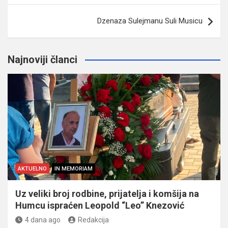
Dzenaza Sulejmanu Suli Musicu
Najnoviji članci
AKTUELNO
IN MEMORIAM
Uz veliki broj rodbine, prijatelja i komšija na
Humcu ispraćen Leopold “Leo” Knezović
4 dana ago
Redakcija