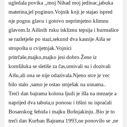
ugledala povika ,,moj Nihad moj jedinac,jabuka
materina,jel poginuo.Vojnik koji je stajao ispred
nje pognu glavu i gotovo neprimjetno klimnu
glavom.Iz Aišinih ruku iskliznu tepsija i hurmašice
se razletješe po stazi,sekund dva kasnije Aiša se
stropošta u cvijetnjak.Vojnici
pritrčaše,majko,majko jesi dobro.Žene iz
komšiluka se sletiše za čas,umivali su i dozivali
Aišu,ali ona se nije odazivala.Njeno srce je vec
bilo stalo ,samo je ostao smješak na usnama..
Treći dan bajrama kolona ljudi je išla na mezarje a
naprijed dva tabuta,u ponosu i tišini su ispraćali
Bosanskog šehida i majku Bošnjakinju..Bio je to
treći dan Kurban Bajrama 1993,ne ponovilo se ,ne