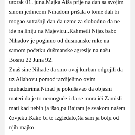
utorak 01. juna.Majka Aiša prije na dan sa svojim
sinom jedincom Nihadom prišala o tome dali bi
mogao sutrašnji dan da uzme za slobodno da ne
ide na liniju na Majevicu..Rahmetli Nijaz babo
Nihadov je poginuo od dusmanske ruke na
samom početku dušmanske agresije na našu
Bosnu 22 Juna 92.
Znaš sine Nihade da smo ovaj kurban odgojili da
uz Allahovu pomoć razdijelimo ovim
muhadzirima.Nihad je pokušavao da objasni
materi da je to nemoguće i da se mora ići.Zamisli
mati kad nebih ja išao,pa Bajram je svakom našem
čovjeku.Kako bi to izgledalo,šta sam ja bolji od
njih majko.