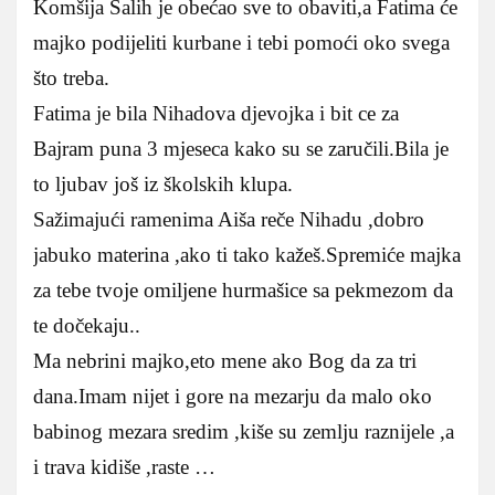
Komšija Salih je obećao sve to obaviti,a Fatima će
majko podijeliti kurbane i tebi pomoći oko svega
što treba.
Fatima je bila Nihadova djevojka i bit ce za
Bajram puna 3 mjeseca kako su se zaručili.Bila je
to ljubav još iz školskih klupa.
Sažimajući ramenima Aiša reče Nihadu ,dobro
jabuko materina ,ako ti tako kažeš.Spremiće majka
za tebe tvoje omiljene hurmašice sa pekmezom da
te dočekaju..
Ma nebrini majko,eto mene ako Bog da za tri
dana.Imam nijet i gore na mezarju da malo oko
babinog mezara sredim ,kiše su zemlju raznijele ,a
i trava kidiše ,raste …