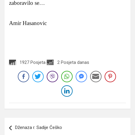
zaboravilo se…
Amir Hasanovic
1927 Posjeta
2 Posjeta danas
Navigacija
Dženaza r. Sadije Ćeško
članaka