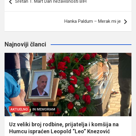
Sretan 1. Mart Dan nezavisnosti BIH
članaka
Hanka Paldum – Merak mi je
Najnoviji članci
AKTUELNO
IN MEMORIAM
Uz veliki broj rodbine, prijatelja i komšija na
Humcu ispraćen Leopold “Leo” Knezović