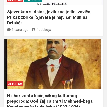
AKTUELNO
IZDVOJENO
Sjever kao sudbina, jezik kao jedini zavičaj:
Prikaz zbirke “Sjevera je najviše” Muniba
Delalića
6 dana ago
Redakcija
AKTUELNO
Na horizontu bošnjačkog kulturnog
preporoda: Godišnjica smrti Mehmed-bega
Kapetanovića Ljubušaka (1902-1926)