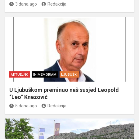
3 dana ago
Redakcija
AKTUELNO
IN MEMORIAM
LJUBUŠKI
U Ljubuškom preminuo naš susjed Leopold
“Leo” Knezović
5 dana ago
Redakcija