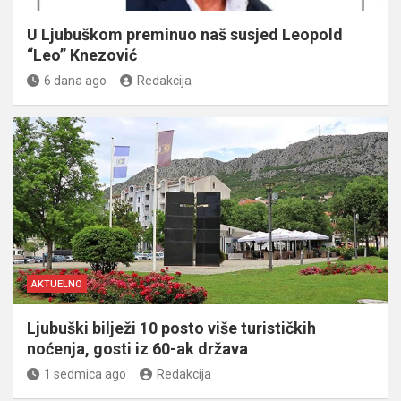
U Ljubuškom preminuo naš susjed Leopold
“Leo” Knezović
6 dana ago
Redakcija
AKTUELNO
Ljubuški bilježi 10 posto više turističkih
noćenja, gosti iz 60-ak država
1 sedmica ago
Redakcija