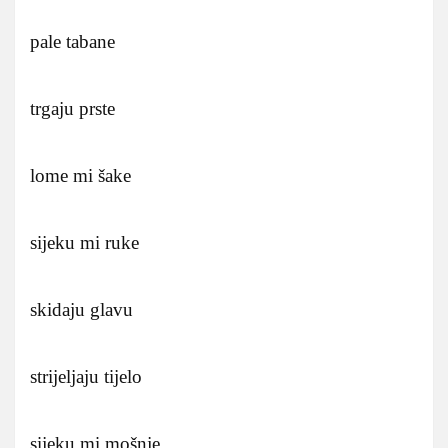
pale tabane
trgaju prste
lome mi šake
sijeku mi ruke
skidaju glavu
strijeljaju tijelo
sijeku mi mošnje