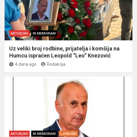
AKTUELNO
IN MEMORIAM
Uz veliki broj rodbine, prijatelja i komšija na
Humcu ispraćen Leopold “Leo” Knezović
4 dana ago
Redakcija
AKTUELNO
IN MEMORIAM
LJUBUŠKI