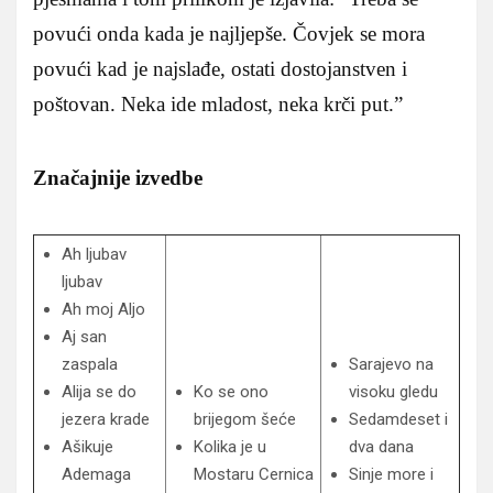
povući onda kada je najljepše. Čovjek se mora
povući kad je najslađe, ostati dostojanstven i
poštovan. Neka ide mladost, neka krči put.”
Značajnije izvedbe
Ah ljubav
ljubav
Ah moj Aljo
Aj san
zaspala
Sarajevo na
Alija se do
Ko se ono
visoku gledu
jezera krade
brijegom šeće
Sedamdeset i
Ašikuje
Kolika je u
dva dana
Ademaga
Mostaru Cernica
Sinje more i