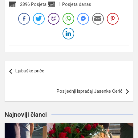
2896 Posjeta
1 Posjeta danas
Navigacija
Ljubuške priče
članaka
Posljednji ispraćaj Jasenke Ćerić
Najnoviji članci