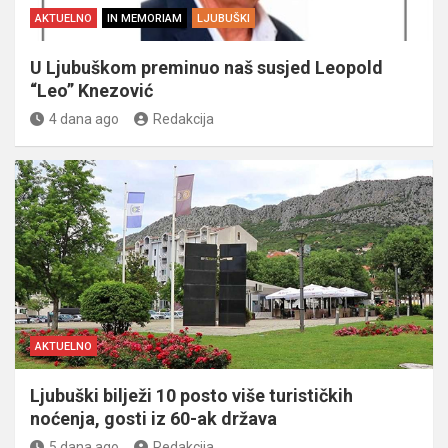
AKTUELNO
IN MEMORIAM
LJUBUŠKI
U Ljubuškom preminuo naš susjed Leopold
“Leo” Knezović
4 dana ago
Redakcija
AKTUELNO
Ljubuški bilježi 10 posto više turističkih
noćenja, gosti iz 60-ak država
5 dana ago
Redakcija