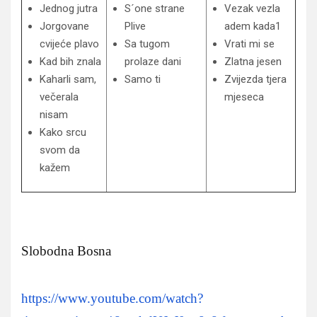
Jednog jutra
S´one strane
Vezak vezla
Jorgovane
Plive
adem kada1
cvijeće plavo
Sa tugom
Vrati mi se
Kad bih znala
prolaze dani
Zlatna jesen
Kaharli sam,
Samo ti
Zvijezda tjera
večerala
mjeseca
nisam
Kako srcu
svom da
kažem
Slobodna Bosna
https://www.youtube.com/watch?