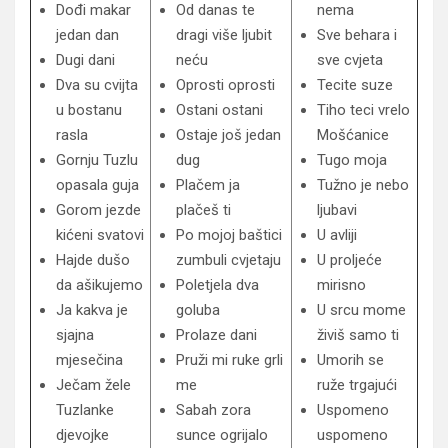
Dođi makar
Od danas te
nema
jedan dan
dragi više ljubit
Sve behara i
Dugi dani
neću
sve cvjeta
Dva su cvijta
Oprosti oprosti
Tecite suze
u bostanu
Ostani ostani
Tiho teci vrelo
rasla
Ostaje još jedan
Mošćanice
Gornju Tuzlu
dug
Tugo moja
opasala guja
Plačem ja
Tužno je nebo
Gorom jezde
plačeš ti
ljubavi
kićeni svatovi
Po mojoj baštici
U avliji
Hajde dušo
zumbuli cvjetaju
U proljeće
da ašikujemo
Poletjela dva
mirisno
Ja kakva je
goluba
U srcu mome
sjajna
Prolaze dani
živiš samo ti
mjesečina
Pruži mi ruke grli
Umorih se
Ječam žele
me
ruže trgajući
Tuzlanke
Sabah zora
Uspomeno
djevojke
sunce ogrijalo
uspomeno