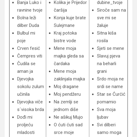
Banja Luko i
Kolika je Prijedor
dubine_tvoje
ravnine tvoje
čaršija
Siroče sam na
Bolna leži
Konja kuje brate
sve mi se
dilber Duda
Sulejmane
žaluje
Bulbul mi
Kraj potoka
Sitna kiša
poje
bistre vode
rosila
Crven fesić
Mene moja
Sjeti se mene
Čempres viti
majka gleda sa
Slavuj pjeva
Čudila se
čardaka
na beharli
aman ja
Mene moja
grani
Djevojka
zaklinjala majka
Srdo moja ne
sokolu zulum
Moj dragane
srdi se name
učinila
Moj pendžeru
Star se Ćurćić
Djevojka viče
Na zemlji se
pomamio
s´visoka brda
jednom diše
Sva moja
Dođi mi
Ne ašikuj Mujo
ljubav
proljeću
O ćuti ćuti sad
Svi dilberi
mladosti
srce moje
samo moga