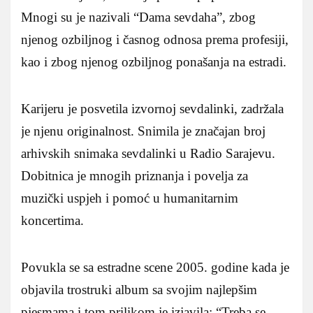
Mnogi su je nazivali “Dama sevdaha”, zbog
njenog ozbiljnog i časnog odnosa prema profesiji,
kao i zbog njenog ozbiljnog ponašanja na estradi.
Karijeru je posvetila izvornoj sevdalinki, zadržala
je njenu originalnost. Snimila je značajan broj
arhivskih snimaka sevdalinki u Radio Sarajevu.
Dobitnica je mnogih priznanja i povelja za
muzički uspjeh i pomoć u humanitarnim
koncertima.
Povukla se sa estradne scene 2005. godine kada je
objavila trostruki album sa svojim najlepšim
pjesmama i tom prilikom je izjavila: “Treba se