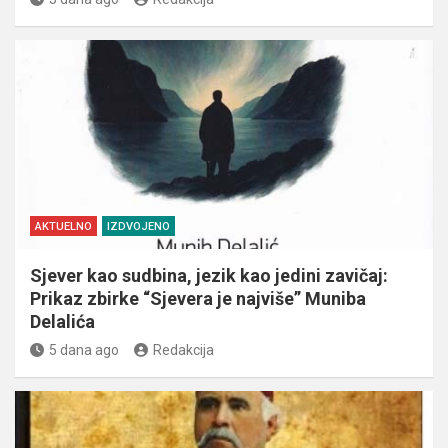
AKTUELNO
IZDVOJENO
Sjever kao sudbina, jezik kao jedini zavičaj:
Prikaz zbirke “Sjevera je najviše” Muniba
Delalića
5 dana ago
Redakcija