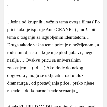
:
„ Jedna od krupnih , važnih tema ovoga filma ( Po
prici kako je ispisuje Ante GRANIC ) , može biti
tema o traganju za izgubljenim identitetom…
Druga takode važna tema price je o neželjenom , a
rodenom djetetu – koje nije plod ljubavi , nego
nasilja … Ovakvu pricu sa univerzalnim
znacenjem… (itd… ) Ako dode do nekog
dogovora , mogu se ukljuciti u rad u ulozi
dramaturga , od postavljanja price , preko njene
razrade – do konacne izrade scenarija „ …
Hvala FILIPU DAVIDU na ovim rijecima , mada