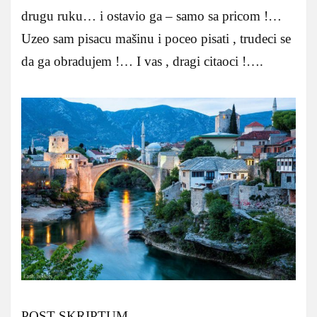
drugu ruku… i ostavio ga – samo sa pricom !…
Uzeo sam pisacu mašinu i poceo pisati , trudeci se
da ga obradujem !… I vas , dragi citaoci !….
POST SKRIPTUM…