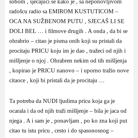
sobom , sjecajuci se kako je , sa neponovljivom
radošcu radio sa EMIROM KUSTUTICOM –
OCA NA SUŽBENOM PUTU , SJECAŠ LI SE
DOLI BEL … i filmove drugih . A onda , da bi se
ohrabrio – citao je pisma onih koji su pristali da
procitaju PRICU koju im je dao , tražeci od njih i
mišljenje o njoj . Ohrabren nekim od tih mišljenja
, kopirao je PRICU nanovo – i uporno tražio nove
citaoce , koji bi pristali da je procitaju …
Ta potreba da NUDI ljudima pricu koja ga je
ocarala i da od njih traži mišljenje – bila je jaca od
njega . A i sam je , ponavljam , po ko zna koji put
citao tu istu pricu , cesto i do spasonosnog –