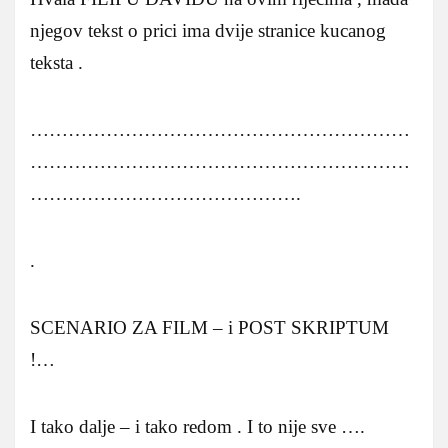
njegov tekst o prici ima dvije stranice kucanog
teksta .
……………………………………………………
……………………………………………………
…………………………………….
.
SCENARIO ZA FILM – i POST SKRIPTUM
!…
I tako dalje – i tako redom . I to nije sve ….