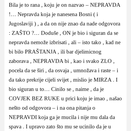
Bila je to rana , koju je on nazvao – NEPRAVDA
!… Nepravda koja je nanesena Bosni ( i
Jugoslaviji ) , a da on nije znao da nade odgovora
: ZAŠTO ?… Doduše , ON je bio i siguran da se
nepravda nemože izbrisati , ali – isto tako , kad ne
bi bilo PRAŠTANJA , ili bar djelimicnog
zaborava , NEPRAVDA bi , kao i svako ZLO ,
pocela da se širi , da osvaja , umnožava i raste – i
da tako prekrije cijeli svijet , mislio je MIRZA . I
bio siguran u to… Cinilo se , naime , da je
COVJEK BEZ RUKE u prici koju je imao , našao
nešto od odgovora – i na ona pitanja o
NEPRAVDI koja ga je mucila i nije mu dala da
spava . I upravo zato što mu se ucinilo da je u