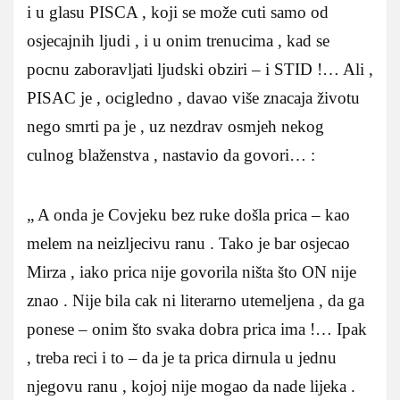
i u glasu PISCA , koji se može cuti samo od
osjecajnih ljudi , i u onim trenucima , kad se
pocnu zaboravljati ljudski obziri – i STID !… Ali ,
PISAC je , ocigledno , davao više znacaja životu
nego smrti pa je , uz nezdrav osmjeh nekog
culnog blaženstva , nastavio da govori… :
„ A onda je Covjeku bez ruke došla prica – kao
melem na neizljecivu ranu . Tako je bar osjecao
Mirza , iako prica nije govorila ništa što ON nije
znao . Nije bila cak ni literarno utemeljena , da ga
ponese – onim što svaka dobra prica ima !… Ipak
, treba reci i to – da je ta prica dirnula u jednu
njegovu ranu , kojoj nije mogao da nade lijeka .