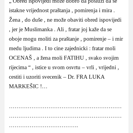
„ Obred ispovijedi može dobro da posluži da se
istakne vrijednost praštanja , pomirenja i mira .
Žena , do duše , ne može obaviti obred ispovijedi
, jer je Muslimanka . Ali , fratar joj kaže da se
oboje mogu moliti za praštanje , pomirenje – i mir
medu ljudima . I to cine zajednicki : fratar moli
OCENAŠ , a žena moli FATIHU , svako svojim
rijecima “ , istice u svom osvrtu – vrli , vrijedni ,
cestiti i uzoriti svecenik – Dr. FRA LUKA
MARKEŠIC !…
……………………………………………………
……………………………………………………
……………………………….