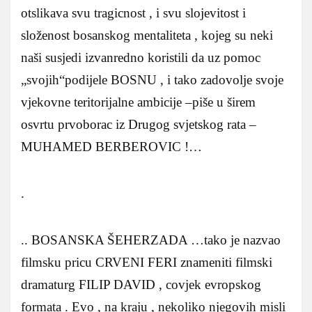
otslikava svu tragicnost , i svu slojevitost i
složenost bosanskog mentaliteta , kojeg su neki
naši susjedi izvanredno koristili da uz pomoc
„svojih“podijele BOSNU , i tako zadovolje svoje
vjekovne teritorijalne ambicije –piše u širem
osvrtu prvoborac iz Drugog svjetskog rata –
MUHAMED BERBEROVIC !…
.
.. BOSANSKA ŠEHERZADA …tako je nazvao
filmsku pricu CRVENI FERI znameniti filmski
dramaturg FILIP DAVID , covjek evropskog
formata . Evo , na kraju , nekoliko njegovih misli