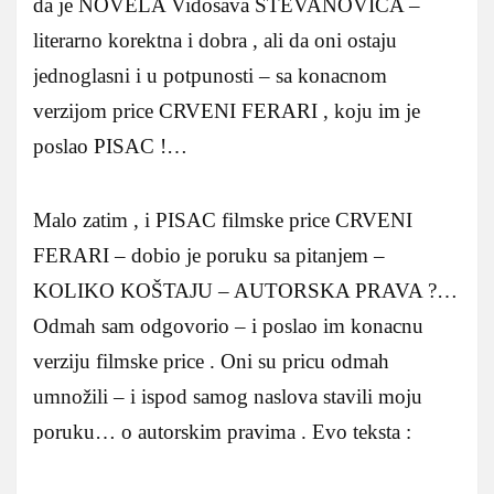
da je NOVELA Vidosava STEVANOVICA –
literarno korektna i dobra , ali da oni ostaju
jednoglasni i u potpunosti – sa konacnom
verzijom price CRVENI FERARI , koju im je
poslao PISAC !…
Malo zatim , i PISAC filmske price CRVENI
FERARI – dobio je poruku sa pitanjem –
KOLIKO KOŠTAJU – AUTORSKA PRAVA ?…
Odmah sam odgovorio – i poslao im konacnu
verziju filmske price . Oni su pricu odmah
umnožili – i ispod samog naslova stavili moju
poruku… o autorskim pravima . Evo teksta :