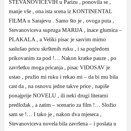
STEVANOVICEVIH u Parizu , ponovila se ,
manje vše , ona ista scena iz KONTINENTAL
FILMA u Sarajevu . Samo što je , ovoga puta ,
Stevanoviceva supruga MARIJA , inace glumica –
PLAKALA , a Veliki pisac je sasvim mirno
saslušao pricu skrštenih ruku , i sa pogledom
prikovanim za pod !… Nakon kratke pauze , po
završetku moga pricanja , pisac VIDOSAV je
ustao , pružio mi ruku i rekao mi – da bi mu bila
cast da , na osnovu jedne takve price , napiše
ponajprije NOVELU , ili neki drugi literarni
predložak , a zatim – scenario za film !… Složio
sam se !… I tako je , nakon dva mjeseca ,
Stevanoviceva novela bila završena – i poslata u