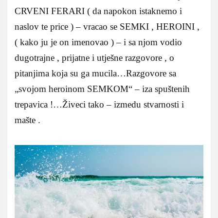
CRVENI FERARI ( da napokon istaknemo i
naslov te price ) – vracao se SEMKI , HEROINI ,
( kako ju je on imenovao ) – i sa njom vodio
dugotrajne , prijatne i utješne razgovore , o
pitanjima koja su ga mucila…Razgovore sa
„svojom heroinom SEMKOM“ – iza spuštenih
trepavica !…Živeci tako – izmedu stvarnosti i
mašte .