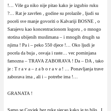
!… Više ga niko nije pitao kako je izgubio ruku
?… Rat je završen , godine su prolazile , ljudi su
poceli sve manje govoriti o Kalvariji BOSNE , o
Sarajevu kao koncentracionom logoru , o mnogo
stotina ubijenih muslimana – i mnogih drugih sa
njima ! Pa i – peko 550 djece !… Oko ljudi je
pocela da buja , osvaja i raste… vec pominjana
famozna – TRAVA ZABORAVA ! Da – DA , tako
je : T r a v a – z a b o r a v a ! … Ponavljanja trave
zaborava ima , ali i – potrebe ima !…
GRANATA !
Samo se Covjek bez ruke sjecao kako je to bilo . I