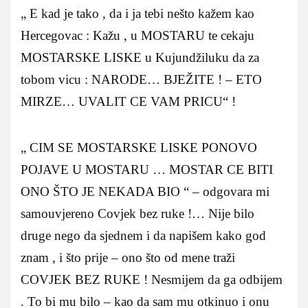
„ E kad je tako , da i ja tebi nešto kažem kao
Hercegovac : Kažu , u MOSTARU te cekaju
MOSTARSKE LISKE u Kujundžiluku da za
tobom vicu : NARODE… BJEŽITE ! – ETO
MIRZE… UVALIT CE VAM PRICU“ !
„ CIM SE MOSTARSKE LISKE PONOVO
POJAVE U MOSTARU … MOSTAR CE BITI
ONO ŠTO JE NEKADA BIO “ – odgovara mi
samouvjereno Covjek bez ruke !… Nije bilo
druge nego da sjednem i da napišem kako god
znam , i što prije – ono što od mene traži
COVJEK BEZ RUKE ! Nesmijem da ga odbijem
. To bi mu bilo – kao da sam mu otkinuo i onu