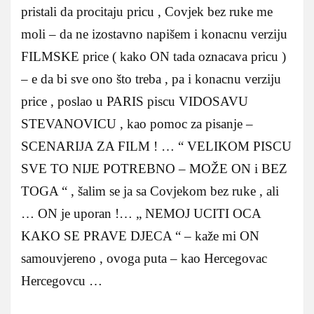
pristali da procitaju pricu , Covjek bez ruke me
moli – da ne izostavno napišem i konacnu verziju
FILMSKE price ( kako ON tada oznacava pricu )
– e da bi sve ono što treba , pa i konacnu verziju
price , poslao u PARIS piscu VIDOSAVU
STEVANOVICU , kao pomoc za pisanje –
SCENARIJA ZA FILM ! … “ VELIKOM PISCU
SVE TO NIJE POTREBNO – MOŽE ON i BEZ
TOGA “ , šalim se ja sa Covjekom bez ruke , ali
… ON je uporan !… „ NEMOJ UCITI OCA
KAKO SE PRAVE DJECA “ – kaže mi ON
samouvjereno , ovoga puta – kao Hercegovac
Hercegovcu …