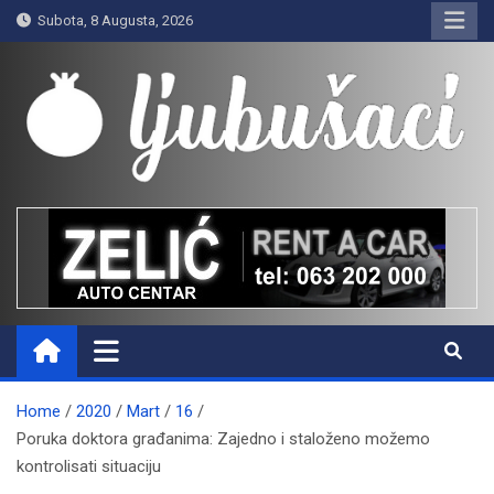
Skip
Subota, 8 Augusta, 2026
to
content
Ljubušaci
Svom voljenom gradu
Home
2020
Mart
16
Poruka doktora građanima: Zajedno i staloženo možemo
kontrolisati situaciju