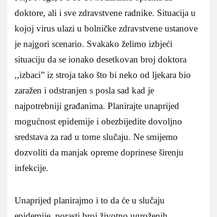
doktore, ali i sve zdravstvene radnike. Situacija u
kojoj virus ulazi u bolničke zdravstvene ustanove
je najgori scenario. Svakako želimo izbjeći
situaciju da se ionako desetkovan broj doktora
,,izbaci” iz stroja tako što bi neko od ljekara bio
zaražen i odstranjen s posla sad kad je
najpotrebniji građanima. Planirajte unaprijed
mogućnost epidemije i obezbijedite dovoljno
sredstava za rad u tome slučaju. Ne smijemo
dozvoliti da manjak opreme doprinese širenju
infekcije.
Unaprijed planirajmo i to da će u slučaju
epidemije, porasti broj životno ugroženih