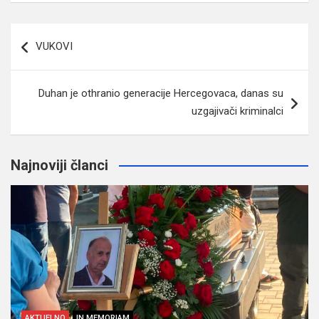
Navigacija
VUKOVI
članaka
Duhan je othranio generacije Hercegovaca, danas su
uzgajivači kriminalci
Najnoviji članci
AKTUELNO
IN MEMORIAM