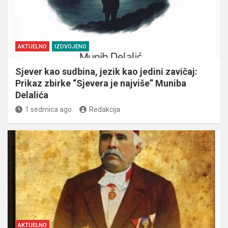
AKTUELNO
IZDVOJENO
Sjever kao sudbina, jezik kao jedini zavičaj:
Prikaz zbirke “Sjevera je najviše” Muniba
Delalića
1 sedmica ago
Redakcija
AKTUELNO