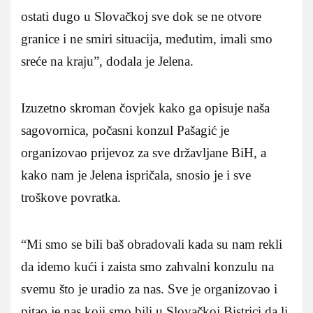
ostati dugo u Slovačkoj sve dok se ne otvore
granice i ne smiri situacija, međutim, imali smo
sreće na kraju”, dodala je Jelena.
Izuzetno skroman čovjek kako ga opisuje naša
sagovornica, počasni konzul Pašagić je
organizovao prijevoz za sve državljane BiH, a
kako nam je Jelena ispričala, snosio je i sve
troškove povratka.
“Mi smo se bili baš obradovali kada su nam rekli
da idemo kući i zaista smo zahvalni konzulu na
svemu što je uradio za nas. Sve je organizovao i
pitao je nas koji smo bili u Slovačkoj Bistrici da li