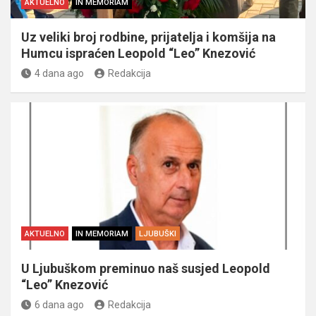
AKTUELNO
IN MEMORIAM
Uz veliki broj rodbine, prijatelja i komšija na
Humcu ispraćen Leopold “Leo” Knezović
4 dana ago
Redakcija
AKTUELNO
IN MEMORIAM
LJUBUŠKI
U Ljubuškom preminuo naš susjed Leopold
“Leo” Knezović
6 dana ago
Redakcija