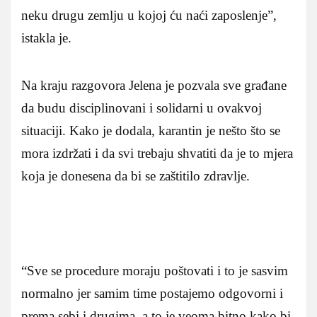
neku drugu zemlju u kojoj ću naći zaposlenje”,
istakla je.
Na kraju razgovora Jelena je pozvala sve građane
da budu disciplinovani i solidarni u ovakvoj
situaciji. Kako je dodala, karantin je nešto što se
mora izdržati i da svi trebaju shvatiti da je to mjera
koja je donesena da bi se zaštitilo zdravlje.
“Sve se procedure moraju poštovati i to je sasvim
normalno jer samim time postajemo odgovorni i
prema sebi i drugima, a to je veoma bitno kako bi