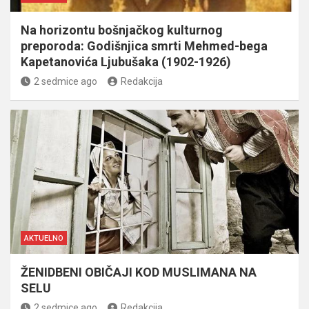
Na horizontu bošnjačkog kulturnog
preporoda: Godišnjica smrti Mehmed-bega
Kapetanovića Ljubušaka (1902-1926)
2 sedmice ago
Redakcija
AKTUELNO
ŽENIDBENI OBIČAJI KOD MUSLIMANA NA
SELU
2 sedmice ago
Redakcija