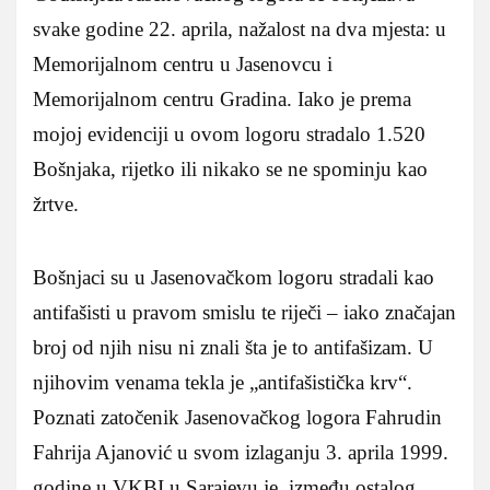
svake godine 22. aprila, nažalost na dva mjesta: u
Memorijalnom centru u Jasenovcu i
Memorijalnom centru Gradina. Iako je prema
mojoj evidenciji u ovom logoru stradalo 1.520
Bošnjaka, rijetko ili nikako se ne spominju kao
žrtve.
Bošnjaci su u Jasenovačkom logoru stradali kao
antifašisti u pravom smislu te riječi – iako značajan
broj od njih nisu ni znali šta je to antifašizam. U
njihovim venama tekla je „antifašistička krv“.
Poznati zatočenik Jasenovačkog logora Fahrudin
Fahrija Ajanović u svom izlaganju 3. aprila 1999.
godine u VKBI u Sarajevu je, između ostalog,