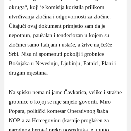
okruga“, koji je komisija koristila prilikom
utvrđivanja zločina i odgovornosti za zločine.
Čitajući ovaj dokument primjetio sam da je
nepotpun, paušalan i tendeciozan u kojem su
zločinci samo Italijani i ustaše, a žrtve najčešće
Srbi. Nisu ni spomenuti pokolji i grobnice
Bošnjaka u Nevesinju, Ljubinju, Fatnici, Plani i
drugim mjestima.
Na spisku nema ni jame Čavkarica, velike i strašne
grobnice o kojoj se nije smjelo govoriti. Miro
Popara, politički komesar Operativnog štaba
NOP-a za Hercegovinu (kasnije proglašen za
narodnog heroja) preko posrednika je uputio