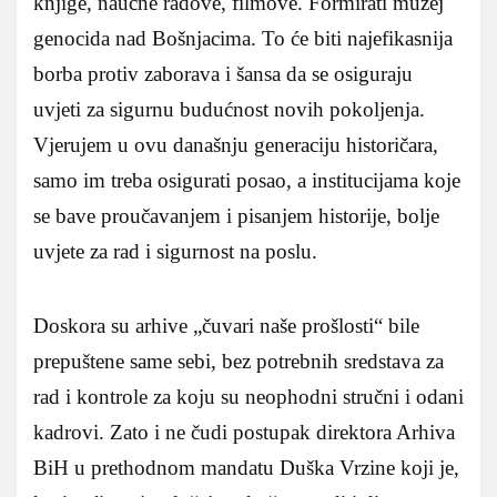
knjige, naučne radove, filmove. Formirati muzej
genocida nad Bošnjacima. To će biti najefikasnija
borba protiv zaborava i šansa da se osiguraju
uvjeti za sigurnu budućnost novih pokoljenja.
Vjerujem u ovu današnju generaciju historičara,
samo im treba osigurati posao, a institucijama koje
se bave proučavanjem i pisanjem historije, bolje
uvjete za rad i sigurnost na poslu.
Doskora su arhive „čuvari naše prošlosti“ bile
prepuštene same sebi, bez potrebnih sredstava za
rad i kontrole za koju su neophodni stručni i odani
kadrovi. Zato i ne čudi postupak direktora Arhiva
BiH u prethodnom mandatu Duška Vrzine koji je,