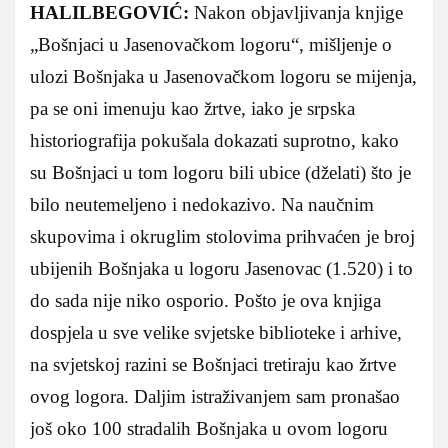
HALILBEGOVIĆ:
Nakon objavljivanja knjige
„Bošnjaci u Jasenovačkom logoru“, mišljenje o
ulozi Bošnjaka u Jasenovačkom logoru se mijenja,
pa se oni imenuju kao žrtve, iako je srpska
historiografija pokušala dokazati suprotno, kako
su Bošnjaci u tom logoru bili ubice (dželati) što je
bilo neutemeljeno i nedokazivo. Na naučnim
skupovima i okruglim stolovima prihvaćen je broj
ubijenih Bošnjaka u logoru Jasenovac (1.520) i to
do sada nije niko osporio. Pošto je ova knjiga
dospjela u sve velike svjetske biblioteke i arhive,
na svjetskoj razini se Bošnjaci tretiraju kao žrtve
ovog logora. Daljim istraživanjem sam pronašao
još oko 100 stradalih Bošnjaka u ovom logoru