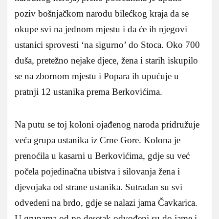
poziv bošnjačkom narodu bilećkog kraja da se
okupe svi na jednom mjestu i da će ih njegovi
ustanici sprovesti ‘na sigurno’ do Stoca. Oko 700
duša, pretežno nejake djece, žena i starih iskupilo
se na zbornom mjestu i Popara ih upućuje u
pratnji 12 ustanika prema Berkovićima.
Na putu se toj koloni ojađenog naroda pridružuje
veća grupa ustanika iz Crne Gore. Kolona je
prenoćila u kasarni u Berkovićima, gdje su već
počela pojedinačna ubistva i silovanja žena i
djevojaka od strane ustanika. Sutradan su svi
odvedeni na brdo, gdje se nalazi jama Čavkarica.
U grupama od po desetak odvođeni su do jame i