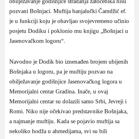
obilježavanje godišnjice stradanja zatočenika nisu
pozvani Bošnjaci. Muftija banjalučki Čamdžić ef.
je u funkciji koju je obavljao svojevremeno učinio
posjetu Dodiku i poklonio mu knjigu „Bošnjaci u
Jasenovačkom logoru“.
Navodno je Dodik bio iznenađen brojem ubijenih
Bošnjaka u logoru, pa je muftiju pozvao na
obilježavanje godišnjice Jasenovačkog logora u
Memorijalni centar Gradina. Inače, u ovaj
Memorijalni centar su dolazili samo Srbi, Jevreji i
Romi. Niko nije očekivao predstavnike Bošnjaka,
a najmanje muftiju. Kada se pojavio muftija sa
nekoliko hodža u ahmedijama, svi su bili