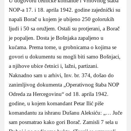
U dogovoru četničke komande i Vrhovnog štaba
NOP-a 17. i 18. aprila 1942. godine zajednički su
napali Borač u kojem je ubijeno 250 golorukih
ljudi i 50 sa oružjem. Ostali su protjerani, a Borač
je popaljen. Dosta je Bošnjaka zapaljeno u
kućama. Prema tome, u grobnicama o kojima se
govori u dokumentu su mogli biti samo Bošnjaci,
a njihove ubice četnici i, lažni, partizani.
Naknadno sam u arhivi, Inv. br. 374, došao do
zanimljivog dokumenta „Operativnog štaba NOP
Odreda za Hercegovinu“ od 18. aprila 1942.
godine, u kojem komandant Petar Ilić piše
komandantu za ishranu Dušanu Aleksiću: „… Juče
sam posmatrao kako gori Borač. Zamisli 7 sela u