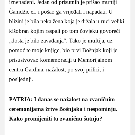
iznenađeni. Jedan od prisutnih je prišao muftiji
Čamdžić ef. i pošao ga vrijeđati i napadati. U
blizini je bila neka žena koja je držala u ruci veliki
kišobran kojim raspali po tom čovjeku govoreći
„dosta je bilo zavađanja“. Tako je muftija, uz
pomoć te moje knjige, bio prvi Bošnjak koji je
prisustvovao komemoraciji u Memorijalnom
centru Gardina, nažalost, po svoj prilici, i
posljednji.
PATRIA: I danas se nažalost na zvaničnim
ceremonijama žrtve Bošnjaka i nespominju.
Kako promijeniti tu zvaničnu šutnju?