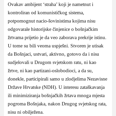
Ovakav ambijent ‘straha’ koji je nametnut i
kontroliran od komunističkog sistema,
potpomognut nacio-šovinistima kojima nisu
odgovarale historijske činjenice o bošnjačkim
žrtvama prijetio je da veo zaborava prekrije istinu.
U tome su bili veoma uspješni. Stvoren je utisak
da Bošnjaci, ustvari, aktivno, gotovo da i nisu
sudjelovali u Drugom svjetskom ratu, ni kao
žrtve, ni kao partizani-oslobodioci, a da su,
donekle, participirali samo u zlodjelima Nezavisne
Države Hrvatske (NDH). U interesu zataškavanja
ili minimiziranja bošnjačkih žrtava mnoga mjesta
pogroma Bošnjaka, nakon Drugog svjetskog rata,
nisu ni obilježena.