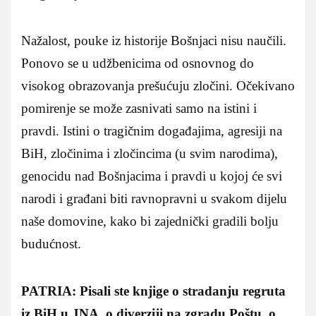
Nažalost, pouke iz historije Bošnjaci nisu naučili.
Ponovo se u udžbenicima od osnovnog do
visokog obrazovanja prešućuju zločini. Očekivano
pomirenje se može zasnivati samo na istini i
pravdi. Istini o tragičnim događajima, agresiji na
BiH, zločinima i zločincima (u svim narodima),
genocidu nad Bošnjacima i pravdi u kojoj će svi
narodi i građani biti ravnopravni u svakom dijelu
naše domovine, kako bi zajednički gradili bolju
budućnost.
PATRIA: Pisali ste knjige o stradanju regruta
iz BiH u JNA, o diverziji na zgradu Poštu, o