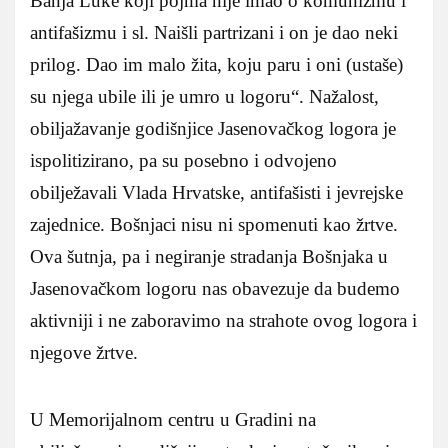
Banja Luke koji pojma nije imao o komunizmu i
antifašizmu i sl. Naišli partrizani i on je dao neki
prilog. Dao im malo žita, koju paru i oni (ustaše)
su njega ubile ili je umro u logoru“. Nažalost,
obiljažavanje godišnjice Jasenovačkog logora je
ispolitizirano, pa su posebno i odvojeno
obilježavali Vlada Hrvatske, antifašisti i jevrejske
zajednice. Bošnjaci nisu ni spomenuti kao žrtve.
Ova šutnja, pa i negiranje stradanja Bošnjaka u
Jasenovačkom logoru nas obavezuje da budemo
aktivniji i ne zaboravimo na strahote ovog logora i
njegove žrtve.
U Memorijalnom centru u Gradini na