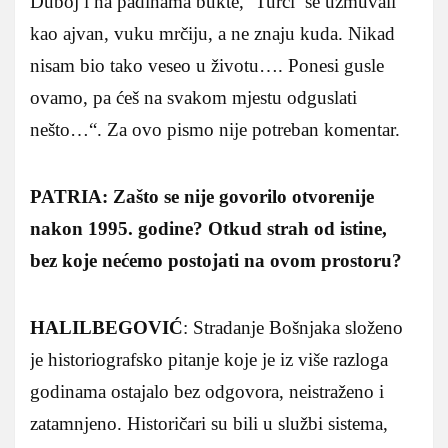
Duboj i na padinama bukte, ‘Turci’ se uzmuvali
kao ajvan, vuku mrčiju, a ne znaju kuda. Nikad
nisam bio tako veseo u životu…. Ponesi gusle
ovamo, pa ćeš na svakom mjestu odguslati
nešto…“. Za ovo pismo nije potreban komentar.
PATRIA: Zašto se nije govorilo otvorenije
nakon 1995. godine? Otkud strah od istine,
bez koje nećemo postojati na ovom prostoru?
HALILBEGOVIĆ
: Stradanje Bošnjaka složeno
je historiografsko pitanje koje je iz više razloga
godinama ostajalo bez odgovora, neistraženo i
zatamnjeno. Historičari su bili u službi sistema,